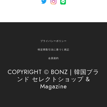
[NOTHING WRITTEN][MEN] Henleyneck organic stripe t-shirt (Stripe, M) 正規品 韓国ブランド 韓国通販 韓国代行 韓国ファッション ナッシングリトゥン 日本 店舗
2026/04/12
欲しかったものが買えて嬉しいです！ またお願いします。
嬉しいレビューをありがとうございます！ ご希望
プライバシーポリシー
の商品のお手伝いができ、喜んでいただけて大変
嬉しく思います。 これからもお客様のお買い物を
特定商取引法に基づく表記
安心してお任せいただけるよう、丁寧な対応を心
がけてまいります。 また気になる商品がございま
会員規約
したら、ぜひお気軽にご利用くださいꕤ︎︎ またのご
利用を心よりお待ちしております。
COPYRIGHT © BONZ | 韓国ブラ
ンド セレクトショップ &
Magazine
[SAN SAN GEAR] AR UTILITY JACKET RAIN CAMO 正規品 韓国ブランド 韓国通販 韓国代行 韓国ファッション sansan san san サンサンギア 日本 店舗
1
2026/04/03
無事届きました！ LINEでの問い合わせも対応が早く優しくて