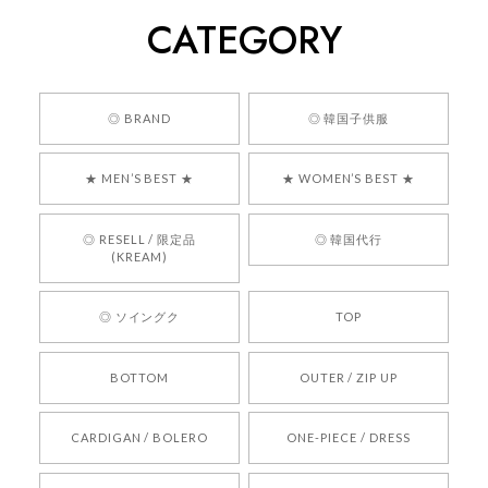
CATEGORY
くっそかわいいし、ショップの問い合わせも返事がはやくて
安心でした!!
嬉しいレビューをありがとうございます！ 商品を
◎ BRAND
◎ 韓国子供服
気に入っていただけたようで、大変嬉しく思いま
す！ また、お問い合わせ対応についても温かいお
★ MEN’S BEST ★
★ WOMEN’S BEST ★
言葉をいただきありがとうございます。安心して
お買い物いただけたとのこと、何より嬉しいで
す。 これからも迅速かつ丁寧な対応を心がけ、安
◎ RESELL / 限定品
◎ 韓国代行
心してご利用いただけるショップを目指してまい
(KREAM)
ります。 また気になる商品がございましたら、ぜ
ひお気軽にご利用くださいꕤ︎︎ またのご利用を心よ
◎ ソイングク
TOP
りお待ちしております。
BOTTOM
OUTER / ZIP UP
[REQUEST] BONZ PRESENTS 26041731 (rq) bz26041731 韓国代行 韓国ブランド 正規品
CARDIGAN / BOLERO
ONE-PIECE / DRESS
2026/05/24