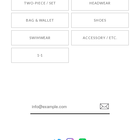
TWO-PIECE / SET
HEADWEAR
[COYSEIO] COY BUMBLE SNEAKERS BROWN 正規品 韓国ブランド 韓国通販 韓国代行 韓国ファッション コイセイオ 日本 店舗
BAG & WALLET
SHOES
250
2026/05/24
SWIMWEAR
ACCESSORY / ETC.
[TENSE DANCE] Wool stripe backpack_black 正規品 韓国ブランド 韓国通販 韓国代行 韓国ファッション 日本 テンスダンス
1-1
2026/04/14
孫ちゃん喜んでました。。 良かったです。
嬉しいレビューをありがとうございます！ これか
らも安心してご利用いただけるよう、丁寧な対応
登
を心がけてまいります。 またお探しの商品がござ
録
いましたら、ぜひお気軽にご利用くださいꕤ︎︎ また
のご利用を心よりお待ちしております。