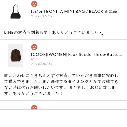
[as”on] BONITA MINI BAG / BLACK 正規品 韓国ブランド 韓国通販 韓国代行 韓国ファッション as on ason エズオン アズオン
2026/07/15
LINEの対応も到着も早くありがとうございました‪ ·͜·
[COOR][WOMEN] Faux Suede Three-Button Blazer (Dark Brown) 正規品 韓国ブランド 韓国通販 韓国代行 韓国ファッション クール クーア クアー 日本 店舗
M
2026/06/03
問い合わせにもきちんとすぐ対応していただき無事に安心し
て購入できました。また新作でるタイミングとかで渡韓でき
ない時は代行お願いしたいです。 また宜しくお願い致しま
す。ありがとうございました！
[COYSEIO] COY BUMBLE SNEAKERS GREY 正規品 韓国ブランド 韓国通販 韓国代行 韓国ファッション コイセイオ 日本 店舗
260
2026/05/24