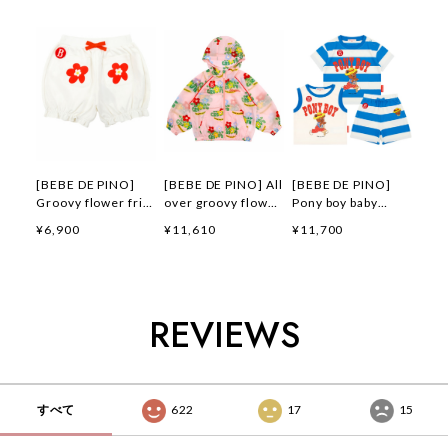
[BEBE DE PINO]
[BEBE DE PINO] All
[BEBE DE PINO]
Groovy flower frill
over groovy flower
Pony boy baby
short pants 正規品
windbreaker 正規品
loungewear set 正
¥6,900
¥11,610
¥11,700
韓国ブランド 韓国フ
韓国ブランド 韓国フ
規品 韓国ブランド
ァッション 韓国代行
ァッション 韓国代行
韓国ファッション 韓
韓国通販 ベベドピノ
韓国通販 ベベドピノ
国代行 韓国通販 ベ
bebedepino 日本 店
bebedepino 日本 店
ベドピノ
舗 韓国 子供服
舗 韓国 子供服
bebedepino 日本 店
REVIEWS
舗 韓国 子供服
すべて
622
17
15