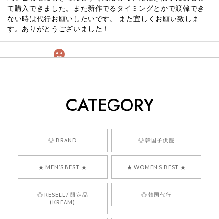
て購入できました。また新作でるタイミングとかで渡韓でき
ない時は代行お願いしたいです。 また宜しくお願い致しま
す。ありがとうございました！
[COYSEIO] COY BUMBLE SNEAKERS GREY 正規品 韓国ブランド 韓国通販 韓国代行 韓国ファッション コイセイオ 日本 店舗
260
2026/05/24
CATEGORY
くっそかわいいし、ショップの問い合わせも返事がはやくて
安心でした!!
嬉しいレビューをありがとうございます！ 商品を
◎ BRAND
◎ 韓国子供服
気に入っていただけたようで、大変嬉しく思いま
す！ また、お問い合わせ対応についても温かいお
★ MEN’S BEST ★
★ WOMEN’S BEST ★
言葉をいただきありがとうございます。安心して
お買い物いただけたとのこと、何より嬉しいで
す。 これからも迅速かつ丁寧な対応を心がけ、安
◎ RESELL / 限定品
◎ 韓国代行
心してご利用いただけるショップを目指してまい
(KREAM)
ります。 また気になる商品がございましたら、ぜ