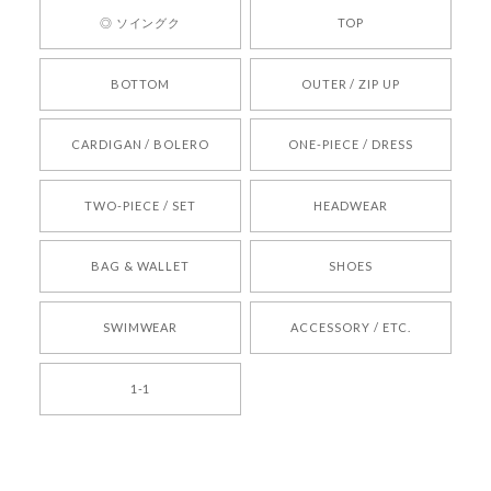
ひお気軽にご利用くださいꕤ︎︎ またのご利用を心よ
◎ ソイングク
TOP
りお待ちしております。
BOTTOM
OUTER / ZIP UP
[REQUEST] BONZ PRESENTS 26041731 (rq) bz26041731 韓国代行 韓国ブランド 正規品
CARDIGAN / BOLERO
ONE-PIECE / DRESS
2026/05/24
TWO-PIECE / SET
HEADWEAR
[COYSEIO] COY BUMBLE SNEAKERS BROWN 正規品 韓国ブランド 韓国通販 韓国代行 韓国ファッション コイセイオ 日本 店舗
BAG & WALLET
SHOES
250
2026/05/24
SWIMWEAR
ACCESSORY / ETC.
[TENSE DANCE] Wool stripe backpack_black 正規品 韓国ブランド 韓国通販 韓国代行 韓国ファッション 日本 テンスダンス
1-1
2026/04/14
孫ちゃん喜んでました。。 良かったです。