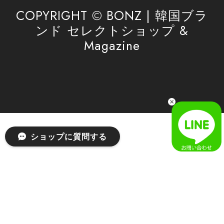
利用を心よりお待ちしております。
COPYRIGHT © BONZ | 韓国ブラ
ンド セレクトショップ &
Magazine
[SAN SAN GEAR] AR UTILITY JACKET RAIN CAMO 正規品 韓国ブランド 韓国通販 韓国代行 韓国ファッション sansan san san サンサンギア 日本 店舗
1
2026/04/03
無事届きました！ LINEでの問い合わせも対応が早く優しくて
とてもよかったです！
嬉しいレビューをありがとうございます！ 無事に
ショップに質問する
商品をお届けできて安心いたしました。 また、
LINEでのお問い合わせ対応についても温かいお言
葉をいただき、大変嬉しく思います！ これからも
安心してご利用いただけるよう、迅速かつ丁寧な
対応を心がけてまいります。 またお探しの商品が
ございましたら、ぜひお気軽にご相談くださいꕤ︎︎
またのご利用を心よりお待ちしております。