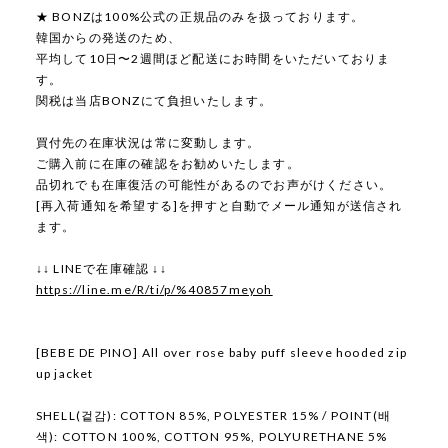
★ BONZは100%公式の正規品のみを扱っております。
韓国からの発送のため、
平均して10日〜2週間ほど配送にお時間をいただいておりま
す。
関税は当店BONZにて負担いたします。
買付先の在庫状況は常に変動します。
ご購入前に在庫の確認をお勧めいたします。
品切れでも在庫復活の可能性があるのでお声がけください。
[再入荷通知を希望する]を押すと自動でメール通知が送信され
ます。
↓↓ LINEで在庫確認 ↓↓
https://line.me/R/ti/p/%40857meyoh
[BEBE DE PINO] All over rose baby puff sleeve hooded zip
up jacket
SHELL(겉감): COTTON 85%, POLYESTER 15% / POINT(배
색): COTTON 100%, COTTON 95%, POLYURETHANE 5%