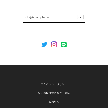
嬉しいレビューをありがとうございます！ これか
らも安心してご利用いただけるよう、丁寧な対応
登
を心がけてまいります。 またお探しの商品がござ
録
いましたら、ぜひお気軽にご利用くださいꕤ︎︎ また
のご利用を心よりお待ちしております。
[NOTHING WRITTEN][MEN] Henleyneck organic stripe t-shirt (Stripe, M) 正規品 韓国ブランド 韓国通販 韓国代行 韓国ファッション ナッシングリトゥン 日本 店舗
2026/04/12
欲しかったものが買えて嬉しいです！ またお願いします。
嬉しいレビューをありがとうございます！ ご希望
プライバシーポリシー
の商品のお手伝いができ、喜んでいただけて大変
嬉しく思います。 これからもお客様のお買い物を
特定商取引法に基づく表記
安心してお任せいただけるよう、丁寧な対応を心
がけてまいります。 また気になる商品がございま
会員規約
したら、ぜひお気軽にご利用くださいꕤ︎︎ またのご