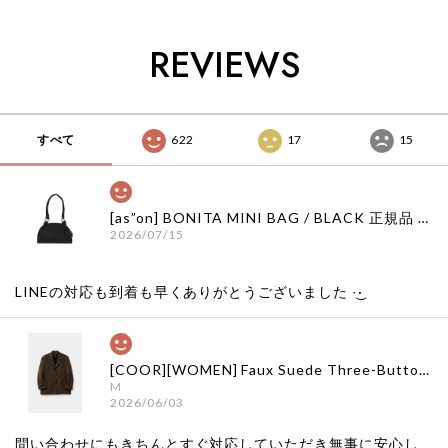
韓国通販 ベベドピノ
韓国通販 ベベドピノ
国代行 韓国通販 ベ
bebedepino 日本 店
bebedepino 日本 店
ベドピノ
舗 韓国 子供服
舗 韓国 子供服
bebedepino 日本 店
REVIEWS
舗 韓国 子供服
すべて
622
17
15
[as”on] BONITA MINI BAG / BLACK 正規品 韓国ブランド 韓国通販 韓国代行 韓国ファッション as on ason エズオン アズオン
2026/07/15
LINEの対応も到着も早くありがとうございました‪ ·͜·
[COOR][WOMEN] Faux Suede Three-Button Blazer (Dark Brown) 正規品 韓国ブランド 韓国通販 韓国代行 韓国ファッション クール クーア クアー 日本 店舗
M
2026/06/03
問い合わせにもきちんとすぐ対応していただき無事に安心し