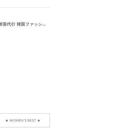
[COYSEIO] COY BUMBLE SNEAKERS GREY 正規品 韓国ブランド 韓国通販 韓国代行 韓国ファッション コイセイオ 日本 店舗
で、大変嬉しく思いま
ございます。安心して
な対応を心がけ、安心
ございましたら、ぜひ
韓国ブランド 正規品
★ WOMEN’S BEST ★