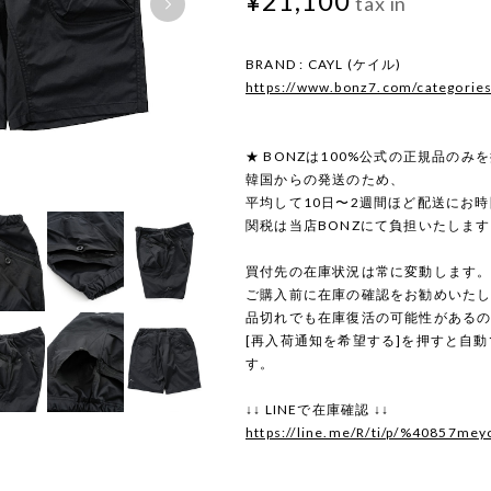
¥21,100
tax in
BRAND : CAYL (ケイル)
https://www.bonz7.com/categorie
★ BONZは100%公式の正規品のみ
韓国からの発送のため、
平均して10日〜2週間ほど配送にお
関税は当店BONZにて負担いたしま
買付先の在庫状況は常に変動します
ご購入前に在庫の確認をお勧めいた
品切れでも在庫復活の可能性がある
[再入荷通知を希望する]を押すと自
す。
↓↓ LINEで在庫確認 ↓↓
https://line.me/R/ti/p/%40857mey