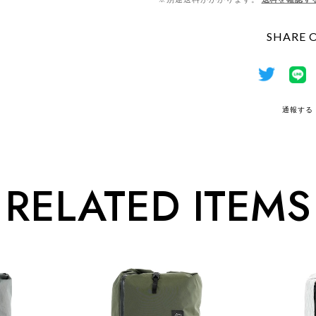
SHARE 
通報する
RELATED ITEMS