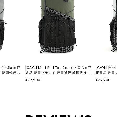
c) / Slate 正
[CAYL] Mari Roll Top (xpac) / Olive 正
[CAYL] Mari
 韓国代行 韓
規品 韓国ブランド 韓国通販 韓国代行 韓
正規品 韓国
店 日本 店舗
国ファッション ケイル 取扱店 日本 店舗
韓国ファッシ
¥29,900
¥29,900
舗