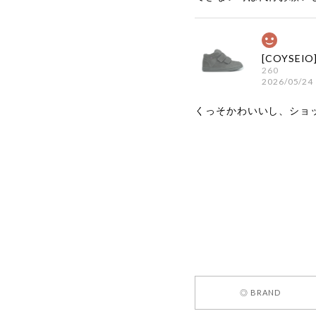
260
2026/05/24
くっそかわいいし、ショ
嬉しいレビ
す！ また
お買い物い
してご利用
お気軽にご
[REQUEST
◎ BRAND
2026/05/24