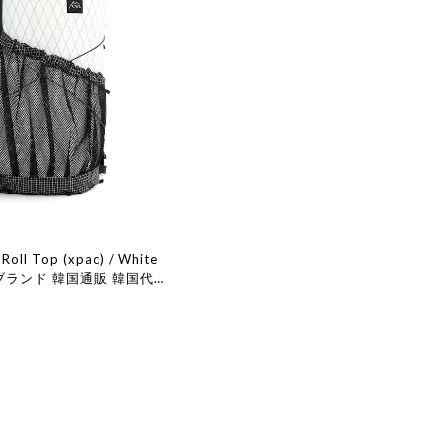
 Roll Top (xpac) / White
ブランド 韓国通販 韓国代行
ョン ケイル 取扱店 日本 店