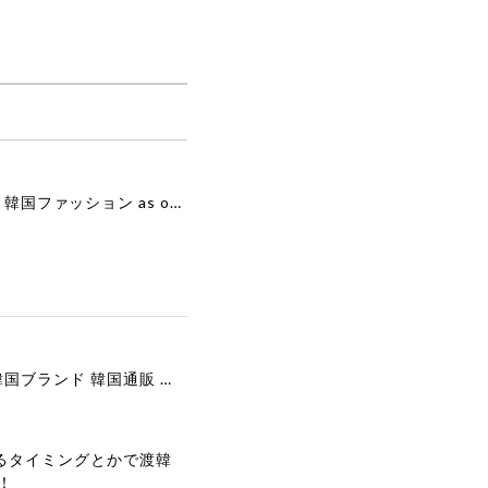
[as”on] BONITA MINI BAG / BLACK 正規品 韓国ブランド 韓国通販 韓国代行 韓国ファッション as on ason エズオン アズオン
[COOR][WOMEN] Faux Suede Three-Button Blazer (Dark Brown) 正規品 韓国ブランド 韓国通販 韓国代行 韓国ファッション クール クーア クアー 日本 店舗
るタイミングとかで渡韓
！