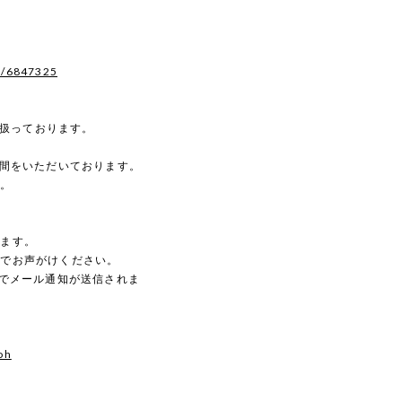
s/6847325
を扱っております。
時間をいただいております。
す。
。
します。
のでお声がけください。
動でメール通知が送信されま
oh