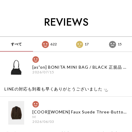
イル 取扱店 日本 店
イル 取扱店 日本 店
イル 取扱店 日本 店
舗
舗
舗
REVIEWS
すべて
622
17
15
[as”on] BONITA MINI BAG / BLACK 正規品 韓国ブランド 韓国通販 韓国代行 韓国ファッション as on ason エズオン アズオン
2026/07/15
LINEの対応も到着も早くありがとうございました‪ ·͜·
[COOR][WOMEN] Faux Suede Three-Button Blazer (Dark Brown) 正規品 韓国ブランド 韓国通販 韓国代行 韓国ファッション クール クーア クアー 日本 店舗
M
2026/06/03