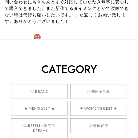
問い合わせにもきちんとすぐ対応していただき無事に安心し
て購入できました。また新作でるタイミングとかで渡韓でき
ない時は代行お願いしたいです。 また宜しくお願い致しま
す。ありがとうございました！
[COYSEIO] COY BUMBLE SNEAKERS GREY 正規品 韓国ブランド 韓国通販 韓国代行 韓国ファッション コイセイオ 日本 店舗
260
2026/05/24
CATEGORY
くっそかわいいし、ショップの問い合わせも返事がはやくて
安心でした!!
嬉しいレビューをありがとうございます！ 商品を
◎ BRAND
◎ 韓国子供服
気に入っていただけたようで、大変嬉しく思いま
す！ また、お問い合わせ対応についても温かいお
★ MEN’S BEST ★
★ WOMEN’S BEST ★
言葉をいただきありがとうございます。安心して
お買い物いただけたとのこと、何より嬉しいで
す。 これからも迅速かつ丁寧な対応を心がけ、安
◎ RESELL / 限定品
◎ 韓国代行
心してご利用いただけるショップを目指してまい
(KREAM)
ります。 また気になる商品がございましたら、ぜ