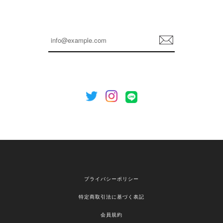
嬉しいレビューをありがとうございます！ これか
らも安心してご利用いただけるよう、丁寧な対応
登
を心がけてまいります。 またお探しの商品がござ
録
いましたら、ぜひお気軽にご利用くださいꕤ︎︎ また
のご利用を心よりお待ちしております。
[NOTHING WRITTEN][MEN] Henleyneck organic stripe t-shirt (Stripe, M) 正規品 韓国ブランド 韓国通販 韓国代行 韓国ファッション ナッシングリトゥン 日本 店舗
2026/04/12
欲しかったものが買えて嬉しいです！ またお願いします。
嬉しいレビューをありがとうございます！ ご希望
プライバシーポリシー
の商品のお手伝いができ、喜んでいただけて大変
嬉しく思います。 これからもお客様のお買い物を
特定商取引法に基づく表記
安心してお任せいただけるよう、丁寧な対応を心
がけてまいります。 また気になる商品がございま
会員規約
したら、ぜひお気軽にご利用くださいꕤ︎︎ またのご