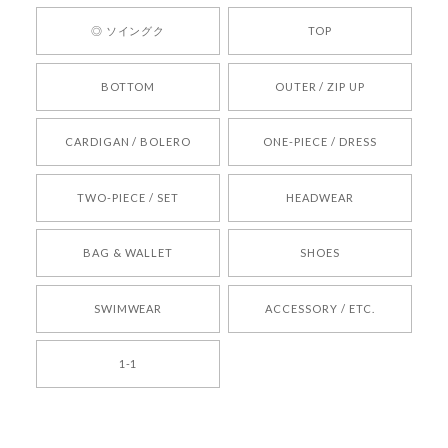
ひお気軽にご利用くださいꕤ︎︎ またのご利用を心よ
◎ ソイングク
TOP
りお待ちしております。
BOTTOM
OUTER / ZIP UP
[REQUEST] BONZ PRESENTS 26041731 (rq) bz26041731 韓国代行 韓国ブランド 正規品
CARDIGAN / BOLERO
ONE-PIECE / DRESS
2026/05/24
TWO-PIECE / SET
HEADWEAR
[COYSEIO] COY BUMBLE SNEAKERS BROWN 正規品 韓国ブランド 韓国通販 韓国代行 韓国ファッション コイセイオ 日本 店舗
BAG & WALLET
SHOES
250
2026/05/24
SWIMWEAR
ACCESSORY / ETC.
[TENSE DANCE] Wool stripe backpack_black 正規品 韓国ブランド 韓国通販 韓国代行 韓国ファッション 日本 テンスダンス
1-1
2026/04/14
孫ちゃん喜んでました。。 良かったです。