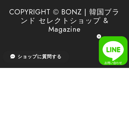
利用を心よりお待ちしております。
COPYRIGHT © BONZ | 韓国ブラ
ンド セレクトショップ &
Magazine
[SAN SAN GEAR] AR UTILITY JACKET RAIN CAMO 正規品 韓国ブランド 韓国通販 韓国代行 韓国ファッション sansan san san サンサンギア 日本 店舗
1
2026/04/03
無事届きました！ LINEでの問い合わせも対応が早く優しくて
ショップに質問する
とてもよかったです！
嬉しいレビューをありがとうございます！ 無事に
商品をお届けできて安心いたしました。 また、
LINEでのお問い合わせ対応についても温かいお言
葉をいただき、大変嬉しく思います！ これからも
安心してご利用いただけるよう、迅速かつ丁寧な
対応を心がけてまいります。 またお探しの商品が
ございましたら、ぜひお気軽にご相談くださいꕤ︎︎
またのご利用を心よりお待ちしております。