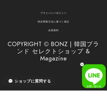
嬉しいレビューをありがとうございます！ ご希望
プライバシーポリシー
の商品のお手伝いができ、喜んでいただけて大変
嬉しく思います。 これからもお客様のお買い物を
特定商取引法に基づく表記
安心してお任せいただけるよう、丁寧な対応を心
がけてまいります。 また気になる商品がございま
会員規約
したら、ぜひお気軽にご利用くださいꕤ︎︎ またのご
利用を心よりお待ちしております。
COPYRIGHT © BONZ | 韓国ブラ
ンド セレクトショップ &
Magazine
[SAN SAN GEAR] AR UTILITY JACKET RAIN CAMO 正規品 韓国ブランド 韓国通販 韓国代行 韓国ファッション sansan san san サンサンギア 日本 店舗
1
2026/04/03
無事届きました！ LINEでの問い合わせも対応が早く優しくて
ショップに質問する
とてもよかったです！
嬉しいレビューをありがとうございます！ 無事に
商品をお届けできて安心いたしました。 また、