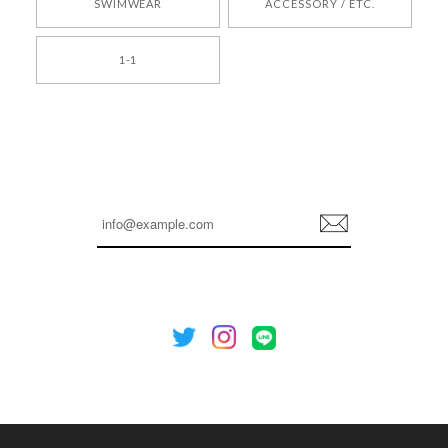
SWIMWEAR
ACCESSORY / ETC.
[TENSE DANCE] Wool stripe backpack_black 正規品 韓国ブランド 韓国通販 韓国代行 韓国ファッション 日本 テンスダンス
1-1
2026/04/14
孫ちゃん喜んでました。。 良かったです。
嬉しいレビューをありがとうございます！ これか
らも安心してご利用いただけるよう、丁寧な対応
登
を心がけてまいります。 またお探しの商品がござ
録
いましたら、ぜひお気軽にご利用くださいꕤ︎︎ また
のご利用を心よりお待ちしております。
[NOTHING WRITTEN][MEN] Henleyneck organic stripe t-shirt (Stripe, M) 正規品 韓国ブランド 韓国通販 韓国代行 韓国ファッション ナッシングリトゥン 日本 店舗
2026/04/12
欲しかったものが買えて嬉しいです！ またお願いします。