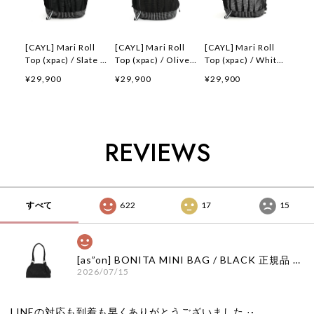
[CAYL] Mari Roll
[CAYL] Mari Roll
[CAYL] Mari Roll
Top (xpac) / Slate 正
Top (xpac) / Olive
Top (xpac) / White
規品 韓国ブランド
正規品 韓国ブランド
正規品 韓国ブランド
¥29,900
¥29,900
¥29,900
韓国通販 韓国代行
韓国通販 韓国代行
韓国通販 韓国代行
韓国ファッション ケ
韓国ファッション ケ
韓国ファッション ケ
イル 取扱店 日本 店
イル 取扱店 日本 店
イル 取扱店 日本 店
舗
舗
舗
REVIEWS
すべて
622
17
15
[as”on] BONITA MINI BAG / BLACK 正規品 韓国ブランド 韓国通販 韓国代行 韓国ファッション as on ason エズオン アズオン
2026/07/15
LINEの対応も到着も早くありがとうございました‪ ·͜·