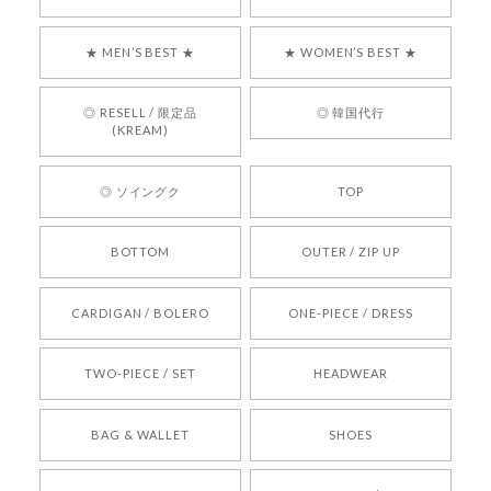
気に入っていただけたようで、大変嬉しく思いま
す！ また、お問い合わせ対応についても温かいお
★ MEN’S BEST ★
★ WOMEN’S BEST ★
言葉をいただきありがとうございます。安心して
お買い物いただけたとのこと、何より嬉しいで
す。 これからも迅速かつ丁寧な対応を心がけ、安
◎ RESELL / 限定品
◎ 韓国代行
心してご利用いただけるショップを目指してまい
(KREAM)
ります。 また気になる商品がございましたら、ぜ
ひお気軽にご利用くださいꕤ︎︎ またのご利用を心よ
◎ ソイングク
TOP
りお待ちしております。
BOTTOM
OUTER / ZIP UP
[REQUEST] BONZ PRESENTS 26041731 (rq) bz26041731 韓国代行 韓国ブランド 正規品
CARDIGAN / BOLERO
ONE-PIECE / DRESS
2026/05/24
TWO-PIECE / SET
HEADWEAR
[COYSEIO] COY BUMBLE SNEAKERS BROWN 正規品 韓国ブランド 韓国通販 韓国代行 韓国ファッション コイセイオ 日本 店舗
BAG & WALLET
SHOES
250
2026/05/24