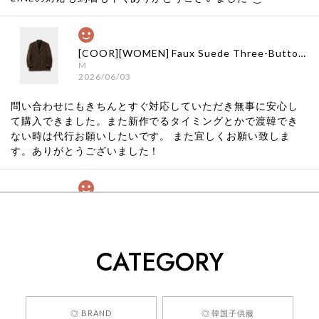
[COOR][WOMEN] Faux Suede Three-Button Blazer (Dark Brown) 正規品 韓国ブランド 韓国通販 韓国代行 韓国ファッション クール クーア クアー 日本 店舗
M
2026/06/03
問い合わせにもきちんとすぐ対応していただき無事に安心し
て購入できました。また新作でるタイミングとかで渡韓でき
ない時は代行お願いしたいです。 また宜しくお願い致しま
す。ありがとうございました！
[COYSEIO] COY BUMBLE SNEAKERS GREY 正規品 韓国ブランド 韓国通販 韓国代行 韓国ファッション コイセイオ 日本 店舗
260
2026/05/24
CATEGORY
くっそかわいいし、ショップの問い合わせも返事がはやくて
安心でした!!
嬉しいレビューをありがとうございます！ 商品を
◎ BRAND
◎ 韓国子供服