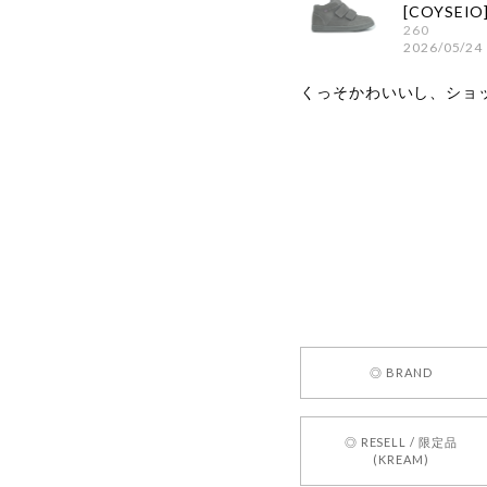
260
2026/05/24
くっそかわいいし、ショ
嬉しいレビ
す！ また
お買い物い
してご利用
お気軽にご
[REQUEST
◎ BRAND
2026/05/24
◎ RESELL / 限定品
(KREAM)