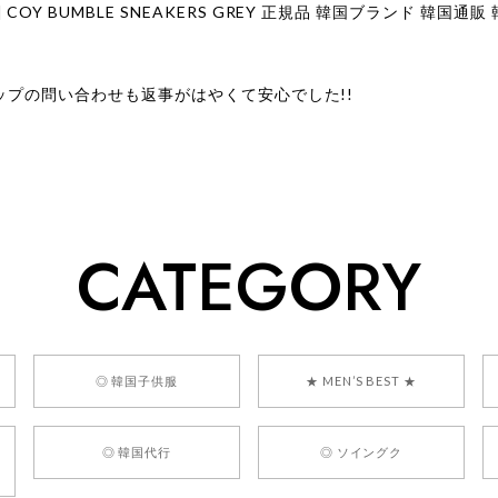
ップの問い合わせも返事がはやくて安心でした!!
ューをありがとうございます！ 商品を気に入っていただけたよう
、お問い合わせ対応についても温かいお言葉をいただきありがとう
ただけたとのこと、何より嬉しいです。 これからも迅速かつ丁寧
いただけるショップを目指してまいります。 また気になる商品が
CATEGORY
利用くださいꕤ︎︎ またのご利用を心よりお待ちしております。
] BONZ PRESENTS 26041731 (rq) bz26041731 韓国代行 
◎ 韓国子供服
★ MEN’S BEST ★
◎ 韓国代行
◎ ソイングク