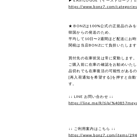
▶ EASTLOGUE（イーストローグ
https://www.bonz7.com/categorie
★ BONZは100%公式の正規品のみ
韓国からの発送のため、
平均して10日〜2週間ほど配送にお
関税は当店BONZにて負担いたしま
買付先の在庫状況は常に変動します
ご購入前に在庫の確認をお勧めいた
品切れでも在庫復活の可能性がある
[再入荷通知を希望する]を押すと自
す。
↓↓ LINE お問い合わせ ↓↓
https://line.me/R/ti/p/%40857mey
↓↓ ご利用案内はこちら ↓↓
https://www.bonz7.com/items/29