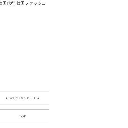
[COYSEIO] COY BUMBLE SNEAKERS GREY 正規品 韓国ブランド 韓国通販 韓国代行 韓国ファッション コイセイオ 日本 店舗
で、大変嬉しく思いま
ございます。安心して
な対応を心がけ、安心
ございましたら、ぜひ
韓国ブランド 正規品
★ WOMEN’S BEST ★
TOP