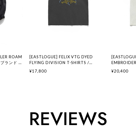
ELER ROAM
[EASTLOGUE] FELIX VTG DYED
[EASTLOGUE
韓国ブランド 韓
FLYING DIVISION T-SHIRTS /
EMBROIDER
イーストロー
PIGMENT CHARCOAL 正規品 韓国ブラ
WHITE 正
¥17,800
¥20,400
ンド 韓国ファッション 韓国代行 イース
ッション 韓
トローグ 日本 店舗
日本 扱い店
REVIEWS