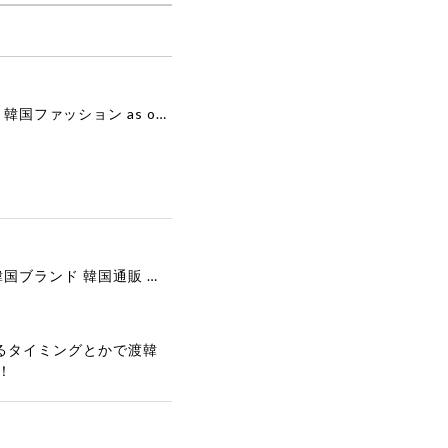
[as”on] BONITA MINI BAG / BLACK 正規品 韓国ブランド 韓国通販 韓国代行 韓国ファッション as on ason エズオン アズオン
[COOR][WOMEN] Faux Suede Three-Button Blazer (Dark Brown) 正規品 韓国ブランド 韓国通販 韓国代行 韓国ファッション クール クーア クアー 日本 店舗
るタイミングとかで渡韓
！