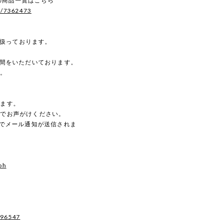
）の商品一覧はこちら
s/7362473
を扱っております。
時間をいただいております。
す。
。
します。
のでお声がけください。
動でメール通知が送信されま
oh
496547