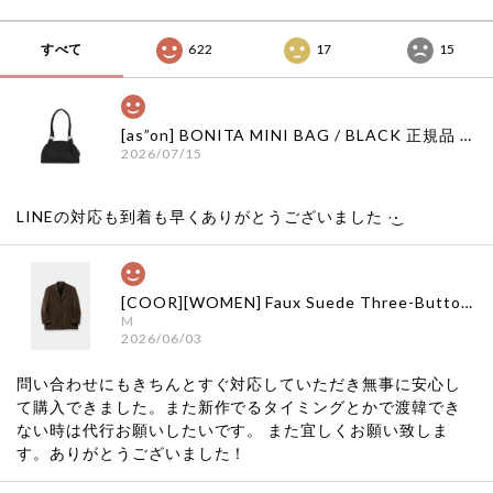
すべて
622
17
15
[as”on] BONITA MINI BAG / BLACK 正規品 韓国ブランド 韓国通販 韓国代行 韓国ファッション as on ason エズオン アズオン
2026/07/15
LINEの対応も到着も早くありがとうございました‪ ·͜·
[COOR][WOMEN] Faux Suede Three-Button Blazer (Dark Brown) 正規品 韓国ブランド 韓国通販 韓国代行 韓国ファッション クール クーア クアー 日本 店舗
M
2026/06/03
問い合わせにもきちんとすぐ対応していただき無事に安心し
て購入できました。また新作でるタイミングとかで渡韓でき
ない時は代行お願いしたいです。 また宜しくお願い致しま
す。ありがとうございました！