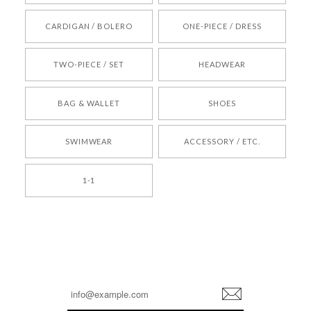
[REQUEST] BONZ PRESENTS 26041731 (rq) bz26041731 韓国代行 韓国ブランド 正規品
CARDIGAN / BOLERO
ONE-PIECE / DRESS
2026/05/24
TWO-PIECE / SET
HEADWEAR
[COYSEIO] COY BUMBLE SNEAKERS BROWN 正規品 韓国ブランド 韓国通販 韓国代行 韓国ファッション コイセイオ 日本 店舗
BAG & WALLET
SHOES
250
2026/05/24
SWIMWEAR
ACCESSORY / ETC.
[TENSE DANCE] Wool stripe backpack_black 正規品 韓国ブランド 韓国通販 韓国代行 韓国ファッション 日本 テンスダンス
1-1
2026/04/14
孫ちゃん喜んでました。。 良かったです。
嬉しいレビューをありがとうございます！ これか
らも安心してご利用いただけるよう、丁寧な対応
登
を心がけてまいります。 またお探しの商品がござ
録
いましたら、ぜひお気軽にご利用くださいꕤ︎︎ また