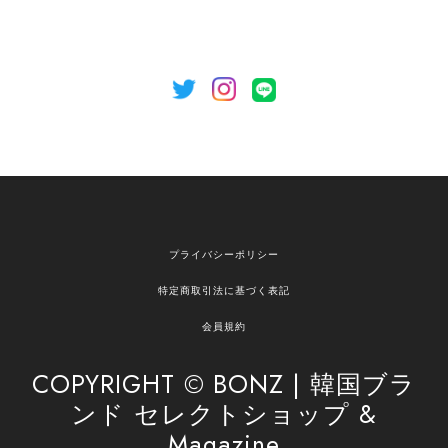
のご利用を心よりお待ちしております。
[NOTHING WRITTEN][MEN] Henleyneck organic stripe t-shirt (Stripe, M) 正規品 韓国ブランド 韓国通販 韓国代行 韓国ファッション ナッシングリトゥン 日本 店舗
2026/04/12
欲しかったものが買えて嬉しいです！ またお願いします。
嬉しいレビューをありがとうございます！ ご希望
プライバシーポリシー
の商品のお手伝いができ、喜んでいただけて大変
嬉しく思います。 これからもお客様のお買い物を
特定商取引法に基づく表記
安心してお任せいただけるよう、丁寧な対応を心
がけてまいります。 また気になる商品がございま
会員規約
したら、ぜひお気軽にご利用くださいꕤ︎︎ またのご
利用を心よりお待ちしております。
COPYRIGHT © BONZ | 韓国ブラ
ンド セレクトショップ &
Magazine