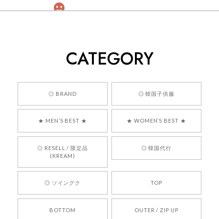
[COYSEIO] COY BUMBLE SNEAKERS GREY 正規品 韓国ブランド 韓国通販 韓国代行 韓国ファッション コイセイオ 日本 店舗
260
2026/05/24
CATEGORY
くっそかわいいし、ショップの問い合わせも返事がはやくて
安心でした!!
嬉しいレビューをありがとうございます！ 商品を
◎ BRAND
◎ 韓国子供服
気に入っていただけたようで、大変嬉しく思いま
す！ また、お問い合わせ対応についても温かいお
★ MEN’S BEST ★
★ WOMEN’S BEST ★
言葉をいただきありがとうございます。安心して
お買い物いただけたとのこと、何より嬉しいで
す。 これからも迅速かつ丁寧な対応を心がけ、安
◎ RESELL / 限定品
◎ 韓国代行
心してご利用いただけるショップを目指してまい
(KREAM)
ります。 また気になる商品がございましたら、ぜ
ひお気軽にご利用くださいꕤ︎︎ またのご利用を心よ
◎ ソイングク
TOP
りお待ちしております。
BOTTOM
OUTER / ZIP UP