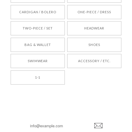
[REQUEST] BONZ PRESENTS 26041731 (rq) bz26041731 韓国代行 韓国ブランド 正規品
CARDIGAN / BOLERO
ONE-PIECE / DRESS
2026/05/24
TWO-PIECE / SET
HEADWEAR
[COYSEIO] COY BUMBLE SNEAKERS BROWN 正規品 韓国ブランド 韓国通販 韓国代行 韓国ファッション コイセイオ 日本 店舗
BAG & WALLET
SHOES
250
2026/05/24
SWIMWEAR
ACCESSORY / ETC.
[TENSE DANCE] Wool stripe backpack_black 正規品 韓国ブランド 韓国通販 韓国代行 韓国ファッション 日本 テンスダンス
1-1
2026/04/14
孫ちゃん喜んでました。。 良かったです。
嬉しいレビューをありがとうございます！ これか
らも安心してご利用いただけるよう、丁寧な対応
登
を心がけてまいります。 またお探しの商品がござ
録
いましたら、ぜひお気軽にご利用くださいꕤ︎︎ また