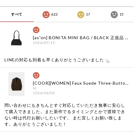
すべて
622
17
15
[as”on] BONITA MINI BAG / BLACK 正規品 韓国ブランド 韓国通販 韓国代行 韓国ファッション as on ason エズオン アズオン
2026/07/15
LINEの対応も到着も早くありがとうございました‪ ·͜·
[COOR][WOMEN] Faux Suede Three-Button Blazer (Dark Brown) 正規品 韓国ブランド 韓国通販 韓国代行 韓国ファッション クール クーア クアー 日本 店舗
M
2026/06/03
問い合わせにもきちんとすぐ対応していただき無事に安心し
て購入できました。また新作でるタイミングとかで渡韓でき
ない時は代行お願いしたいです。 また宜しくお願い致しま
す。ありがとうございました！