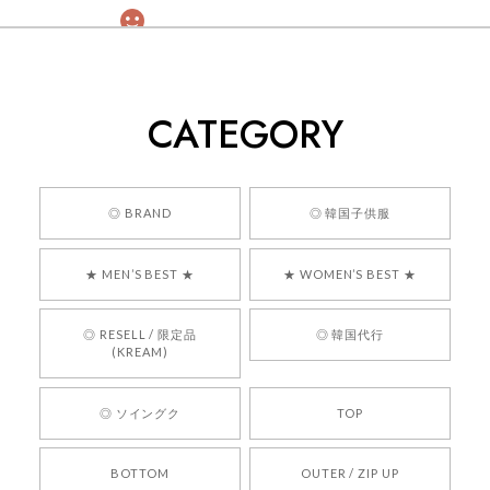
[COYSEIO] COY BUMBLE SNEAKERS GREY 正規品 韓国ブランド 韓国通販 韓国代行 韓国ファッション コイセイオ 日本 店舗
260
2026/05/24
CATEGORY
くっそかわいいし、ショップの問い合わせも返事がはやくて
安心でした!!
嬉しいレビューをありがとうございます！ 商品を
◎ BRAND
◎ 韓国子供服
気に入っていただけたようで、大変嬉しく思いま
す！ また、お問い合わせ対応についても温かいお
★ MEN’S BEST ★
★ WOMEN’S BEST ★
言葉をいただきありがとうございます。安心して
お買い物いただけたとのこと、何より嬉しいで
す。 これからも迅速かつ丁寧な対応を心がけ、安
◎ RESELL / 限定品
◎ 韓国代行
心してご利用いただけるショップを目指してまい
(KREAM)
ります。 また気になる商品がございましたら、ぜ
ひお気軽にご利用くださいꕤ︎︎ またのご利用を心よ
◎ ソイングク
TOP
りお待ちしております。
BOTTOM
OUTER / ZIP UP