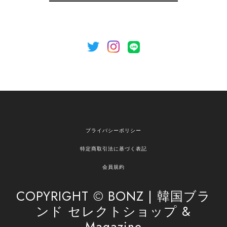
のご利用を心よりお待ちしております。
[NOTHING WRITTEN][MEN] Henleyneck organic stripe t-shirt (Stripe, M) 正規品 韓国ブランド 韓国通販 韓国代行 韓国ファッション ナッシングリトゥン 日本 店舗
2026/04/12
欲しかったものが買えて嬉しいです！ またお願いします。
嬉しいレビューをありがとうございます！ ご希望
プライバシーポリシー
の商品のお手伝いができ、喜んでいただけて大変
嬉しく思います。 これからもお客様のお買い物を
特定商取引法に基づく表記
安心してお任せいただけるよう、丁寧な対応を心
がけてまいります。 また気になる商品がございま
会員規約
したら、ぜひお気軽にご利用くださいꕤ︎︎ またのご
利用を心よりお待ちしております。
COPYRIGHT © BONZ | 韓国ブラ
ンド セレクトショップ &
Magazine