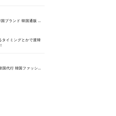
[COOR][WOMEN] Faux Suede Three-Button Blazer (Dark Brown) 正規品 韓国ブランド 韓国通販 韓国代行 韓国ファッション クール クーア クアー 日本 店舗
るタイミングとかで渡韓
！
[COYSEIO] COY BUMBLE SNEAKERS GREY 正規品 韓国ブランド 韓国通販 韓国代行 韓国ファッション コイセイオ 日本 店舗
で、大変嬉しく思いま
ございます。安心して
な対応を心がけ、安心