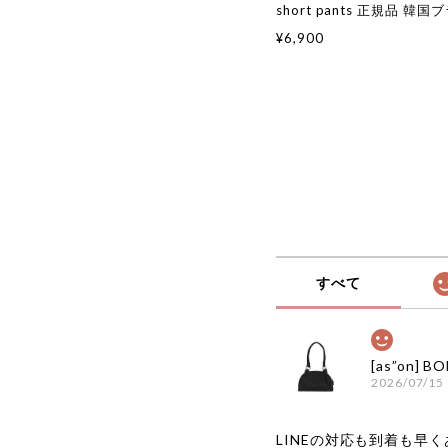
short pants 正規品 韓
ファッション 韓国代行 韓
¥6,900
ピノ bebedepino 日本 
服
すべて
2026/07/15
LINEの対応も到着も早くあ