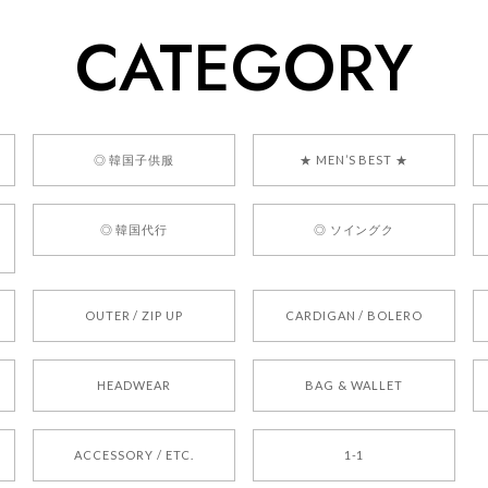
いただけるショップを目指してまいります。 また気になる商品が
CATEGORY
利用くださいꕤ︎︎ またのご利用を心よりお待ちしております。
] BONZ PRESENTS 26041731 (rq) bz26041731 韓国代行 
◎ 韓国子供服
★ MEN’S BEST ★
◎ 韓国代行
◎ ソイングク
OUTER / ZIP UP
CARDIGAN / BOLERO
HEADWEAR
BAG & WALLET
ACCESSORY / ETC.
1-1
。 良かったです。