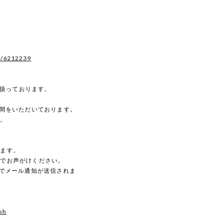
s/6212239
を扱っております。
時間をいただいております。
す。
。
します。
のでお声がけください。
動でメール通知が送信されま
oh