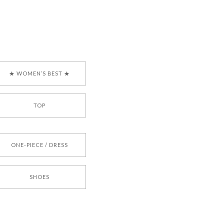
ございましたら、ぜひ
韓国ブランド 正規品
★ WOMEN’S BEST ★
TOP
[COYSEIO] COY BUMBLE SNEAKERS BROWN 正規品 韓国ブランド 韓国通販 韓国代行 韓国ファッション コイセイオ 日本 店舗
ONE-PIECE / DRESS
SHOES
[TENSE DANCE] Wool stripe backpack_black 正規品 韓国ブランド 韓国通販 韓国代行 韓国ファッション 日本 テンスダンス