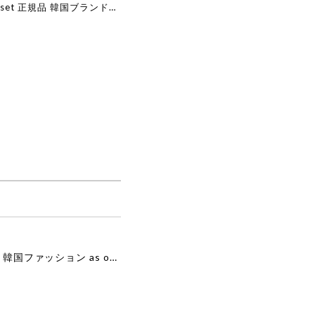
ar set 正規品 韓国ブランド
ョン 韓国代行 韓国通販 ベ
edepino 日本 店舗 韓国
[as”on] BONITA MINI BAG / BLACK 正規品 韓国ブランド 韓国通販 韓国代行 韓国ファッション as on ason エズオン アズオン