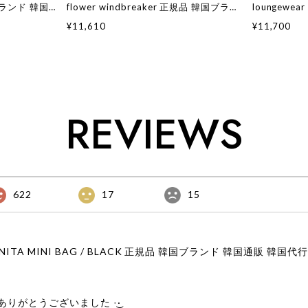
国ブランド 韓国
flower windbreaker 正規品 韓国ブラン
loungewe
国通販 ベベド
ド 韓国ファッション 韓国代行 韓国通販
韓国ファッシ
¥11,610
¥11,700
店舗 韓国 子供
ベベドピノ bebedepino 日本 店舗 韓国
ベドピノ beb
子供服
子供服
REVIEWS
622
17
15
りがとうございました‪ ·͜·