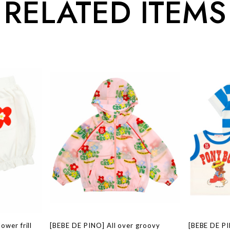
RELATED ITEMS
ower frill
[BEBE DE PINO] All over groovy
[BEBE DE P