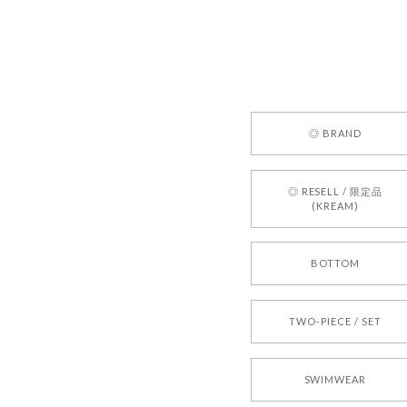
してご利用
お気軽にご
[REQUEST
◎ BRAND
2026/05/24
◎ RESELL / 限定品
(KREAM)
250
2026/05/24
BOTTOM
TWO-PIECE / SET
2026/04/14
SWIMWEAR
孫ちゃん喜んでました。