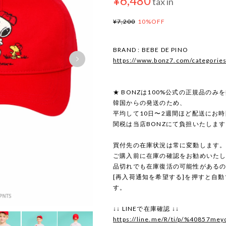
¥6,480
tax in
¥7,200
10%OFF
BRAND : BEBE DE PINO
https://www.bonz7.com/categorie
★ BONZは100%公式の正規品のみ
韓国からの発送のため、
平均して10日〜2週間ほど配送にお
関税は当店BONZにて負担いたしま
買付先の在庫状況は常に変動します
ご購入前に在庫の確認をお勧めいた
品切れでも在庫復活の可能性がある
[再入荷通知を希望する]を押すと自
す。
↓↓ LINEで在庫確認 ↓↓
https://line.me/R/ti/p/%40857mey