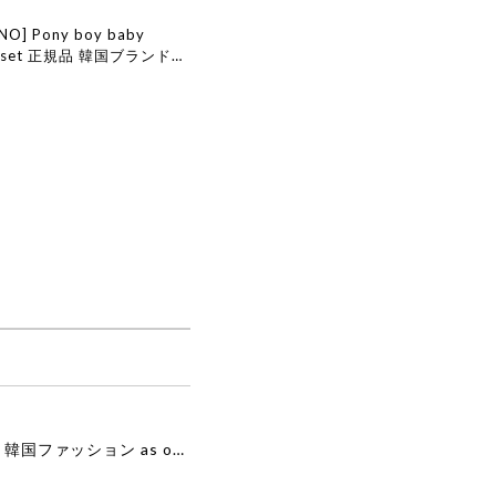
INO] Pony boy baby
ar set 正規品 韓国ブランド
ョン 韓国代行 韓国通販 ベ
edepino 日本 店舗 韓国
[as”on] BONITA MINI BAG / BLACK 正規品 韓国ブランド 韓国通販 韓国代行 韓国ファッション as on ason エズオン アズオン