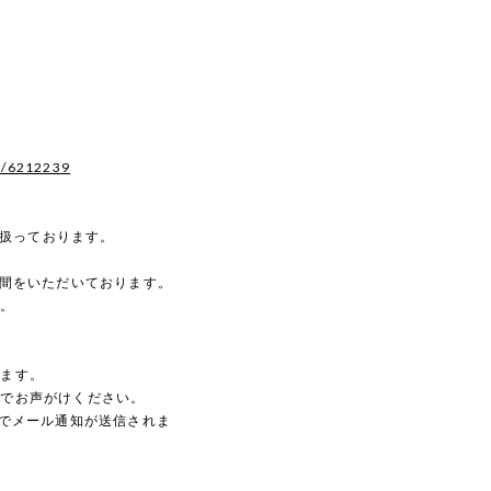
s/6212239
を扱っております。
時間をいただいております。
す。
。
します。
のでお声がけください。
動でメール通知が送信されま