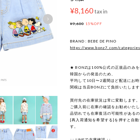
¥8,160
tax in
¥9,600
15%OFF
BRAND : BEBE DE PINO
https://www.bonz7.com/categorie
★ BONZは100%公式の正規品のみ
韓国からの発送のため、
平均して10日〜2週間ほど配送にお
関税は当店BONZにて負担いたしま
買付先の在庫状況は常に変動します
ご購入前に在庫の確認をお勧めいた
品切れでも在庫復活の可能性がある
[再入荷通知を希望する]を押すと自
す。
↓↓ LINEで在庫確認 ↓↓