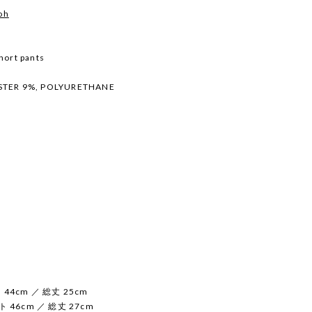
oh
ort pants
STER 9%, POLYURETHANE
44cm ／ 総丈 25cm
 46cm ／ 総丈 27cm