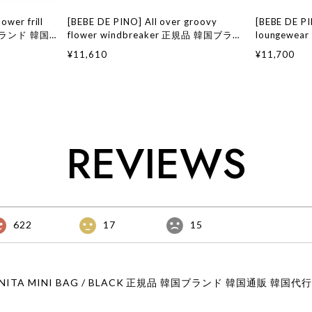
ower frill
[BEBE DE PINO] All over groovy
[BEBE DE P
国ブランド 韓国
flower windbreaker 正規品 韓国ブラン
loungewe
国通販 ベベド
ド 韓国ファッション 韓国代行 韓国通販
韓国ファッシ
¥11,610
¥11,700
店舗 韓国 子供
ベベドピノ bebedepino 日本 店舗 韓国
ベドピノ beb
子供服
子供服
REVIEWS
622
17
15