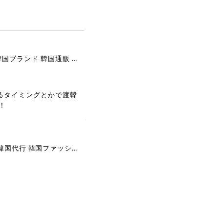
[COOR][WOMEN] Faux Suede Three-Button Blazer (Dark Brown) 正規品 韓国ブランド 韓国通販 韓国代行 韓国ファッション クール クーア クアー 日本 店舗
るタイミングとかで渡韓
！
[COYSEIO] COY BUMBLE SNEAKERS GREY 正規品 韓国ブランド 韓国通販 韓国代行 韓国ファッション コイセイオ 日本 店舗
で、大変嬉しく思いま