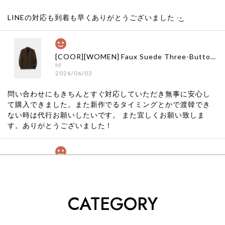
LINEの対応も到着も早くありがとうございました‪ ·͜·
[COOR][WOMEN] Faux Suede Three-Button Blazer (Dark Brown) 正規品 韓国ブランド 韓国通販 韓国代行 韓国ファッション クール クーア クアー 日本 店舗
M
2026/06/03
問い合わせにもきちんとすぐ対応していただき無事に安心し
て購入できました。また新作でるタイミングとかで渡韓でき
ない時は代行お願いしたいです。 また宜しくお願い致しま
す。ありがとうございました！
[COYSEIO] COY BUMBLE SNEAKERS GREY 正規品 韓国ブランド 韓国通販 韓国代行 韓国ファッション コイセイオ 日本 店舗
260
2026/05/24
CATEGORY
くっそかわいいし、ショップの問い合わせも返事がはやくて
安心でした!!