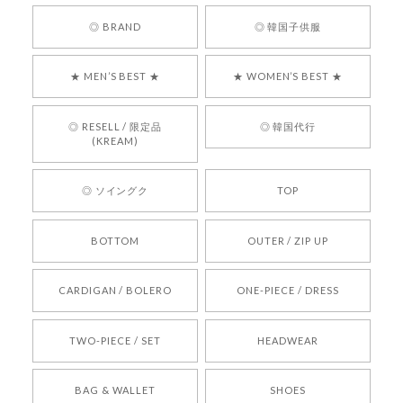
嬉しいレビューをありがとうございます！ 商品を
◎ BRAND
◎ 韓国子供服
気に入っていただけたようで、大変嬉しく思いま
す！ また、お問い合わせ対応についても温かいお
★ MEN’S BEST ★
★ WOMEN’S BEST ★
言葉をいただきありがとうございます。安心して
お買い物いただけたとのこと、何より嬉しいで
す。 これからも迅速かつ丁寧な対応を心がけ、安
◎ RESELL / 限定品
◎ 韓国代行
心してご利用いただけるショップを目指してまい
(KREAM)
ります。 また気になる商品がございましたら、ぜ
ひお気軽にご利用くださいꕤ︎︎ またのご利用を心よ
◎ ソイングク
TOP
りお待ちしております。
BOTTOM
OUTER / ZIP UP
[REQUEST] BONZ PRESENTS 26041731 (rq) bz26041731 韓国代行 韓国ブランド 正規品
CARDIGAN / BOLERO
ONE-PIECE / DRESS
2026/05/24
TWO-PIECE / SET
HEADWEAR
[COYSEIO] COY BUMBLE SNEAKERS BROWN 正規品 韓国ブランド 韓国通販 韓国代行 韓国ファッション コイセイオ 日本 店舗
BAG & WALLET
SHOES
250