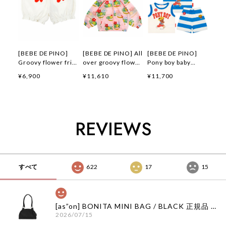
[BEBE DE PINO]
[BEBE DE PINO] All
[BEBE DE PINO]
Groovy flower frill
over groovy flower
Pony boy baby
short pants 正規品
windbreaker 正規品
loungewear set 正
¥6,900
¥11,610
¥11,700
韓国ブランド 韓国フ
韓国ブランド 韓国フ
規品 韓国ブランド
ァッション 韓国代行
ァッション 韓国代行
韓国ファッション 韓
韓国通販 ベベドピノ
韓国通販 ベベドピノ
国代行 韓国通販 ベ
bebedepino 日本 店
bebedepino 日本 店
ベドピノ
舗 韓国 子供服
舗 韓国 子供服
bebedepino 日本 店
REVIEWS
舗 韓国 子供服
すべて
622
17
15
[as”on] BONITA MINI BAG / BLACK 正規品 韓国ブランド 韓国通販 韓国代行 韓国ファッション as on ason エズオン アズオン
2026/07/15