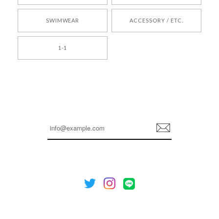
2026/05/24
SWIMWEAR
ACCESSORY / ETC.
[TENSE DANCE] Wool stripe backpack_black 正規品 韓国ブランド 韓国通販 韓国代行 韓国ファッション 日本 テンスダンス
1-1
2026/04/14
孫ちゃん喜んでました。。 良かったです。
嬉しいレビューをありがとうございます！ これか
らも安心してご利用いただけるよう、丁寧な対応
登
を心がけてまいります。 またお探しの商品がござ
録
いましたら、ぜひお気軽にご利用くださいꕤ︎︎ また
のご利用を心よりお待ちしております。
[NOTHING WRITTEN][MEN] Henleyneck organic stripe t-shirt (Stripe, M) 正規品 韓国ブランド 韓国通販 韓国代行 韓国ファッション ナッシングリトゥン 日本 店舗
2026/04/12