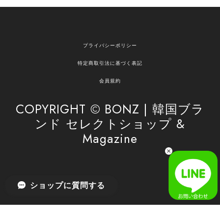
欲しかったものが買えて嬉しいです！ またお願いします。
嬉しいレビューをありがとうございます！ ご希望
プライバシーポリシー
の商品のお手伝いができ、喜んでいただけて大変
嬉しく思います。 これからもお客様のお買い物を
特定商取引法に基づく表記
安心してお任せいただけるよう、丁寧な対応を心
がけてまいります。 また気になる商品がございま
会員規約
したら、ぜひお気軽にご利用くださいꕤ︎︎ またのご
利用を心よりお待ちしております。
COPYRIGHT © BONZ | 韓国ブラ
ンド セレクトショップ &
Magazine
[SAN SAN GEAR] AR UTILITY JACKET RAIN CAMO 正規品 韓国ブランド 韓国通販 韓国代行 韓国ファッション sansan san san サンサンギア 日本 店舗
1
2026/04/03
無事届きました！ LINEでの問い合わせも対応が早く優しくて
ショップに質問する
とてもよかったです！
嬉しいレビューをありがとうございます！ 無事に