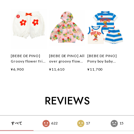
[BEBE DE PINO]
[BEBE DE PINO] All
[BEBE DE PINO]
Groovy flower frill
over groovy flower
Pony boy baby
short pants 正規品
windbreaker 正規品
loungewear set 正
¥6,900
¥11,610
¥11,700
韓国ブランド 韓国フ
韓国ブランド 韓国フ
規品 韓国ブランド
ァッション 韓国代行
ァッション 韓国代行
韓国ファッション 韓
韓国通販 ベベドピノ
韓国通販 ベベドピノ
国代行 韓国通販 ベ
bebedepino 日本 店
bebedepino 日本 店
ベドピノ
舗 韓国 子供服
舗 韓国 子供服
bebedepino 日本 店
REVIEWS
舗 韓国 子供服
すべて
622
17
15