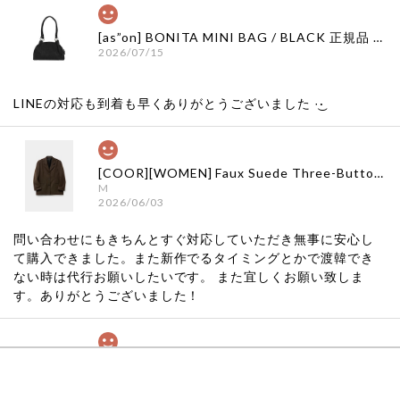
[as”on] BONITA MINI BAG / BLACK 正規品 韓国ブランド 韓国通販 韓国代行 韓国ファッション as on ason エズオン アズオン
2026/07/15
LINEの対応も到着も早くありがとうございました‪ ·͜·
[COOR][WOMEN] Faux Suede Three-Button Blazer (Dark Brown) 正規品 韓国ブランド 韓国通販 韓国代行 韓国ファッション クール クーア クアー 日本 店舗
M
2026/06/03
問い合わせにもきちんとすぐ対応していただき無事に安心し
て購入できました。また新作でるタイミングとかで渡韓でき
ない時は代行お願いしたいです。 また宜しくお願い致しま
す。ありがとうございました！
[COYSEIO] COY BUMBLE SNEAKERS GREY 正規品 韓国ブランド 韓国通販 韓国代行 韓国ファッション コイセイオ 日本 店舗
260
2026/05/24