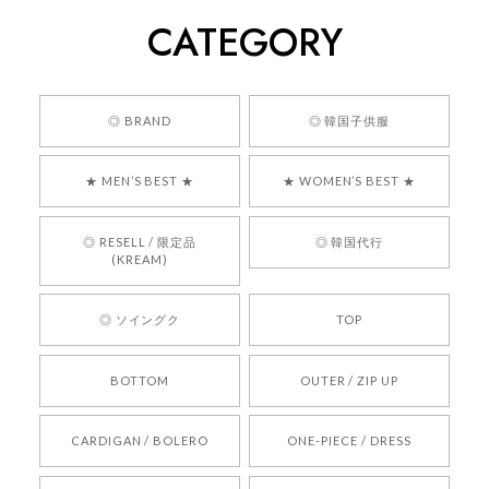
CATEGORY
くっそかわいいし、ショップの問い合わせも返事がはやくて
安心でした!!
嬉しいレビューをありがとうございます！ 商品を
◎ BRAND
◎ 韓国子供服
気に入っていただけたようで、大変嬉しく思いま
す！ また、お問い合わせ対応についても温かいお
★ MEN’S BEST ★
★ WOMEN’S BEST ★
言葉をいただきありがとうございます。安心して
お買い物いただけたとのこと、何より嬉しいで
す。 これからも迅速かつ丁寧な対応を心がけ、安
◎ RESELL / 限定品
◎ 韓国代行
心してご利用いただけるショップを目指してまい
(KREAM)
ります。 また気になる商品がございましたら、ぜ
ひお気軽にご利用くださいꕤ︎︎ またのご利用を心よ
◎ ソイングク
TOP
りお待ちしております。
BOTTOM
OUTER / ZIP UP
[REQUEST] BONZ PRESENTS 26041731 (rq) bz26041731 韓国代行 韓国ブランド 正規品
CARDIGAN / BOLERO
ONE-PIECE / DRESS
2026/05/24