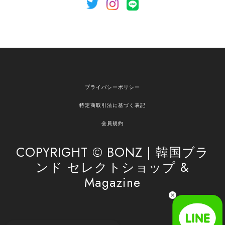
[NOTHING WRITTEN][MEN] Henleyneck organic stripe t-shirt (Stripe, M) 正規品 韓国ブランド 韓国通販 韓国代行 韓国ファッション ナッシングリトゥン 日本 店舗
2026/04/12
欲しかったものが買えて嬉しいです！ またお願いします。
嬉しいレビューをありがとうございます！ ご希望
プライバシーポリシー
の商品のお手伝いができ、喜んでいただけて大変
嬉しく思います。 これからもお客様のお買い物を
特定商取引法に基づく表記
安心してお任せいただけるよう、丁寧な対応を心
がけてまいります。 また気になる商品がございま
会員規約
したら、ぜひお気軽にご利用くださいꕤ︎︎ またのご
利用を心よりお待ちしております。
COPYRIGHT © BONZ | 韓国ブラ
ンド セレクトショップ &
Magazine
[SAN SAN GEAR] AR UTILITY JACKET RAIN CAMO 正規品 韓国ブランド 韓国通販 韓国代行 韓国ファッション sansan san san サンサンギア 日本 店舗
1
2026/04/03