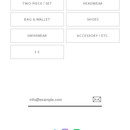
TWO-PIECE / SET
HEADWEAR
[COYSEIO] COY BUMBLE SNEAKERS BROWN 正規品 韓国ブランド 韓国通販 韓国代行 韓国ファッション コイセイオ 日本 店舗
BAG & WALLET
SHOES
250
2026/05/24
SWIMWEAR
ACCESSORY / ETC.
[TENSE DANCE] Wool stripe backpack_black 正規品 韓国ブランド 韓国通販 韓国代行 韓国ファッション 日本 テンスダンス
1-1
2026/04/14
孫ちゃん喜んでました。。 良かったです。
嬉しいレビューをありがとうございます！ これか
らも安心してご利用いただけるよう、丁寧な対応
登
を心がけてまいります。 またお探しの商品がござ
録
いましたら、ぜひお気軽にご利用くださいꕤ︎︎ また
のご利用を心よりお待ちしております。