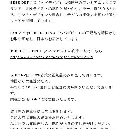
BEBE DE PINO（ベベデピノ）は韓国発のプレミアムキッズブ
ランド。北欧テイストの感性と鮮やかなカラー、遊び心あふれ
るオリジナルデザインを融合し、子どもの想像力を育む快適な
ウェアを展開しています。
BONZではBEBE DE PINO（ベベデピノ）の正規品を韓国から
お取り寄せし、日本へお届けしています。
▶ BEBE DE PINO（ベベデピノ）の商品一覧はこちら
https://www.bonz7.com/categories/6212239
★ BONZは100%公式の正規品のみを扱っております。
韓国からの発送のため、
平均して10日〜2週間ほど配送にお時間をいただいておりま
す。
関税は当店BONZにて負担いたします。
買付先の在庫状況は常に変動します。
ご購入前に在庫の確認をお勧めいたします。
品切れでも在庫復活の可能性があるのでお声がけください。