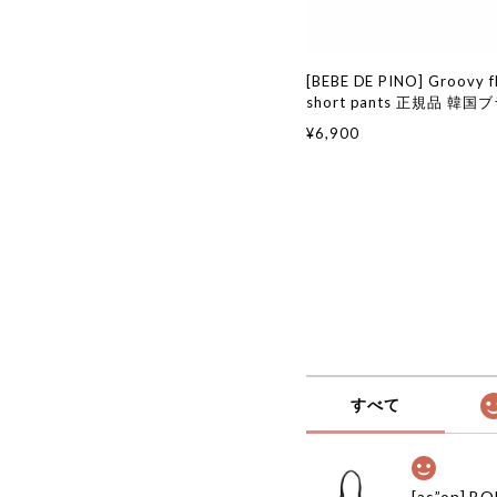
[BEBE DE PINO] Groovy fl
short pants 正規品 韓
ファッション 韓国代行 韓
¥6,900
ピノ bebedepino 日本 
服
すべて