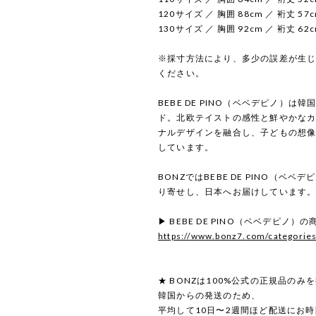
120サイズ ／ 胸囲 88cm ／ 裄丈 57c
130サイズ ／ 胸囲 92cm ／ 裄丈 62c
※採寸方法により、多少の誤差が生
ください。
BEBE DE PINO（ベベデピノ）
ド。北欧テイストの感性と鮮やかな
ナルデザインを融合し、子どもの想
しています。
BONZではBEBE DE PINO（ベ
り寄せし、日本へお届けしています
▶ BEBE DE PINO（ベベデピノ）
https://www.bonz7.com/categorie
★ BONZは100%公式の正規品のみ
韓国からの発送のため、
平均して10日〜2週間ほど配送にお