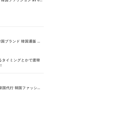
[COOR][WOMEN] Faux Suede Three-Button Blazer (Dark Brown) 正規品 韓国ブランド 韓国通販 韓国代行 韓国ファッション クール クーア クアー 日本 店舗
るタイミングとかで渡韓
！
[COYSEIO] COY BUMBLE SNEAKERS GREY 正規品 韓国ブランド 韓国通販 韓国代行 韓国ファッション コイセイオ 日本 店舗