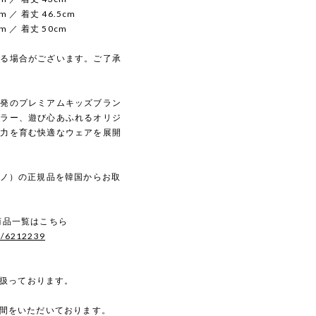
m ／ 着丈 46.5cm
m ／ 着丈 50cm
じる場合がございます。ご了承
は韓国発のプレミアムキッズブラン
カラー、遊び心あふれるオリジ
像力を育む快適なウェアを展開
ベデピノ）の正規品を韓国からお取
。
の商品一覧はこちら
s/6212239
を扱っております。
時間をいただいております。