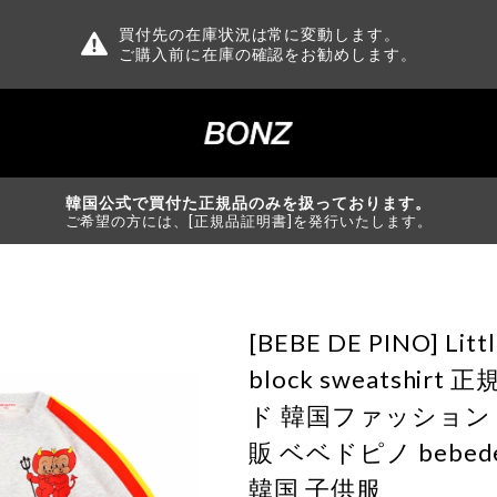
買付先の在庫状況は常に変動します。
ご購入前に在庫の確認をお勧めします。
韓国公式で買付た正規品のみを扱っております。
ご希望の方には、[正規品証明書]を発行いたします。
[BEBE DE PINO] Litt
block sweatshir
ド 韓国ファッション
販 ベベドピノ bebede
韓国 子供服