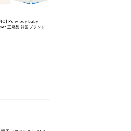
INO] Pony boy baby
ar set 正規品 韓国ブランド
ョン 韓国代行 韓国通販 ベ
edepino 日本 店舗 韓国
[as”on] BONITA MINI BAG / BLACK 正規品 韓国ブランド 韓国通販 韓国代行 韓国ファッション as on ason エズオン アズオン