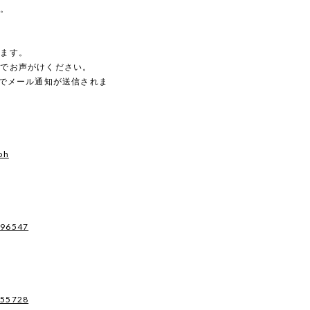
す。
。
します。
のでお声がけください。
動でメール通知が送信されま
oh
496547
955728