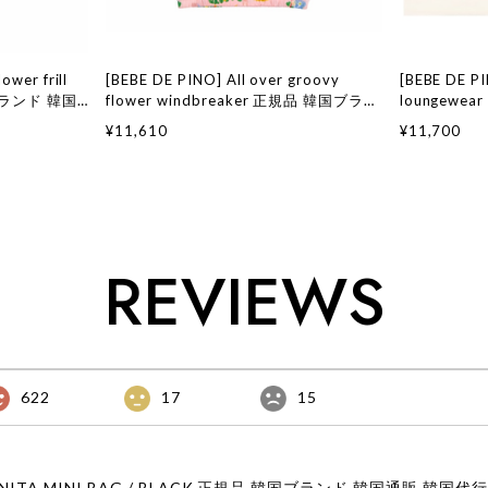
ower frill
[BEBE DE PINO] All over groovy
[BEBE DE P
国ブランド 韓国
flower windbreaker 正規品 韓国ブラン
loungewe
国通販 ベベド
ド 韓国ファッション 韓国代行 韓国通販
韓国ファッシ
¥11,610
¥11,700
店舗 韓国 子供
ベベドピノ bebedepino 日本 店舗 韓国
ベドピノ beb
子供服
子供服
REVIEWS
622
17
15