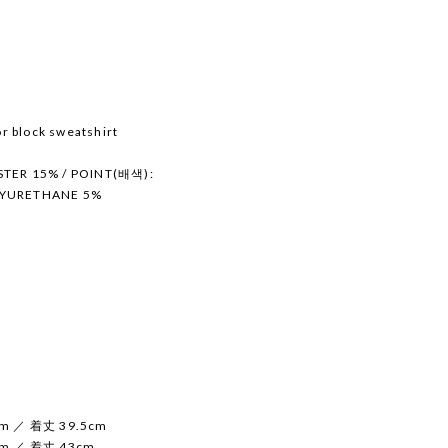
r block sweatshirt
TER 15% / POINT(배색):
LYURETHANE 5%
m ／ 着丈 39.5cm
m ／ 着丈 43cm