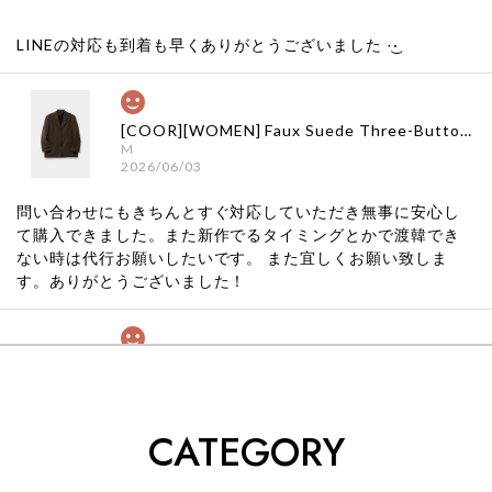
LINEの対応も到着も早くありがとうございました‪ ·͜·
[COOR][WOMEN] Faux Suede Three-Button Blazer (Dark Brown) 正規品 韓国ブランド 韓国通販 韓国代行 韓国ファッション クール クーア クアー 日本 店舗
M
2026/06/03
問い合わせにもきちんとすぐ対応していただき無事に安心し
て購入できました。また新作でるタイミングとかで渡韓でき
ない時は代行お願いしたいです。 また宜しくお願い致しま
す。ありがとうございました！
[COYSEIO] COY BUMBLE SNEAKERS GREY 正規品 韓国ブランド 韓国通販 韓国代行 韓国ファッション コイセイオ 日本 店舗
260
2026/05/24
CATEGORY
くっそかわいいし、ショップの問い合わせも返事がはやくて
安心でした!!