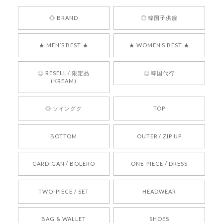
嬉しいレビューをありがとうございます！ 商品を
◎ BRAND
◎ 韓国子供服
気に入っていただけたようで、大変嬉しく思いま
す！ また、お問い合わせ対応についても温かいお
★ MEN’S BEST ★
★ WOMEN’S BEST ★
言葉をいただきありがとうございます。安心して
お買い物いただけたとのこと、何より嬉しいで
す。 これからも迅速かつ丁寧な対応を心がけ、安
◎ RESELL / 限定品
◎ 韓国代行
心してご利用いただけるショップを目指してまい
(KREAM)
ります。 また気になる商品がございましたら、ぜ
ひお気軽にご利用くださいꕤ︎︎ またのご利用を心よ
◎ ソイングク
TOP
りお待ちしております。
BOTTOM
OUTER / ZIP UP
[REQUEST] BONZ PRESENTS 26041731 (rq) bz26041731 韓国代行 韓国ブランド 正規品
CARDIGAN / BOLERO
ONE-PIECE / DRESS
2026/05/24
TWO-PIECE / SET
HEADWEAR
[COYSEIO] COY BUMBLE SNEAKERS BROWN 正規品 韓国ブランド 韓国通販 韓国代行 韓国ファッション コイセイオ 日本 店舗
BAG & WALLET
SHOES
250