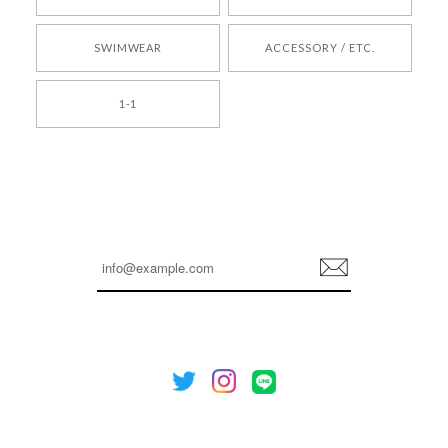
2026/05/24
SWIMWEAR
ACCESSORY / ETC.
[TENSE DANCE] Wool stripe backpack_black 正規品 韓国ブランド 韓国通販 韓国代行 韓国ファッション 日本 テンスダンス
1-1
2026/04/14
孫ちゃん喜んでました。。 良かったです。
嬉しいレビューをありがとうございます！ これか
らも安心してご利用いただけるよう、丁寧な対応
登
を心がけてまいります。 またお探しの商品がござ
録
いましたら、ぜひお気軽にご利用くださいꕤ︎︎ また
のご利用を心よりお待ちしております。
[NOTHING WRITTEN][MEN] Henleyneck organic stripe t-shirt (Stripe, M) 正規品 韓国ブランド 韓国通販 韓国代行 韓国ファッション ナッシングリトゥン 日本 店舗
2026/04/12