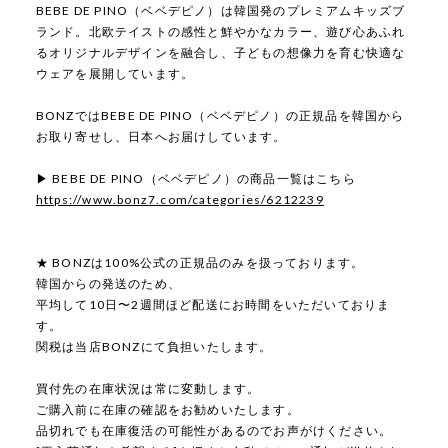
BEBE DE PINO（ベベデピノ）は韓国発のプレミアムキッズブ
ランド。北欧テイストの感性と鮮やかなカラー、遊び心あふれ
るオリジナルデザインを融合し、子どもの想像力を育む快適な
ウェアを展開しています。
BONZではBEBE DE PINO（ベベデピノ）の正規品を韓国から
お取り寄せし、日本へお届けしています。
▶ BEBE DE PINO（ベベデピノ）の商品一覧はこちら
https://www.bonz7.com/categories/6212239
★ BONZは100%公式の正規品のみを扱っております。
韓国からの発送のため、
平均して10日〜2週間ほど配送にお時間をいただいておりま
す。
関税は当店BONZにて負担いたします。
買付先の在庫状況は常に変動します。
ご購入前に在庫の確認をお勧めいたします。
品切れでも在庫復活の可能性があるのでお声がけください。