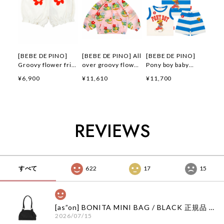
[BEBE DE PINO]
[BEBE DE PINO] All
[BEBE DE PINO]
Groovy flower frill
over groovy flower
Pony boy baby
short pants 正規品
windbreaker 正規品
loungewear set 正
¥6,900
¥11,610
¥11,700
韓国ブランド 韓国フ
韓国ブランド 韓国フ
規品 韓国ブランド
ァッション 韓国代行
ァッション 韓国代行
韓国ファッション 韓
韓国通販 ベベドピノ
韓国通販 ベベドピノ
国代行 韓国通販 ベ
bebedepino 日本 店
bebedepino 日本 店
ベドピノ
舗 韓国 子供服
舗 韓国 子供服
bebedepino 日本 店
REVIEWS
舗 韓国 子供服
すべて
622
17
15
[as”on] BONITA MINI BAG / BLACK 正規品 韓国ブランド 韓国通販 韓国代行 韓国ファッション as on ason エズオン アズオン
2026/07/15