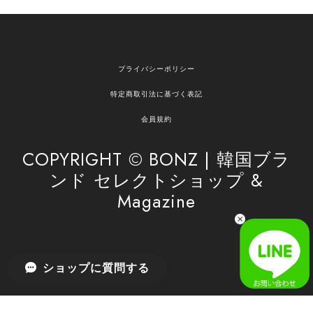
欲しかったものが買えて嬉しいです！ またお願いします。
嬉しいレビューをありがとうございます！ ご希望
プライバシーポリシー
の商品のお手伝いができ、喜んでいただけて大変
嬉しく思います。 これからもお客様のお買い物を
特定商取引法に基づく表記
安心してお任せいただけるよう、丁寧な対応を心
がけてまいります。 また気になる商品がございま
会員規約
したら、ぜひお気軽にご利用くださいꕤ︎︎ またのご
利用を心よりお待ちしております。
COPYRIGHT © BONZ | 韓国ブラ
ンド セレクトショップ &
Magazine
[SAN SAN GEAR] AR UTILITY JACKET RAIN CAMO 正規品 韓国ブランド 韓国通販 韓国代行 韓国ファッション sansan san san サンサンギア 日本 店舗
1
2026/04/03
無事届きました！ LINEでの問い合わせも対応が早く優しくて
ショップに質問する
とてもよかったです！