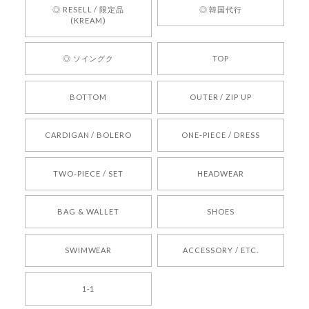
す。 これからも迅速かつ丁寧な対応を心がけ、安
◎ RESELL / 限定品
◎ 韓国代行
心してご利用いただけるショップを目指してまい
(KREAM)
ります。 また気になる商品がございましたら、ぜ
ひお気軽にご利用くださいꕤ︎︎ またのご利用を心よ
◎ ソイングク
TOP
りお待ちしております。
BOTTOM
OUTER / ZIP UP
[REQUEST] BONZ PRESENTS 26041731 (rq) bz26041731 韓国代行 韓国ブランド 正規品
CARDIGAN / BOLERO
ONE-PIECE / DRESS
2026/05/24
TWO-PIECE / SET
HEADWEAR
[COYSEIO] COY BUMBLE SNEAKERS BROWN 正規品 韓国ブランド 韓国通販 韓国代行 韓国ファッション コイセイオ 日本 店舗
BAG & WALLET
SHOES
250
2026/05/24
SWIMWEAR
ACCESSORY / ETC.
[TENSE DANCE] Wool stripe backpack_black 正規品 韓国ブランド 韓国通販 韓国代行 韓国ファッション 日本 テンスダンス
1-1
2026/04/14