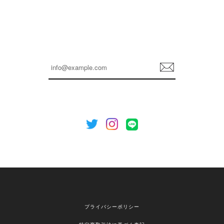
孫ちゃん喜んでました。。 良かったです。
嬉しいレビューをありがとうございます！ これか
らも安心してご利用いただけるよう、丁寧な対応
登
を心がけてまいります。 またお探しの商品がござ
録
いましたら、ぜひお気軽にご利用くださいꕤ︎︎ また
のご利用を心よりお待ちしております。
[NOTHING WRITTEN][MEN] Henleyneck organic stripe t-shirt (Stripe, M) 正規品 韓国ブランド 韓国通販 韓国代行 韓国ファッション ナッシングリトゥン 日本 店舗
2026/04/12
欲しかったものが買えて嬉しいです！ またお願いします。
嬉しいレビューをありがとうございます！ ご希望
プライバシーポリシー
の商品のお手伝いができ、喜んでいただけて大変
嬉しく思います。 これからもお客様のお買い物を