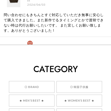
M
2026/06/03
問い合わせにもきちんとすぐ対応していただき無事に安心し
て購入できました。また新作でるタイミングとかで渡韓でき
ない時は代行お願いしたいです。 また宜しくお願い致しま
す。ありがとうございました！
[COYSEIO] COY BUMBLE SNEAKERS GREY 正規品 韓国ブランド 韓国通販 韓国代行 韓国ファッション コイセイオ 日本 店舗
260
2026/05/24
CATEGORY
くっそかわいいし、ショップの問い合わせも返事がはやくて
安心でした!!
嬉しいレビューをありがとうございます！ 商品を
◎ BRAND
◎ 韓国子供服
気に入っていただけたようで、大変嬉しく思いま
す！ また、お問い合わせ対応についても温かいお
★ MEN’S BEST ★
★ WOMEN’S BEST ★
言葉をいただきありがとうございます。安心して
お買い物いただけたとのこと、何より嬉しいで