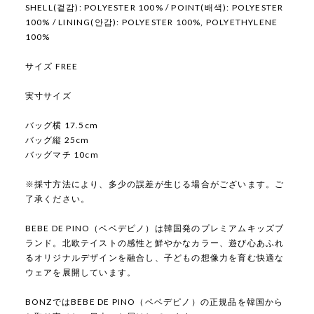
SHELL(겉감): POLYESTER 100% / POINT(배색): POLYESTER
100% / LINING(안감): POLYESTER 100%, POLYETHYLENE
100%
サイズ FREE
実寸サイズ
バッグ横 17.5cm
バッグ縦 25cm
バッグマチ 10cm
※採寸方法により、多少の誤差が生じる場合がございます。ご
了承ください。
BEBE DE PINO（ベベデピノ）は韓国発のプレミアムキッズブ
ランド。北欧テイストの感性と鮮やかなカラー、遊び心あふれ
るオリジナルデザインを融合し、子どもの想像力を育む快適な
ウェアを展開しています。
BONZではBEBE DE PINO（ベベデピノ）の正規品を韓国から