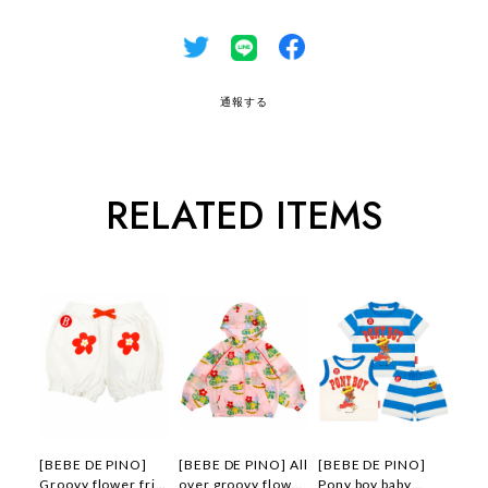
通報する
RELATED ITEMS
[BEBE DE PINO]
[BEBE DE PINO] All
[BEBE DE PINO]
Groovy flower frill
over groovy flower
Pony boy baby