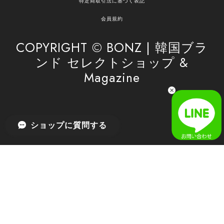
特定商取引法に基づく表記
安心してお任せいただけるよう、丁寧な対応を心
がけてまいります。 また気になる商品がございま
会員規約
したら、ぜひお気軽にご利用くださいꕤ︎︎ またのご
利用を心よりお待ちしております。
COPYRIGHT © BONZ | 韓国ブラ
ンド セレクトショップ &
Magazine
[SAN SAN GEAR] AR UTILITY JACKET RAIN CAMO 正規品 韓国ブランド 韓国通販 韓国代行 韓国ファッション sansan san san サンサンギア 日本 店舗
1
2026/04/03
無事届きました！ LINEでの問い合わせも対応が早く優しくて
ショップに質問する
とてもよかったです！
嬉しいレビューをありがとうございます！ 無事に
商品をお届けできて安心いたしました。 また、
LINEでのお問い合わせ対応についても温かいお言
葉をいただき、大変嬉しく思います！ これからも
安心してご利用いただけるよう、迅速かつ丁寧な
対応を心がけてまいります。 またお探しの商品が
ございましたら、ぜひお気軽にご相談くださいꕤ︎︎