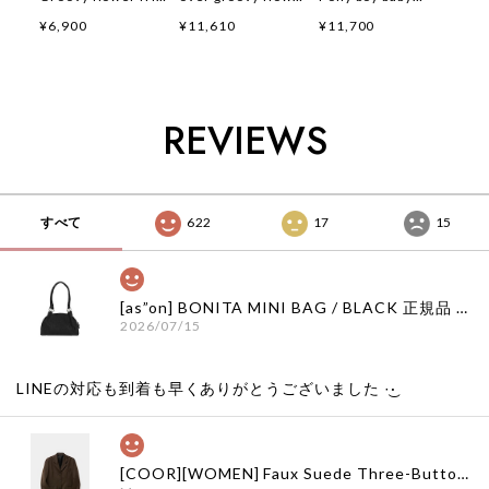
short pants 正規品
windbreaker 正規品
loungewear set 正
¥6,900
¥11,610
¥11,700
韓国ブランド 韓国フ
韓国ブランド 韓国フ
規品 韓国ブランド
ァッション 韓国代行
ァッション 韓国代行
韓国ファッション 韓
韓国通販 ベベドピノ
韓国通販 ベベドピノ
国代行 韓国通販 ベ
bebedepino 日本 店
bebedepino 日本 店
ベドピノ
舗 韓国 子供服
舗 韓国 子供服
bebedepino 日本 店
REVIEWS
舗 韓国 子供服
すべて
622
17
15
[as”on] BONITA MINI BAG / BLACK 正規品 韓国ブランド 韓国通販 韓国代行 韓国ファッション as on ason エズオン アズオン
2026/07/15
LINEの対応も到着も早くありがとうございました‪ ·͜·
[COOR][WOMEN] Faux Suede Three-Button Blazer (Dark Brown) 正規品 韓国ブランド 韓国通販 韓国代行 韓国ファッション クール クーア クアー 日本 店舗