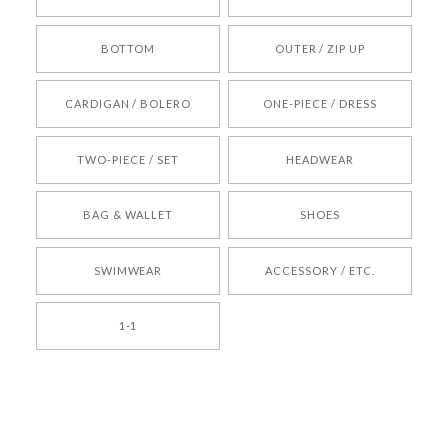
りお待ちしております。
BOTTOM
OUTER / ZIP UP
[REQUEST] BONZ PRESENTS 26041731 (rq) bz26041731 韓国代行 韓国ブランド 正規品
CARDIGAN / BOLERO
ONE-PIECE / DRESS
2026/05/24
TWO-PIECE / SET
HEADWEAR
[COYSEIO] COY BUMBLE SNEAKERS BROWN 正規品 韓国ブランド 韓国通販 韓国代行 韓国ファッション コイセイオ 日本 店舗
BAG & WALLET
SHOES
250
2026/05/24
SWIMWEAR
ACCESSORY / ETC.
[TENSE DANCE] Wool stripe backpack_black 正規品 韓国ブランド 韓国通販 韓国代行 韓国ファッション 日本 テンスダンス
1-1
2026/04/14
孫ちゃん喜んでました。。 良かったです。
嬉しいレビューをありがとうございます！ これか