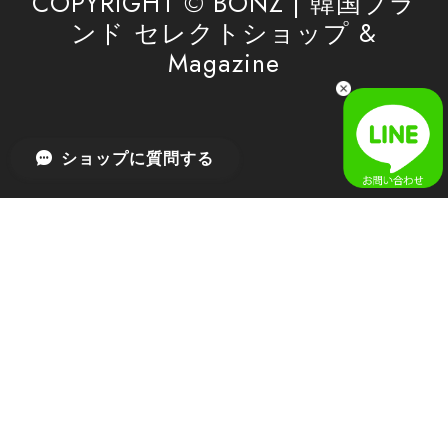
COPYRIGHT © BONZ | 韓国ブラ
ンド セレクトショップ &
Magazine
[SAN SAN GEAR] AR UTILITY JACKET RAIN CAMO 正規品 韓国ブランド 韓国通販 韓国代行 韓国ファッション sansan san san サンサンギア 日本 店舗
1
2026/04/03
無事届きました！ LINEでの問い合わせも対応が早く優しくて
ショップに質問する
とてもよかったです！
嬉しいレビューをありがとうございます！ 無事に
商品をお届けできて安心いたしました。 また、
LINEでのお問い合わせ対応についても温かいお言
葉をいただき、大変嬉しく思います！ これからも
安心してご利用いただけるよう、迅速かつ丁寧な
対応を心がけてまいります。 またお探しの商品が
ございましたら、ぜひお気軽にご相談くださいꕤ︎︎
またのご利用を心よりお待ちしております。