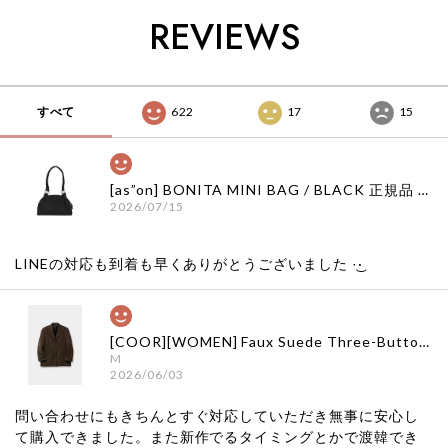
ン 韓国代行 韓国通
ョン 韓国代行 韓国
ン 韓国代行 韓国通
REVIEWS
販
通販 mischief 日本
販
店舗
すべて
622
17
15
[as”on] BONITA MINI BAG / BLACK 正規品 韓国ブランド 韓国通販 韓国代行 韓国ファッション as on ason エズオン アズオン
2026/07/15
LINEの対応も到着も早くありがとうございました‪ ·͜·
[COOR][WOMEN] Faux Suede Three-Button Blazer (Dark Brown) 正規品 韓国ブランド 韓国通販 韓国代行 韓国ファッション クール クーア クアー 日本 店舗
M
2026/06/03
問い合わせにもきちんとすぐ対応していただき無事に安心し
て購入できました。また新作でるタイミングとかで渡韓でき