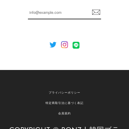
らも安心してご利用いただけるよう、丁寧な対応
登
を心がけてまいります。 またお探しの商品がござ
録
いましたら、ぜひお気軽にご利用くださいꕤ︎︎ また
のご利用を心よりお待ちしております。
[NOTHING WRITTEN][MEN] Henleyneck organic stripe t-shirt (Stripe, M) 正規品 韓国ブランド 韓国通販 韓国代行 韓国ファッション ナッシングリトゥン 日本 店舗
2026/04/12
欲しかったものが買えて嬉しいです！ またお願いします。
嬉しいレビューをありがとうございます！ ご希望
プライバシーポリシー
の商品のお手伝いができ、喜んでいただけて大変
嬉しく思います。 これからもお客様のお買い物を
特定商取引法に基づく表記
安心してお任せいただけるよう、丁寧な対応を心
がけてまいります。 また気になる商品がございま
会員規約
したら、ぜひお気軽にご利用くださいꕤ︎︎ またのご
利用を心よりお待ちしております。