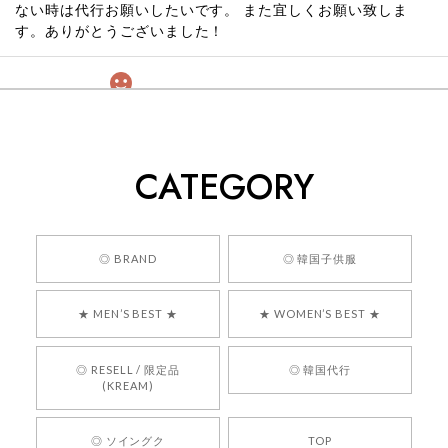
ない時は代行お願いしたいです。 また宜しくお願い致しま
す。ありがとうございました！
[COYSEIO] COY BUMBLE SNEAKERS GREY 正規品 韓国ブランド 韓国通販 韓国代行 韓国ファッション コイセイオ 日本 店舗
260
2026/05/24
CATEGORY
くっそかわいいし、ショップの問い合わせも返事がはやくて
安心でした!!
嬉しいレビューをありがとうございます！ 商品を
◎ BRAND
◎ 韓国子供服
気に入っていただけたようで、大変嬉しく思いま
す！ また、お問い合わせ対応についても温かいお
★ MEN’S BEST ★
★ WOMEN’S BEST ★
言葉をいただきありがとうございます。安心して
お買い物いただけたとのこと、何より嬉しいで
す。 これからも迅速かつ丁寧な対応を心がけ、安
◎ RESELL / 限定品
◎ 韓国代行
心してご利用いただけるショップを目指してまい
(KREAM)
ります。 また気になる商品がございましたら、ぜ
ひお気軽にご利用くださいꕤ︎︎ またのご利用を心よ
◎ ソイングク
TOP