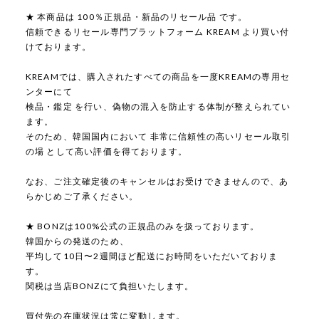
★ 本商品は 100％正規品・新品のリセール品 です。
信頼できるリセール専門プラットフォーム KREAM より買い付
けております。
KREAMでは、購入されたすべての商品を一度KREAMの専用セ
ンターにて
検品・鑑定 を行い、偽物の混入を防止する体制が整えられてい
ます。
そのため、韓国国内において 非常に信頼性の高いリセール取引
の場 として高い評価を得ております。
なお、ご注文確定後のキャンセルはお受けできませんので、あ
らかじめご了承ください。
★ BONZは100%公式の正規品のみを扱っております。
韓国からの発送のため、
平均して10日〜2週間ほど配送にお時間をいただいておりま
す。
関税は当店BONZにて負担いたします。
買付先の在庫状況は常に変動します。