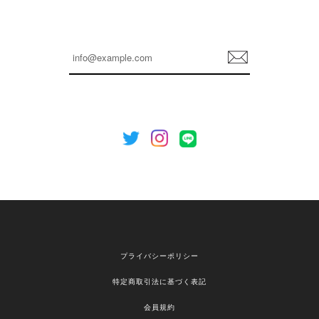
嬉しいレビューをありがとうございます！ これか
らも安心してご利用いただけるよう、丁寧な対応
登
を心がけてまいります。 またお探しの商品がござ
録
いましたら、ぜひお気軽にご利用くださいꕤ︎︎ また
のご利用を心よりお待ちしております。
[NOTHING WRITTEN][MEN] Henleyneck organic stripe t-shirt (Stripe, M) 正規品 韓国ブランド 韓国通販 韓国代行 韓国ファッション ナッシングリトゥン 日本 店舗
2026/04/12
欲しかったものが買えて嬉しいです！ またお願いします。
嬉しいレビューをありがとうございます！ ご希望
プライバシーポリシー
の商品のお手伝いができ、喜んでいただけて大変
嬉しく思います。 これからもお客様のお買い物を
特定商取引法に基づく表記
安心してお任せいただけるよう、丁寧な対応を心
がけてまいります。 また気になる商品がございま
会員規約
したら、ぜひお気軽にご利用くださいꕤ︎︎ またのご