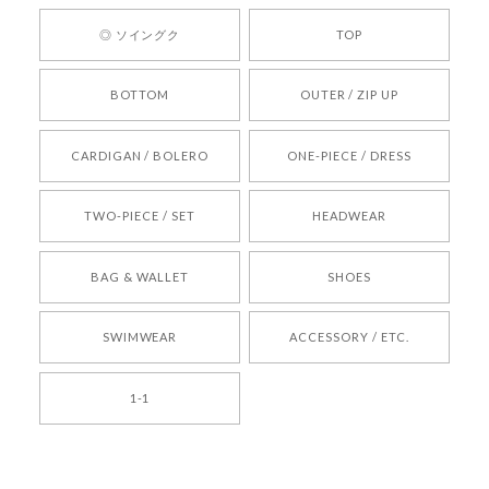
ひお気軽にご利用くださいꕤ︎︎ またのご利用を心よ
◎ ソイングク
TOP
りお待ちしております。
BOTTOM
OUTER / ZIP UP
[REQUEST] BONZ PRESENTS 26041731 (rq) bz26041731 韓国代行 韓国ブランド 正規品
CARDIGAN / BOLERO
ONE-PIECE / DRESS
2026/05/24
TWO-PIECE / SET
HEADWEAR
[COYSEIO] COY BUMBLE SNEAKERS BROWN 正規品 韓国ブランド 韓国通販 韓国代行 韓国ファッション コイセイオ 日本 店舗
BAG & WALLET
SHOES
250
2026/05/24
SWIMWEAR
ACCESSORY / ETC.
[TENSE DANCE] Wool stripe backpack_black 正規品 韓国ブランド 韓国通販 韓国代行 韓国ファッション 日本 テンスダンス
1-1
2026/04/14
孫ちゃん喜んでました。。 良かったです。