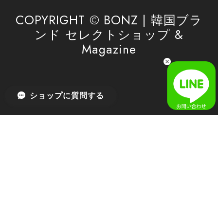
利用を心よりお待ちしております。
COPYRIGHT © BONZ | 韓国ブラ
ンド セレクトショップ &
Magazine
[SAN SAN GEAR] AR UTILITY JACKET RAIN CAMO 正規品 韓国ブランド 韓国通販 韓国代行 韓国ファッション sansan san san サンサンギア 日本 店舗
1
2026/04/03
無事届きました！ LINEでの問い合わせも対応が早く優しくて
ショップに質問する
とてもよかったです！
嬉しいレビューをありがとうございます！ 無事に
商品をお届けできて安心いたしました。 また、
LINEでのお問い合わせ対応についても温かいお言
葉をいただき、大変嬉しく思います！ これからも
安心してご利用いただけるよう、迅速かつ丁寧な
対応を心がけてまいります。 またお探しの商品が
ございましたら、ぜひお気軽にご相談くださいꕤ︎︎
またのご利用を心よりお待ちしております。