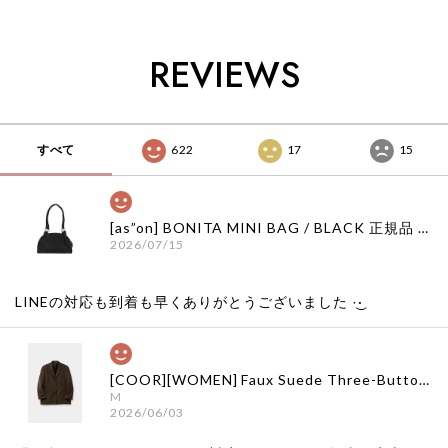
韓国通販 ベベドピノ
韓国通販 ベベドピノ
国代行 韓国通販 ベ
bebedepino 日本 店
bebedepino 日本 店
ベドピノ
舗 韓国 子供服
舗 韓国 子供服
bebedepino 日本 店
REVIEWS
舗 韓国 子供服
すべて
622
17
15
[as”on] BONITA MINI BAG / BLACK 正規品 韓国ブランド 韓国通販 韓国代行 韓国ファッション as on ason エズオン アズオン
2026/07/15
LINEの対応も到着も早くありがとうございました‪ ·͜·
[COOR][WOMEN] Faux Suede Three-Button Blazer (Dark Brown) 正規品 韓国ブランド 韓国通販 韓国代行 韓国ファッション クール クーア クアー 日本 店舗
M
2026/06/03