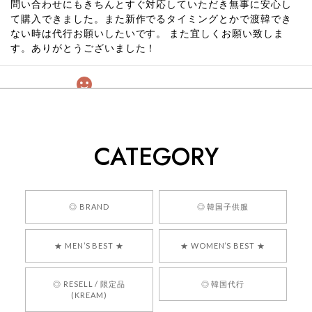
問い合わせにもきちんとすぐ対応していただき無事に安心し
て購入できました。また新作でるタイミングとかで渡韓でき
ない時は代行お願いしたいです。 また宜しくお願い致しま
す。ありがとうございました！
[COYSEIO] COY BUMBLE SNEAKERS GREY 正規品 韓国ブランド 韓国通販 韓国代行 韓国ファッション コイセイオ 日本 店舗
260
2026/05/24
CATEGORY
くっそかわいいし、ショップの問い合わせも返事がはやくて
安心でした!!
嬉しいレビューをありがとうございます！ 商品を
◎ BRAND
◎ 韓国子供服
気に入っていただけたようで、大変嬉しく思いま
す！ また、お問い合わせ対応についても温かいお
★ MEN’S BEST ★
★ WOMEN’S BEST ★
言葉をいただきありがとうございます。安心して
お買い物いただけたとのこと、何より嬉しいで
す。 これからも迅速かつ丁寧な対応を心がけ、安
◎ RESELL / 限定品
◎ 韓国代行
心してご利用いただけるショップを目指してまい
(KREAM)
ります。 また気になる商品がございましたら、ぜ