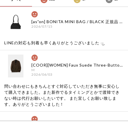
[as”on] BONITA MINI BAG / BLACK 正規品 韓国ブランド 韓国通販 韓国代行 韓国ファッション as on ason エズオン アズオン
2026/07/15
LINEの対応も到着も早くありがとうございました‪ ·͜·
[COOR][WOMEN] Faux Suede Three-Button Blazer (Dark Brown) 正規品 韓国ブランド 韓国通販 韓国代行 韓国ファッション クール クーア クアー 日本 店舗
M
2026/06/03
問い合わせにもきちんとすぐ対応していただき無事に安心し
て購入できました。また新作でるタイミングとかで渡韓でき
ない時は代行お願いしたいです。 また宜しくお願い致しま
す。ありがとうございました！
[COYSEIO] COY BUMBLE SNEAKERS GREY 正規品 韓国ブランド 韓国通販 韓国代行 韓国ファッション コイセイオ 日本 店舗