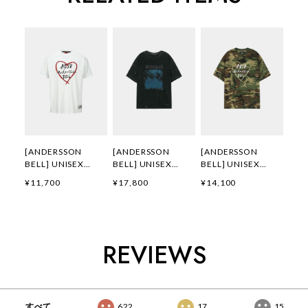
[ANDERSSON
[ANDERSSON
[ANDERSSON
BELL] UNISEX
BELL] UNISEX
BELL] UNISEX
HEART KELLY
WHALE PRINTED T-
HEART KELLY
¥11,700
¥17,800
¥14,100
LOGO T-SHIRTS
SHIRT
LOGO T-SHIRT
atb1290u(WHITE)
atb1439u(CHARCO
atb1683u(CAMOU
正規品 韓国ブランド
AL) 正規品 韓国ブラ
FLAGE) 正規品 韓国
韓国通販 韓国代行
ンド 韓国通販 韓国
ブランド 韓国通販
韓国ファッション
代行 韓国ファッショ
韓国代行 韓国ファッ
REVIEWS
ANDERSSONBELL
ン
ション
アンダーソンベル 日
ANDERSSONBELL
ANDERSSONBELL
本 店舗 adsb
アンダーソンベル 日
アンダーソンベル 日
本 店舗
本 店舗
すべて
622
17
15