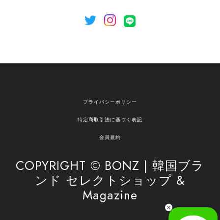
[NOTHING WRITTEN][MEN] Henleyneck organic stripe t-shirt (Stripe, M) 正規品 韓国ブランド 韓国通販 韓国代行 韓国ファッション ナッシングリトゥン 日本 店舗
2026/04/12
欲しかったものが買えて嬉しいです！ またお願いします。
嬉しいレビューをありがとうございます！ ご希望
プライバシーポリシー
の商品のお手伝いができ、喜んでいただけて大変
嬉しく思います。 これからもお客様のお買い物を
特定商取引法に基づく表記
安心してお任せいただけるよう、丁寧な対応を心
がけてまいります。 また気になる商品がございま
会員規約
したら、ぜひお気軽にご利用くださいꕤ︎︎ またのご
利用を心よりお待ちしております。
COPYRIGHT © BONZ | 韓国ブラ
ンド セレクトショップ &
Magazine
[SAN SAN GEAR] AR UTILITY JACKET RAIN CAMO 正規品 韓国ブランド 韓国通販 韓国代行 韓国ファッション sansan san san サンサンギア 日本 店舗
1
2026/04/03