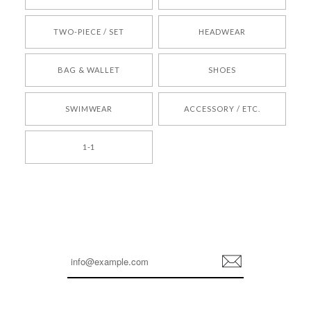
TWO-PIECE / SET
HEADWEAR
[COYSEIO] COY BUMBLE SNEAKERS BROWN 正規品 韓国ブランド 韓国通販 韓国代行 韓国ファッション コイセイオ 日本 店舗
BAG & WALLET
SHOES
250
2026/05/24
SWIMWEAR
ACCESSORY / ETC.
[TENSE DANCE] Wool stripe backpack_black 正規品 韓国ブランド 韓国通販 韓国代行 韓国ファッション 日本 テンスダンス
1-1
2026/04/14
孫ちゃん喜んでました。。 良かったです。
嬉しいレビューをありがとうございます！ これか
らも安心してご利用いただけるよう、丁寧な対応
登
を心がけてまいります。 またお探しの商品がござ
録
いましたら、ぜひお気軽にご利用くださいꕤ︎︎ また
のご利用を心よりお待ちしております。