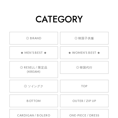
260
2026/05/24
CATEGORY
くっそかわいいし、ショップの問い合わせも返事がはやくて
安心でした!!
嬉しいレビューをありがとうございます！ 商品を
◎ BRAND
◎ 韓国子供服
気に入っていただけたようで、大変嬉しく思いま
す！ また、お問い合わせ対応についても温かいお
★ MEN’S BEST ★
★ WOMEN’S BEST ★
言葉をいただきありがとうございます。安心して
お買い物いただけたとのこと、何より嬉しいで
す。 これからも迅速かつ丁寧な対応を心がけ、安
◎ RESELL / 限定品
◎ 韓国代行
心してご利用いただけるショップを目指してまい
(KREAM)
ります。 また気になる商品がございましたら、ぜ
ひお気軽にご利用くださいꕤ︎︎ またのご利用を心よ
◎ ソイングク
TOP
りお待ちしております。
BOTTOM
OUTER / ZIP UP
[REQUEST] BONZ PRESENTS 26041731 (rq) bz26041731 韓国代行 韓国ブランド 正規品
CARDIGAN / BOLERO
ONE-PIECE / DRESS
2026/05/24