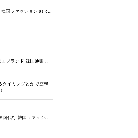
[as”on] BONITA MINI BAG / BLACK 正規品 韓国ブランド 韓国通販 韓国代行 韓国ファッション as on ason エズオン アズオン
[COOR][WOMEN] Faux Suede Three-Button Blazer (Dark Brown) 正規品 韓国ブランド 韓国通販 韓国代行 韓国ファッション クール クーア クアー 日本 店舗
るタイミングとかで渡韓
！
[COYSEIO] COY BUMBLE SNEAKERS GREY 正規品 韓国ブランド 韓国通販 韓国代行 韓国ファッション コイセイオ 日本 店舗