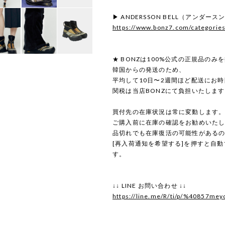
▶ ANDERSSON BELL（アンダ
https://www.bonz7.com/categorie
★ BONZは100%公式の正規品のみ
韓国からの発送のため、
平均して10日〜2週間ほど配送にお
関税は当店BONZにて負担いたしま
買付先の在庫状況は常に変動します
ご購入前に在庫の確認をお勧めいた
品切れでも在庫復活の可能性がある
[再入荷通知を希望する]を押すと自
す。
↓↓ LINE お問い合わせ ↓↓
https://line.me/R/ti/p/%40857mey