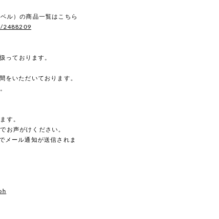
ースンベル）の商品一覧はこちら
s/2488209
を扱っております。
時間をいただいております。
す。
。
します。
のでお声がけください。
動でメール通知が送信されま
oh