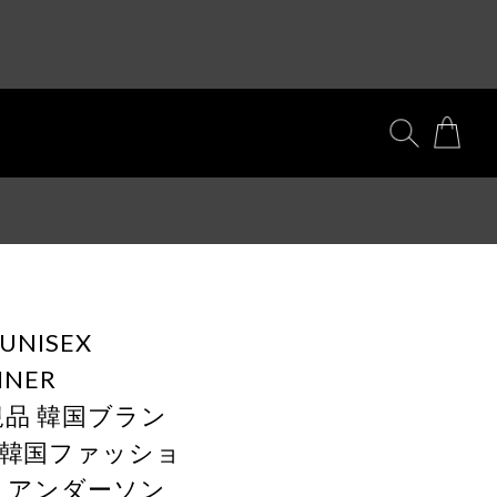
 UNISEX
INER
 正規品 韓国ブラン
行 韓国ファッショ
LL アンダーソン