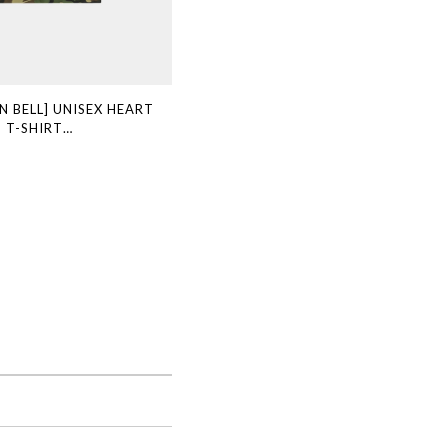
 BELL] UNISEX HEART
 T-SHIRT
(CAMOUFLAGE) 正規品 韓国
国通販 韓国代行 韓国ファッ
ERSSONBELL アンダーソン
舗