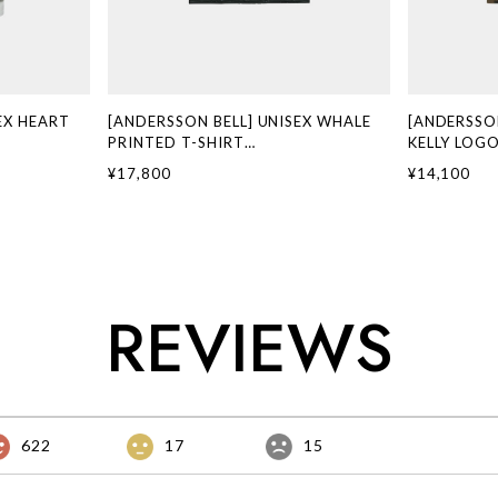
EX HEART
[ANDERSSON BELL] UNISEX WHALE
[ANDERSSON
PRINTED T-SHIRT
KELLY LOGO
規品 韓国ブラン
atb1439u(CHARCOAL) 正規品 韓国ブ
atb1683u
¥17,800
¥14,100
国ファッション
ランド 韓国通販 韓国代行 韓国ファッシ
ブランド 韓
ダーソンベル 日
ョン ANDERSSONBELL アンダーソンベ
ション AND
ル 日本 店舗
ベル 日本 店
REVIEWS
622
17
15