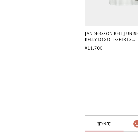
[ANDERSSON BELL] UNIS
KELLY LOGO T-SHIRTS
atb1290u(WHITE) 正
¥11,700
ド 韓国通販 韓国代行 韓
ANDERSSONBELL アン
本 店舗 adsb
すべて