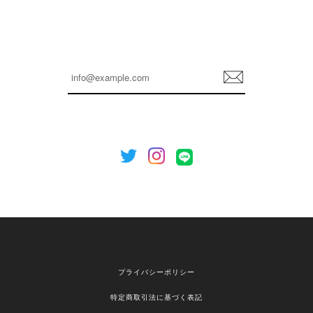
孫ちゃん喜んでました。。 良かったです。
嬉しいレビューをありがとうございます！ これか
らも安心してご利用いただけるよう、丁寧な対応
登
を心がけてまいります。 またお探しの商品がござ
録
いましたら、ぜひお気軽にご利用くださいꕤ︎︎ また
のご利用を心よりお待ちしております。
[NOTHING WRITTEN][MEN] Henleyneck organic stripe t-shirt (Stripe, M) 正規品 韓国ブランド 韓国通販 韓国代行 韓国ファッション ナッシングリトゥン 日本 店舗
2026/04/12
欲しかったものが買えて嬉しいです！ またお願いします。
嬉しいレビューをありがとうございます！ ご希望
プライバシーポリシー
の商品のお手伝いができ、喜んでいただけて大変
嬉しく思います。 これからもお客様のお買い物を
特定商取引法に基づく表記
安心してお任せいただけるよう、丁寧な対応を心