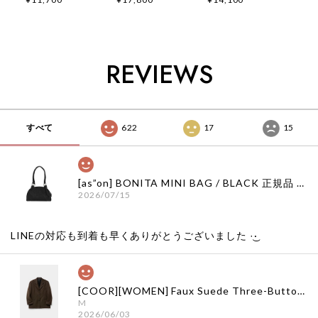
LOGO T-SHIRTS
SHIRT
LOGO T-SHIRT
atb1290u(WHITE)
atb1439u(CHARCO
atb1683u(CAMOU
正規品 韓国ブランド
AL) 正規品 韓国ブラ
FLAGE) 正規品 韓国
韓国通販 韓国代行
ンド 韓国通販 韓国
ブランド 韓国通販
韓国ファッション
代行 韓国ファッショ
韓国代行 韓国ファッ
REVIEWS
ANDERSSONBELL
ン
ション
アンダーソンベル 日
ANDERSSONBELL
ANDERSSONBELL
本 店舗 adsb
アンダーソンベル 日
アンダーソンベル 日
本 店舗
本 店舗
すべて
622
17
15
[as”on] BONITA MINI BAG / BLACK 正規品 韓国ブランド 韓国通販 韓国代行 韓国ファッション as on ason エズオン アズオン
2026/07/15
LINEの対応も到着も早くありがとうございました‪ ·͜·
[COOR][WOMEN] Faux Suede Three-Button Blazer (Dark Brown) 正規品 韓国ブランド 韓国通販 韓国代行 韓国ファッション クール クーア クアー 日本 店舗
M
2026/06/03