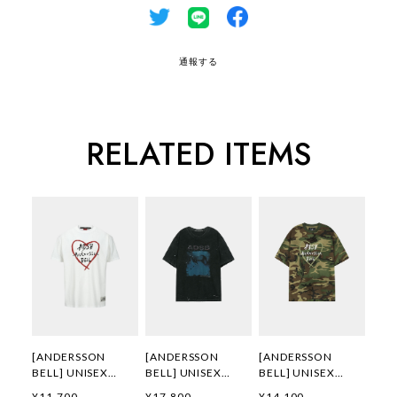
通報する
RELATED ITEMS
[ANDERSSON
[ANDERSSON
[ANDERSSON
BELL] UNISEX
BELL] UNISEX
BELL] UNISEX
HEART KELLY
WHALE PRINTED T-
HEART KELLY
¥11,700
¥17,800
¥14,100