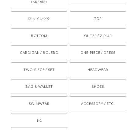
心してご利用いただけるショップを目指してまい
(KREAM)
ります。 また気になる商品がございましたら、ぜ
ひお気軽にご利用くださいꕤ︎︎ またのご利用を心よ
◎ ソイングク
TOP
りお待ちしております。
BOTTOM
OUTER / ZIP UP
[REQUEST] BONZ PRESENTS 26041731 (rq) bz26041731 韓国代行 韓国ブランド 正規品
CARDIGAN / BOLERO
ONE-PIECE / DRESS
2026/05/24
TWO-PIECE / SET
HEADWEAR
[COYSEIO] COY BUMBLE SNEAKERS BROWN 正規品 韓国ブランド 韓国通販 韓国代行 韓国ファッション コイセイオ 日本 店舗
BAG & WALLET
SHOES
250
2026/05/24
SWIMWEAR
ACCESSORY / ETC.
[TENSE DANCE] Wool stripe backpack_black 正規品 韓国ブランド 韓国通販 韓国代行 韓国ファッション 日本 テンスダンス
1-1
2026/04/14