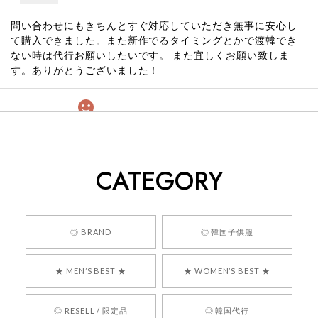
問い合わせにもきちんとすぐ対応していただき無事に安心し
て購入できました。また新作でるタイミングとかで渡韓でき
ない時は代行お願いしたいです。 また宜しくお願い致しま
す。ありがとうございました！
[COYSEIO] COY BUMBLE SNEAKERS GREY 正規品 韓国ブランド 韓国通販 韓国代行 韓国ファッション コイセイオ 日本 店舗
260
2026/05/24
CATEGORY
くっそかわいいし、ショップの問い合わせも返事がはやくて
安心でした!!
嬉しいレビューをありがとうございます！ 商品を
◎ BRAND
◎ 韓国子供服
気に入っていただけたようで、大変嬉しく思いま
す！ また、お問い合わせ対応についても温かいお
★ MEN’S BEST ★
★ WOMEN’S BEST ★
言葉をいただきありがとうございます。安心して
お買い物いただけたとのこと、何より嬉しいで
す。 これからも迅速かつ丁寧な対応を心がけ、安
◎ RESELL / 限定品
◎ 韓国代行