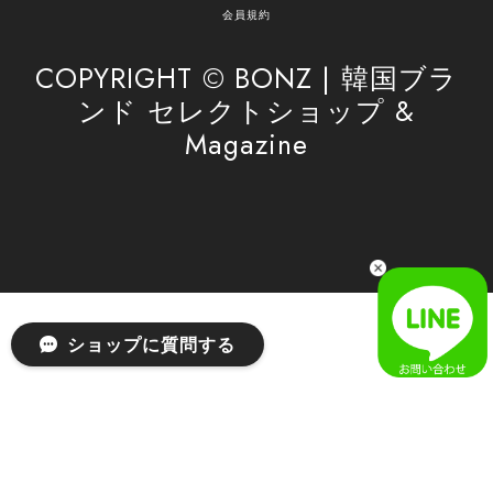
がけてまいります。 また気になる商品がございま
会員規約
したら、ぜひお気軽にご利用くださいꕤ︎︎ またのご
利用を心よりお待ちしております。
COPYRIGHT © BONZ | 韓国ブラ
ンド セレクトショップ &
Magazine
[SAN SAN GEAR] AR UTILITY JACKET RAIN CAMO 正規品 韓国ブランド 韓国通販 韓国代行 韓国ファッション sansan san san サンサンギア 日本 店舗
1
2026/04/03
無事届きました！ LINEでの問い合わせも対応が早く優しくて
とてもよかったです！
嬉しいレビューをありがとうございます！ 無事に
ショップに質問する
商品をお届けできて安心いたしました。 また、
LINEでのお問い合わせ対応についても温かいお言
葉をいただき、大変嬉しく思います！ これからも
安心してご利用いただけるよう、迅速かつ丁寧な
対応を心がけてまいります。 またお探しの商品が
ございましたら、ぜひお気軽にご相談くださいꕤ︎︎
またのご利用を心よりお待ちしております。