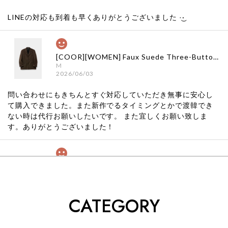
LINEの対応も到着も早くありがとうございました‪ ·͜·
[COOR][WOMEN] Faux Suede Three-Button Blazer (Dark Brown) 正規品 韓国ブランド 韓国通販 韓国代行 韓国ファッション クール クーア クアー 日本 店舗
M
2026/06/03
問い合わせにもきちんとすぐ対応していただき無事に安心し
て購入できました。また新作でるタイミングとかで渡韓でき
ない時は代行お願いしたいです。 また宜しくお願い致しま
す。ありがとうございました！
[COYSEIO] COY BUMBLE SNEAKERS GREY 正規品 韓国ブランド 韓国通販 韓国代行 韓国ファッション コイセイオ 日本 店舗
260
2026/05/24
CATEGORY
くっそかわいいし、ショップの問い合わせも返事がはやくて
安心でした!!