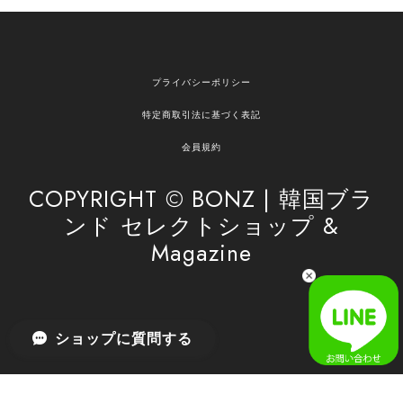
欲しかったものが買えて嬉しいです！ またお願いします。
嬉しいレビューをありがとうございます！ ご希望
プライバシーポリシー
の商品のお手伝いができ、喜んでいただけて大変
嬉しく思います。 これからもお客様のお買い物を
特定商取引法に基づく表記
安心してお任せいただけるよう、丁寧な対応を心
がけてまいります。 また気になる商品がございま
会員規約
したら、ぜひお気軽にご利用くださいꕤ︎︎ またのご
利用を心よりお待ちしております。
COPYRIGHT © BONZ | 韓国ブラ
ンド セレクトショップ &
Magazine
[SAN SAN GEAR] AR UTILITY JACKET RAIN CAMO 正規品 韓国ブランド 韓国通販 韓国代行 韓国ファッション sansan san san サンサンギア 日本 店舗
1
2026/04/03
無事届きました！ LINEでの問い合わせも対応が早く優しくて
ショップに質問する
とてもよかったです！
嬉しいレビューをありがとうございます！ 無事に