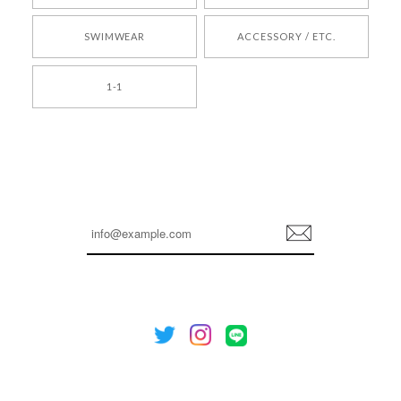
2026/05/24
SWIMWEAR
ACCESSORY / ETC.
[TENSE DANCE] Wool stripe backpack_black 正規品 韓国ブランド 韓国通販 韓国代行 韓国ファッション 日本 テンスダンス
1-1
2026/04/14
孫ちゃん喜んでました。。 良かったです。
嬉しいレビューをありがとうございます！ これか
らも安心してご利用いただけるよう、丁寧な対応
登
を心がけてまいります。 またお探しの商品がござ
録
いましたら、ぜひお気軽にご利用くださいꕤ︎︎ また
のご利用を心よりお待ちしております。
[NOTHING WRITTEN][MEN] Henleyneck organic stripe t-shirt (Stripe, M) 正規品 韓国ブランド 韓国通販 韓国代行 韓国ファッション ナッシングリトゥン 日本 店舗
2026/04/12