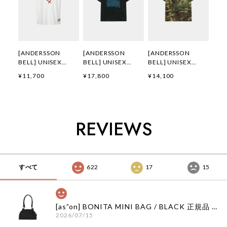
[ANDERSSON
[ANDERSSON
[ANDERSSON
BELL] UNISEX
BELL] UNISEX
BELL] UNISEX
HEART KELLY
WHALE PRINTED T-
HEART KELLY
¥11,700
¥17,800
¥14,100
LOGO T-SHIRTS
SHIRT
LOGO T-SHIRT
atb1290u(WHITE)
atb1439u(CHARCO
atb1683u(CAMOU
正規品 韓国ブランド
AL) 正規品 韓国ブラ
FLAGE) 正規品 韓国
韓国通販 韓国代行
ンド 韓国通販 韓国
ブランド 韓国通販
韓国ファッション
代行 韓国ファッショ
韓国代行 韓国ファッ
REVIEWS
ANDERSSONBELL
ン
ション
アンダーソンベル 日
ANDERSSONBELL
ANDERSSONBELL
本 店舗 adsb
アンダーソンベル 日
アンダーソンベル 日
本 店舗
本 店舗
すべて
622
17
15
[as”on] BONITA MINI BAG / BLACK 正規品 韓国ブランド 韓国通販 韓国代行 韓国ファッション as on ason エズオン アズオン
2026/07/15