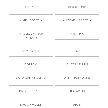
嬉しいレビューをありがとうございます！ 商品を
◎ BRAND
◎ 韓国子供服
気に入っていただけたようで、大変嬉しく思いま
す！ また、お問い合わせ対応についても温かいお
★ MEN’S BEST ★
★ WOMEN’S BEST ★
言葉をいただきありがとうございます。安心して
お買い物いただけたとのこと、何より嬉しいで
す。 これからも迅速かつ丁寧な対応を心がけ、安
◎ RESELL / 限定品
◎ 韓国代行
心してご利用いただけるショップを目指してまい
(KREAM)
ります。 また気になる商品がございましたら、ぜ
ひお気軽にご利用くださいꕤ︎︎ またのご利用を心よ
◎ ソイングク
TOP
りお待ちしております。
BOTTOM
OUTER / ZIP UP
[REQUEST] BONZ PRESENTS 26041731 (rq) bz26041731 韓国代行 韓国ブランド 正規品
CARDIGAN / BOLERO
ONE-PIECE / DRESS
2026/05/24
TWO-PIECE / SET
HEADWEAR
[COYSEIO] COY BUMBLE SNEAKERS BROWN 正規品 韓国ブランド 韓国通販 韓国代行 韓国ファッション コイセイオ 日本 店舗
BAG & WALLET
SHOES
250