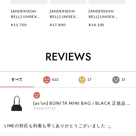
[ANDERSSON
[ANDERSSON
[ANDERSSON
BELL] UNISEX
BELL] UNISEX
BELL] UNISEX
HEART KELLY
WHALE PRINTED T-
HEART KELLY
¥11,700
¥17,800
¥14,100
LOGO T-SHIRTS
SHIRT
LOGO T-SHIRT
atb1290u(WHITE)
atb1439u(CHARCO
atb1683u(CAMOU
正規品 韓国ブランド
AL) 正規品 韓国ブラ
FLAGE) 正規品 韓国
韓国通販 韓国代行
ンド 韓国通販 韓国
ブランド 韓国通販
韓国ファッション
代行 韓国ファッショ
韓国代行 韓国ファッ
REVIEWS
ANDERSSONBELL
ン
ション
アンダーソンベル 日
ANDERSSONBELL
ANDERSSONBELL
本 店舗 adsb
アンダーソンベル 日
アンダーソンベル 日
本 店舗
本 店舗
すべて
622
17
15
[as”on] BONITA MINI BAG / BLACK 正規品 韓国ブランド 韓国通販 韓国代行 韓国ファッション as on ason エズオン アズオン
2026/07/15
LINEの対応も到着も早くありがとうございました‪ ·͜·