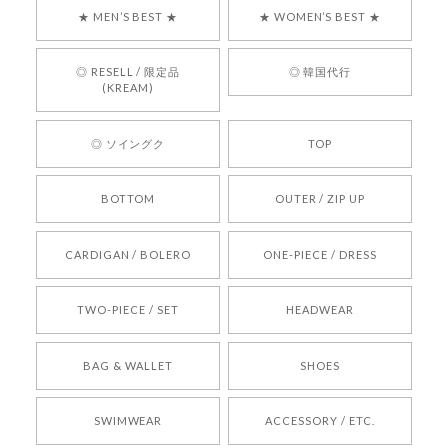
す！ また、お問い合わせ対応についても温かいお
★ MEN’S BEST ★
★ WOMEN’S BEST ★
言葉をいただきありがとうございます。安心して
お買い物いただけたとのこと、何より嬉しいで
す。 これからも迅速かつ丁寧な対応を心がけ、安
◎ RESELL / 限定品
◎ 韓国代行
心してご利用いただけるショップを目指してまい
(KREAM)
ります。 また気になる商品がございましたら、ぜ
ひお気軽にご利用くださいꕤ︎︎ またのご利用を心よ
◎ ソイングク
TOP
りお待ちしております。
BOTTOM
OUTER / ZIP UP
[REQUEST] BONZ PRESENTS 26041731 (rq) bz26041731 韓国代行 韓国ブランド 正規品
CARDIGAN / BOLERO
ONE-PIECE / DRESS
2026/05/24
TWO-PIECE / SET
HEADWEAR
[COYSEIO] COY BUMBLE SNEAKERS BROWN 正規品 韓国ブランド 韓国通販 韓国代行 韓国ファッション コイセイオ 日本 店舗
BAG & WALLET
SHOES
250
2026/05/24
SWIMWEAR
ACCESSORY / ETC.