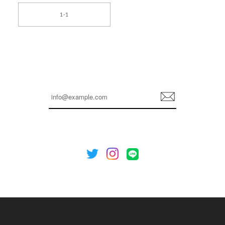
[TENSE DANCE] Wool stripe backpack_black 正規品 韓国ブランド 韓国通販 韓国代行 韓国ファッション 日本 テンスダンス
1-1
2026/04/14
孫ちゃん喜んでました。。 良かったです。
嬉しいレビューをありがとうございます！ これか
らも安心してご利用いただけるよう、丁寧な対応
登
を心がけてまいります。 またお探しの商品がござ
録
いましたら、ぜひお気軽にご利用くださいꕤ︎︎ また
のご利用を心よりお待ちしております。
[NOTHING WRITTEN][MEN] Henleyneck organic stripe t-shirt (Stripe, M) 正規品 韓国ブランド 韓国通販 韓国代行 韓国ファッション ナッシングリトゥン 日本 店舗
2026/04/12
欲しかったものが買えて嬉しいです！ またお願いします。