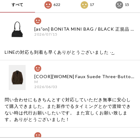
すべて
622
17
15
[as”on] BONITA MINI BAG / BLACK 正規品 韓国ブランド 韓国通販 韓国代行 韓国ファッション as on ason エズオン アズオン
2026/07/15
LINEの対応も到着も早くありがとうございました‪ ·͜·
[COOR][WOMEN] Faux Suede Three-Button Blazer (Dark Brown) 正規品 韓国ブランド 韓国通販 韓国代行 韓国ファッション クール クーア クアー 日本 店舗
M
2026/06/03
問い合わせにもきちんとすぐ対応していただき無事に安心し
て購入できました。また新作でるタイミングとかで渡韓でき
ない時は代行お願いしたいです。 また宜しくお願い致しま
す。ありがとうございました！