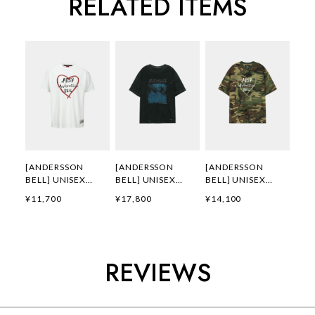
RELATED ITEMS
[ANDERSSON
[ANDERSSON
[ANDERSSON
BELL] UNISEX
BELL] UNISEX
BELL] UNISEX
HEART KELLY
WHALE PRINTED T-
HEART KELLY
¥11,700
¥17,800
¥14,100
LOGO T-SHIRTS
SHIRT
LOGO T-SHIRT
atb1290u(WHITE)
atb1439u(CHARCO
atb1683u(CAMOU
正規品 韓国ブランド
AL) 正規品 韓国ブラ
FLAGE) 正規品 韓国
韓国通販 韓国代行
ンド 韓国通販 韓国
ブランド 韓国通販
韓国ファッション
代行 韓国ファッショ
韓国代行 韓国ファッ
REVIEWS
ANDERSSONBELL
ン
ション
アンダーソンベル 日
ANDERSSONBELL
ANDERSSONBELL
本 店舗 adsb
アンダーソンベル 日
アンダーソンベル 日
本 店舗
本 店舗