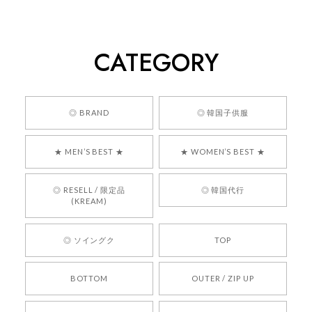
[COYSEIO] COY BUMBLE SNEAKERS GREY 正規品 韓国ブランド 韓国通販 韓国代行 韓国ファッション コイセイオ 日本 店舗
260
2026/05/24
CATEGORY
くっそかわいいし、ショップの問い合わせも返事がはやくて
安心でした!!
嬉しいレビューをありがとうございます！ 商品を
◎ BRAND
◎ 韓国子供服
気に入っていただけたようで、大変嬉しく思いま
す！ また、お問い合わせ対応についても温かいお
★ MEN’S BEST ★
★ WOMEN’S BEST ★
言葉をいただきありがとうございます。安心して
お買い物いただけたとのこと、何より嬉しいで
す。 これからも迅速かつ丁寧な対応を心がけ、安
◎ RESELL / 限定品
◎ 韓国代行
心してご利用いただけるショップを目指してまい
(KREAM)
ります。 また気になる商品がございましたら、ぜ
ひお気軽にご利用くださいꕤ︎︎ またのご利用を心よ
◎ ソイングク
TOP
りお待ちしております。
BOTTOM
OUTER / ZIP UP
[REQUEST] BONZ PRESENTS 26041731 (rq) bz26041731 韓国代行 韓国ブランド 正規品