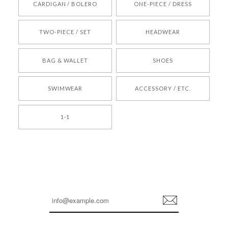
CARDIGAN / BOLERO
ONE-PIECE / DRESS
2026/05/24
TWO-PIECE / SET
HEADWEAR
[COYSEIO] COY BUMBLE SNEAKERS BROWN 正規品 韓国ブランド 韓国通販 韓国代行 韓国ファッション コイセイオ 日本 店舗
BAG & WALLET
SHOES
250
2026/05/24
SWIMWEAR
ACCESSORY / ETC.
[TENSE DANCE] Wool stripe backpack_black 正規品 韓国ブランド 韓国通販 韓国代行 韓国ファッション 日本 テンスダンス
1-1
2026/04/14
孫ちゃん喜んでました。。 良かったです。
嬉しいレビューをありがとうございます！ これか
らも安心してご利用いただけるよう、丁寧な対応
登
を心がけてまいります。 またお探しの商品がござ
録
いましたら、ぜひお気軽にご利用くださいꕤ︎︎ また
のご利用を心よりお待ちしております。