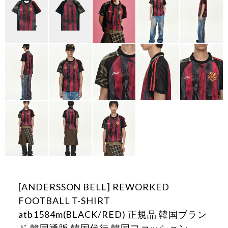
[ANDERSSON BELL] REWORKED
FOOTBALL T-SHIRT
atb1584m(BLACK/RED) 正規品 韓国ブラン