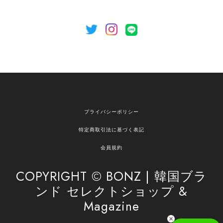
[NOTHING WRITTEN][MEN] Henleyneck organic stripe t-shirt (Stripe, M) 正規品 韓国ブランド 韓国通販 韓国代行 韓国ファッション ナッシングリトゥン 日本 店舗
2026/04/12
欲しかったものが買えて嬉しいです！ またお願いします。
嬉しいレビューをありがとうございます！ ご希望
プライバシーポリシー
の商品のお手伝いができ、喜んでいただけて大変
嬉しく思います。 これからもお客様のお買い物を
特定商取引法に基づく表記
安心してお任せいただけるよう、丁寧な対応を心
がけてまいります。 また気になる商品がございま
会員規約
したら、ぜひお気軽にご利用くださいꕤ︎︎ またのご
利用を心よりお待ちしております。
COPYRIGHT © BONZ | 韓国ブラ
ンド セレクトショップ &
Magazine
[SAN SAN GEAR] AR UTILITY JACKET RAIN CAMO 正規品 韓国ブランド 韓国通販 韓国代行 韓国ファッション sansan san san サンサンギア 日本 店舗
1