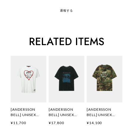
通報する
RELATED ITEMS
[ANDERSSON
[ANDERSSON
[ANDERSSON
BELL] UNISEX
BELL] UNISEX
BELL] UNISEX
HEART KELLY
WHALE PRINTED T-
HEART KELLY
¥11,700
¥17,800
¥14,100
LOGO T-SHIRTS
SHIRT
LOGO T-SHIRT
atb1290u(WHITE)
atb1439u(CHARCO
atb1683u(CAMOU