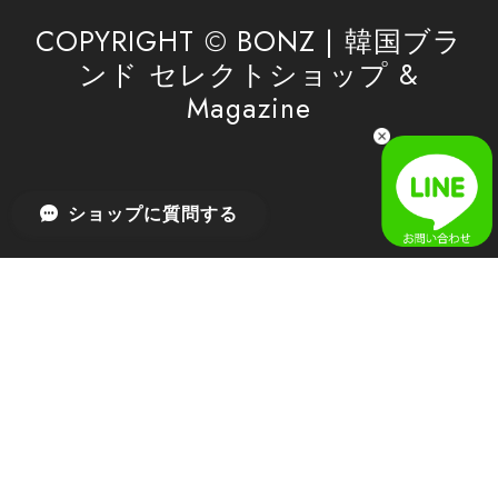
利用を心よりお待ちしております。
COPYRIGHT © BONZ | 韓国ブラ
ンド セレクトショップ &
Magazine
[SAN SAN GEAR] AR UTILITY JACKET RAIN CAMO 正規品 韓国ブランド 韓国通販 韓国代行 韓国ファッション sansan san san サンサンギア 日本 店舗
1
2026/04/03
無事届きました！ LINEでの問い合わせも対応が早く優しくて
ショップに質問する
とてもよかったです！
嬉しいレビューをありがとうございます！ 無事に
商品をお届けできて安心いたしました。 また、
LINEでのお問い合わせ対応についても温かいお言
葉をいただき、大変嬉しく思います！ これからも
安心してご利用いただけるよう、迅速かつ丁寧な
対応を心がけてまいります。 またお探しの商品が
ございましたら、ぜひお気軽にご相談くださいꕤ︎︎
またのご利用を心よりお待ちしております。