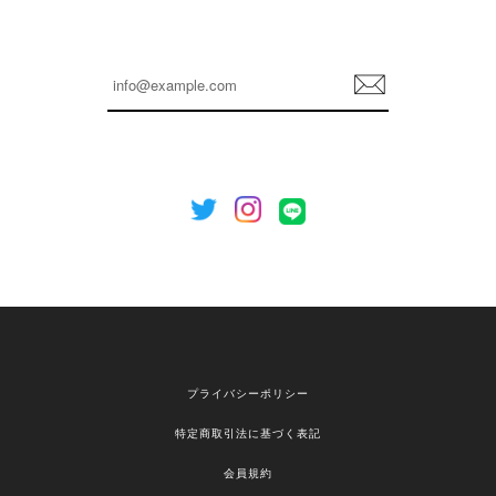
嬉しいレビューをありがとうございます！ これか
らも安心してご利用いただけるよう、丁寧な対応
登
を心がけてまいります。 またお探しの商品がござ
録
いましたら、ぜひお気軽にご利用くださいꕤ︎︎ また
のご利用を心よりお待ちしております。
[NOTHING WRITTEN][MEN] Henleyneck organic stripe t-shirt (Stripe, M) 正規品 韓国ブランド 韓国通販 韓国代行 韓国ファッション ナッシングリトゥン 日本 店舗
2026/04/12
欲しかったものが買えて嬉しいです！ またお願いします。
嬉しいレビューをありがとうございます！ ご希望
プライバシーポリシー
の商品のお手伝いができ、喜んでいただけて大変
嬉しく思います。 これからもお客様のお買い物を
特定商取引法に基づく表記
安心してお任せいただけるよう、丁寧な対応を心
がけてまいります。 また気になる商品がございま
会員規約
したら、ぜひお気軽にご利用くださいꕤ︎︎ またのご