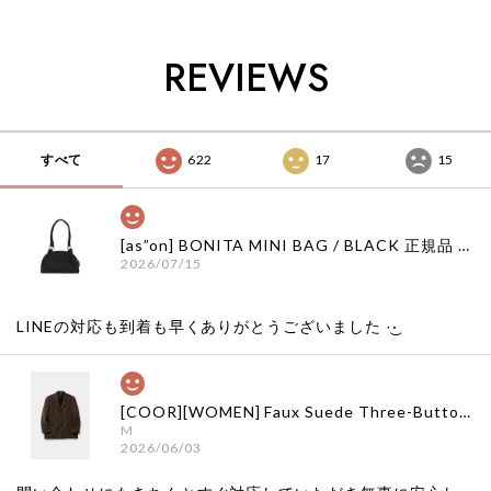
正規品 韓国ブランド
AL) 正規品 韓国ブラ
FLAGE) 正規品 韓国
韓国通販 韓国代行
ンド 韓国通販 韓国
ブランド 韓国通販
韓国ファッション
代行 韓国ファッショ
韓国代行 韓国ファッ
REVIEWS
ANDERSSONBELL
ン
ション
アンダーソンベル 日
ANDERSSONBELL
ANDERSSONBELL
本 店舗 adsb
アンダーソンベル 日
アンダーソンベル 日
本 店舗
本 店舗
すべて
622
17
15
[as”on] BONITA MINI BAG / BLACK 正規品 韓国ブランド 韓国通販 韓国代行 韓国ファッション as on ason エズオン アズオン
2026/07/15
LINEの対応も到着も早くありがとうございました‪ ·͜·
[COOR][WOMEN] Faux Suede Three-Button Blazer (Dark Brown) 正規品 韓国ブランド 韓国通販 韓国代行 韓国ファッション クール クーア クアー 日本 店舗
M
2026/06/03