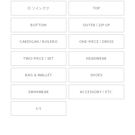
ひお気軽にご利用くださいꕤ︎︎ またのご利用を心よ
◎ ソイングク
TOP
りお待ちしております。
BOTTOM
OUTER / ZIP UP
[REQUEST] BONZ PRESENTS 26041731 (rq) bz26041731 韓国代行 韓国ブランド 正規品
CARDIGAN / BOLERO
ONE-PIECE / DRESS
2026/05/24
TWO-PIECE / SET
HEADWEAR
[COYSEIO] COY BUMBLE SNEAKERS BROWN 正規品 韓国ブランド 韓国通販 韓国代行 韓国ファッション コイセイオ 日本 店舗
BAG & WALLET
SHOES
250
2026/05/24
SWIMWEAR
ACCESSORY / ETC.
[TENSE DANCE] Wool stripe backpack_black 正規品 韓国ブランド 韓国通販 韓国代行 韓国ファッション 日本 テンスダンス
1-1
2026/04/14
孫ちゃん喜んでました。。 良かったです。