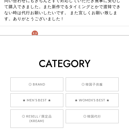
問い合わせにもきちんとすぐ対応していただき無事に安心し
て購入できました。また新作でるタイミングとかで渡韓でき
ない時は代行お願いしたいです。 また宜しくお願い致しま
す。ありがとうございました！
[COYSEIO] COY BUMBLE SNEAKERS GREY 正規品 韓国ブランド 韓国通販 韓国代行 韓国ファッション コイセイオ 日本 店舗
260
2026/05/24
CATEGORY
くっそかわいいし、ショップの問い合わせも返事がはやくて
安心でした!!
嬉しいレビューをありがとうございます！ 商品を
◎ BRAND
◎ 韓国子供服
気に入っていただけたようで、大変嬉しく思いま
す！ また、お問い合わせ対応についても温かいお
★ MEN’S BEST ★
★ WOMEN’S BEST ★
言葉をいただきありがとうございます。安心して
お買い物いただけたとのこと、何より嬉しいで
す。 これからも迅速かつ丁寧な対応を心がけ、安
◎ RESELL / 限定品
◎ 韓国代行
心してご利用いただけるショップを目指してまい
(KREAM)
ります。 また気になる商品がございましたら、ぜ