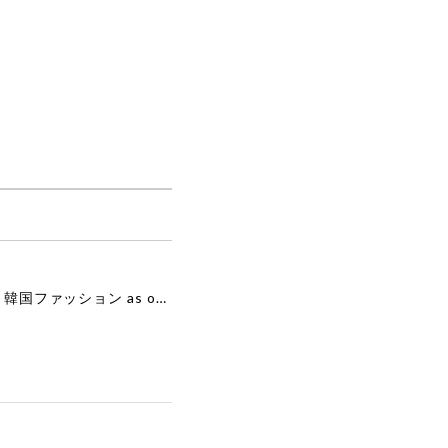
舗
[as”on] BONITA MINI BAG / BLACK 正規品 韓国ブランド 韓国通販 韓国代行 韓国ファッション as on ason エズオン アズオン