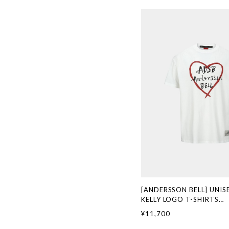
[ANDERSSON BELL] UNIS
KELLY LOGO T-SHIRTS
atb1290u(WHITE) 正
¥11,700
ド 韓国通販 韓国代行 韓
ANDERSSONBELL アン