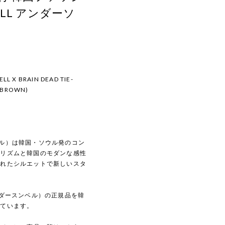
ELL アンダーソ
LL X BRAIN DEAD TIE-
(BROWN)
スンベル）は韓国・ソウル発のコン
マリズムと韓国のモダンな感性
されたシルエットで新しいスタ
（アンダースンベル）の正規品を韓
しています。