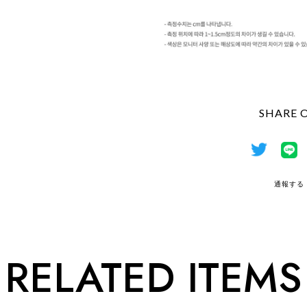
SHARE 
通報する
RELATED ITEMS