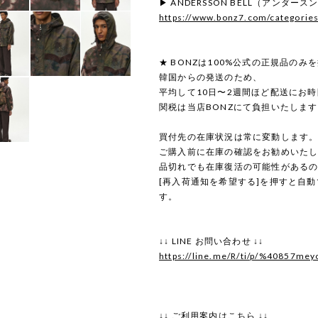
▶ ANDERSSON BELL（アンダ
https://www.bonz7.com/categorie
★ BONZは100%公式の正規品のみ
韓国からの発送のため、
平均して10日〜2週間ほど配送にお
関税は当店BONZにて負担いたしま
買付先の在庫状況は常に変動します
ご購入前に在庫の確認をお勧めいた
品切れでも在庫復活の可能性がある
[再入荷通知を希望する]を押すと自
す。
↓↓ LINE お問い合わせ ↓↓
https://line.me/R/ti/p/%40857mey
↓↓ ご利用案内はこちら ↓↓