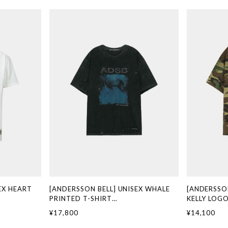
EX HEART
[ANDERSSON BELL] UNISEX WHALE
[ANDERSSON
PRINTED T-SHIRT
KELLY LOGO
規品 韓国ブラン
atb1439u(CHARCOAL) 正規品 韓国ブ
atb1683u
¥17,800
¥14,100
国ファッション
ランド 韓国通販 韓国代行 韓国ファッシ
ブランド 韓
ダーソンベル 日
ョン ANDERSSONBELL アンダーソンベ
ション AND