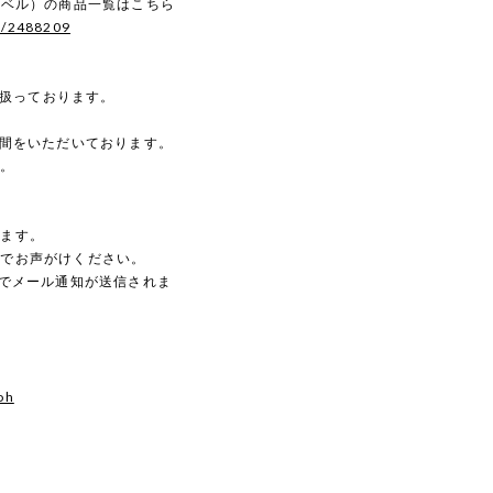
ースンベル）の商品一覧はこちら
s/2488209
を扱っております。
時間をいただいております。
す。
。
します。
のでお声がけください。
動でメール通知が送信されま
oh