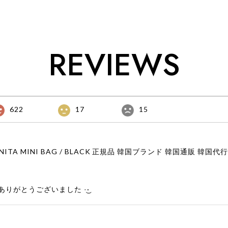
ル 日本 店舗
ベル 日本 店
REVIEWS
622
17
15
りがとうございました‪ ·͜·