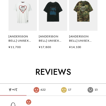
[ANDERSSON
[ANDERSSON
[ANDERSSON
BELL] UNISEX
BELL] UNISEX
BELL] UNISEX
HEART KELLY
WHALE PRINTED T-
HEART KELLY
¥11,700
¥17,800
¥14,100
LOGO T-SHIRTS
SHIRT
LOGO T-SHIRT
atb1290u(WHITE)
atb1439u(CHARCO
atb1683u(CAMOU
正規品 韓国ブランド
AL) 正規品 韓国ブラ
FLAGE) 正規品 韓国
韓国通販 韓国代行
ンド 韓国通販 韓国
ブランド 韓国通販
韓国ファッション
代行 韓国ファッショ
韓国代行 韓国ファッ
REVIEWS
ANDERSSONBELL
ン
ション
アンダーソンベル 日
ANDERSSONBELL
ANDERSSONBELL
本 店舗 adsb
アンダーソンベル 日
アンダーソンベル 日
本 店舗
本 店舗
すべて
622
17
15