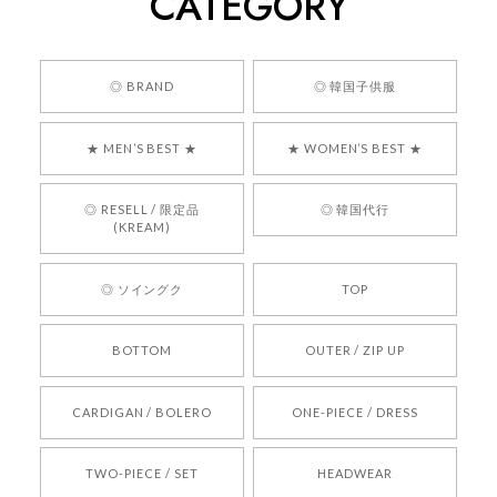
CATEGORY
くっそかわいいし、ショップの問い合わせも返事がはやくて
安心でした!!
嬉しいレビューをありがとうございます！ 商品を
◎ BRAND
◎ 韓国子供服
気に入っていただけたようで、大変嬉しく思いま
す！ また、お問い合わせ対応についても温かいお
★ MEN’S BEST ★
★ WOMEN’S BEST ★
言葉をいただきありがとうございます。安心して
お買い物いただけたとのこと、何より嬉しいで
す。 これからも迅速かつ丁寧な対応を心がけ、安
◎ RESELL / 限定品
◎ 韓国代行
心してご利用いただけるショップを目指してまい
(KREAM)
ります。 また気になる商品がございましたら、ぜ
ひお気軽にご利用くださいꕤ︎︎ またのご利用を心よ
◎ ソイングク
TOP
りお待ちしております。
BOTTOM
OUTER / ZIP UP
[REQUEST] BONZ PRESENTS 26041731 (rq) bz26041731 韓国代行 韓国ブランド 正規品
CARDIGAN / BOLERO
ONE-PIECE / DRESS
2026/05/24
TWO-PIECE / SET
HEADWEAR