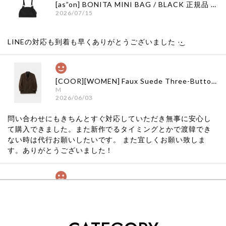
[as”on] BONITA MINI BAG / BLACK 正規品 韓国ブランド 韓国通販 韓国代行 韓国ファッション as on ason エズオン アズオン
2026/07/15
LINEの対応も到着も早くありがとうございました‪ ·͜·
[COOR][WOMEN] Faux Suede Three-Button Blazer (Dark Brown) 正規品 韓国ブランド 韓国通販 韓国代行 韓国ファッション クール クーア クアー 日本 店舗
M
2026/06/03
問い合わせにもきちんとすぐ対応していただき無事に安心し
て購入できました。また新作でるタイミングとかで渡韓でき
ない時は代行お願いしたいです。 また宜しくお願い致しま
す。ありがとうございました！
[COYSEIO] COY BUMBLE SNEAKERS GREY 正規品 韓国ブランド 韓国通販 韓国代行 韓国ファッション コイセイオ 日本 店舗
260
2026/05/24