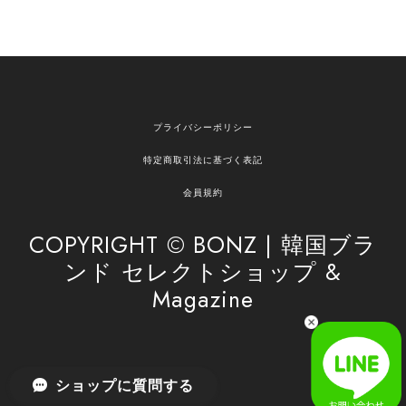
2026/04/12
欲しかったものが買えて嬉しいです！ またお願いします。
嬉しいレビューをありがとうございます！ ご希望
プライバシーポリシー
の商品のお手伝いができ、喜んでいただけて大変
嬉しく思います。 これからもお客様のお買い物を
特定商取引法に基づく表記
安心してお任せいただけるよう、丁寧な対応を心
がけてまいります。 また気になる商品がございま
会員規約
したら、ぜひお気軽にご利用くださいꕤ︎︎ またのご
利用を心よりお待ちしております。
COPYRIGHT © BONZ | 韓国ブラ
ンド セレクトショップ &
Magazine
[SAN SAN GEAR] AR UTILITY JACKET RAIN CAMO 正規品 韓国ブランド 韓国通販 韓国代行 韓国ファッション sansan san san サンサンギア 日本 店舗
1
2026/04/03
無事届きました！ LINEでの問い合わせも対応が早く優しくて
ショップに質問する
とてもよかったです！