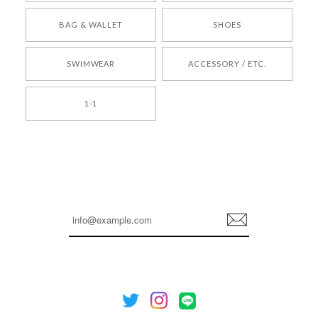
[COYSEIO] COY BUMBLE SNEAKERS BROWN 正規品 韓国ブランド 韓国通販 韓国代行 韓国ファッション コイセイオ 日本 店舗
BAG & WALLET
SHOES
250
2026/05/24
SWIMWEAR
ACCESSORY / ETC.
[TENSE DANCE] Wool stripe backpack_black 正規品 韓国ブランド 韓国通販 韓国代行 韓国ファッション 日本 テンスダンス
1-1
2026/04/14
孫ちゃん喜んでました。。 良かったです。
嬉しいレビューをありがとうございます！ これか
らも安心してご利用いただけるよう、丁寧な対応
登
を心がけてまいります。 またお探しの商品がござ
録
いましたら、ぜひお気軽にご利用くださいꕤ︎︎ また
のご利用を心よりお待ちしております。
[NOTHING WRITTEN][MEN] Henleyneck organic stripe t-shirt (Stripe, M) 正規品 韓国ブランド 韓国通販 韓国代行 韓国ファッション ナッシングリトゥン 日本 店舗