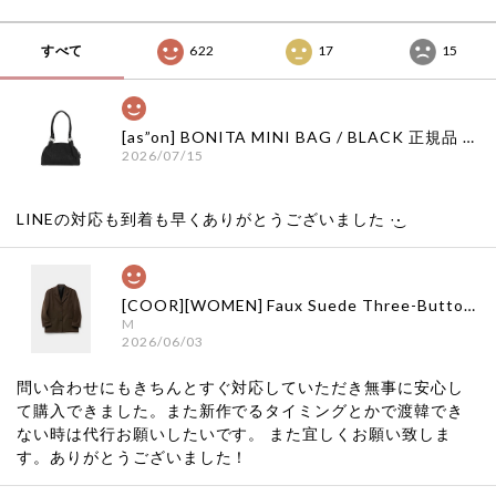
本 店舗 adsb
アンダーソンベル 日
アンダーソンベル 日
本 店舗
本 店舗
すべて
622
17
15
[as”on] BONITA MINI BAG / BLACK 正規品 韓国ブランド 韓国通販 韓国代行 韓国ファッション as on ason エズオン アズオン
2026/07/15
LINEの対応も到着も早くありがとうございました‪ ·͜·
[COOR][WOMEN] Faux Suede Three-Button Blazer (Dark Brown) 正規品 韓国ブランド 韓国通販 韓国代行 韓国ファッション クール クーア クアー 日本 店舗
M
2026/06/03
問い合わせにもきちんとすぐ対応していただき無事に安心し
て購入できました。また新作でるタイミングとかで渡韓でき
ない時は代行お願いしたいです。 また宜しくお願い致しま
す。ありがとうございました！