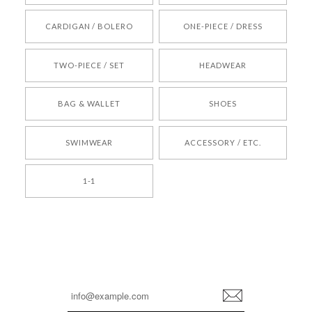
[REQUEST] BONZ PRESENTS 26041731 (rq) bz26041731 韓国代行 韓国ブランド 正規品
CARDIGAN / BOLERO
ONE-PIECE / DRESS
2026/05/24
TWO-PIECE / SET
HEADWEAR
[COYSEIO] COY BUMBLE SNEAKERS BROWN 正規品 韓国ブランド 韓国通販 韓国代行 韓国ファッション コイセイオ 日本 店舗
BAG & WALLET
SHOES
250
2026/05/24
SWIMWEAR
ACCESSORY / ETC.
[TENSE DANCE] Wool stripe backpack_black 正規品 韓国ブランド 韓国通販 韓国代行 韓国ファッション 日本 テンスダンス
1-1
2026/04/14
孫ちゃん喜んでました。。 良かったです。
嬉しいレビューをありがとうございます！ これか
らも安心してご利用いただけるよう、丁寧な対応
登
を心がけてまいります。 またお探しの商品がござ
録
いましたら、ぜひお気軽にご利用くださいꕤ︎︎ また