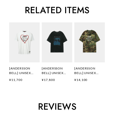
RELATED ITEMS
[ANDERSSON
[ANDERSSON
[ANDERSSON
BELL] UNISEX
BELL] UNISEX
BELL] UNISEX
HEART KELLY
WHALE PRINTED T-
HEART KELLY
¥11,700
¥17,800
¥14,100
LOGO T-SHIRTS
SHIRT
LOGO T-SHIRT
atb1290u(WHITE)
atb1439u(CHARCO
atb1683u(CAMOU
正規品 韓国ブランド
AL) 正規品 韓国ブラ
FLAGE) 正規品 韓国
韓国通販 韓国代行
ンド 韓国通販 韓国
ブランド 韓国通販
韓国ファッション
代行 韓国ファッショ
韓国代行 韓国ファッ
REVIEWS
ANDERSSONBELL
ン
ション
アンダーソンベル 日
ANDERSSONBELL
ANDERSSONBELL