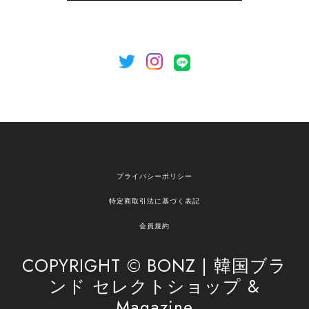
のご利用を心よりお待ちしております。
[NOTHING WRITTEN][MEN] Henleyneck organic stripe t-shirt (Stripe, M) 正規品 韓国ブランド 韓国通販 韓国代行 韓国ファッション ナッシングリトゥン 日本 店舗
2026/04/12
欲しかったものが買えて嬉しいです！ またお願いします。
嬉しいレビューをありがとうございます！ ご希望
プライバシーポリシー
の商品のお手伝いができ、喜んでいただけて大変
嬉しく思います。 これからもお客様のお買い物を
特定商取引法に基づく表記
安心してお任せいただけるよう、丁寧な対応を心
がけてまいります。 また気になる商品がございま
会員規約
したら、ぜひお気軽にご利用くださいꕤ︎︎ またのご
利用を心よりお待ちしております。
COPYRIGHT © BONZ | 韓国ブラ
ンド セレクトショップ &
Magazine