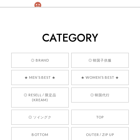
[COYSEIO] COY BUMBLE SNEAKERS GREY 正規品 韓国ブランド 韓国通販 韓国代行 韓国ファッション コイセイオ 日本 店舗
260
2026/05/24
CATEGORY
くっそかわいいし、ショップの問い合わせも返事がはやくて
安心でした!!
嬉しいレビューをありがとうございます！ 商品を
◎ BRAND
◎ 韓国子供服
気に入っていただけたようで、大変嬉しく思いま
す！ また、お問い合わせ対応についても温かいお
★ MEN’S BEST ★
★ WOMEN’S BEST ★
言葉をいただきありがとうございます。安心して
お買い物いただけたとのこと、何より嬉しいで
す。 これからも迅速かつ丁寧な対応を心がけ、安
◎ RESELL / 限定品
◎ 韓国代行
心してご利用いただけるショップを目指してまい
(KREAM)
ります。 また気になる商品がございましたら、ぜ
ひお気軽にご利用くださいꕤ︎︎ またのご利用を心よ
◎ ソイングク
TOP
りお待ちしております。
BOTTOM
OUTER / ZIP UP