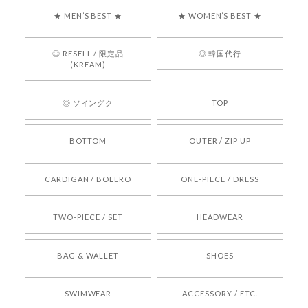
す！ また、お問い合わせ対応についても温かいお
★ MEN’S BEST ★
★ WOMEN’S BEST ★
言葉をいただきありがとうございます。安心して
お買い物いただけたとのこと、何より嬉しいで
す。 これからも迅速かつ丁寧な対応を心がけ、安
◎ RESELL / 限定品
◎ 韓国代行
心してご利用いただけるショップを目指してまい
(KREAM)
ります。 また気になる商品がございましたら、ぜ
ひお気軽にご利用くださいꕤ︎︎ またのご利用を心よ
◎ ソイングク
TOP
りお待ちしております。
BOTTOM
OUTER / ZIP UP
[REQUEST] BONZ PRESENTS 26041731 (rq) bz26041731 韓国代行 韓国ブランド 正規品
CARDIGAN / BOLERO
ONE-PIECE / DRESS
2026/05/24
TWO-PIECE / SET
HEADWEAR
[COYSEIO] COY BUMBLE SNEAKERS BROWN 正規品 韓国ブランド 韓国通販 韓国代行 韓国ファッション コイセイオ 日本 店舗
BAG & WALLET
SHOES
250
2026/05/24
SWIMWEAR
ACCESSORY / ETC.