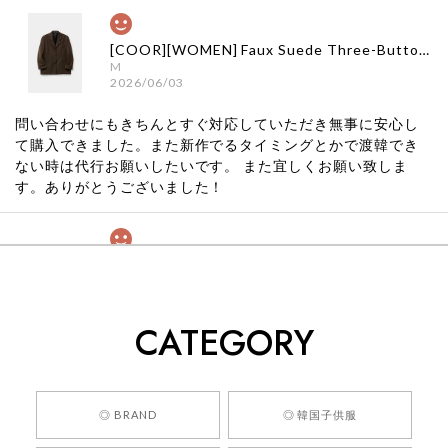
[COOR][WOMEN] Faux Suede Three-Button Blazer (Dark Brown) 正規品 韓国ブランド 韓国通販 韓国代行 韓国ファッション クール クーア クアー 日本 店舗
M
2026/06/03
問い合わせにもきちんとすぐ対応していただき無事に安心し
て購入できました。また新作でるタイミングとかで渡韓でき
ない時は代行お願いしたいです。 また宜しくお願い致しま
す。ありがとうございました！
[COYSEIO] COY BUMBLE SNEAKERS GREY 正規品 韓国ブランド 韓国通販 韓国代行 韓国ファッション コイセイオ 日本 店舗
260
2026/05/24
CATEGORY
くっそかわいいし、ショップの問い合わせも返事がはやくて
安心でした!!
嬉しいレビューをありがとうございます！ 商品を
◎ BRAND
◎ 韓国子供服
気に入っていただけたようで、大変嬉しく思いま