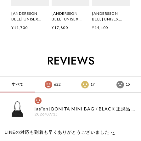
[ANDERSSON
[ANDERSSON
[ANDERSSON
BELL] UNISEX
BELL] UNISEX
BELL] UNISEX
HEART KELLY
WHALE PRINTED T-
HEART KELLY
¥11,700
¥17,800
¥14,100
LOGO T-SHIRTS
SHIRT
LOGO T-SHIRT
atb1290u(WHITE)
atb1439u(CHARCO
atb1683u(CAMOU
正規品 韓国ブランド
AL) 正規品 韓国ブラ
FLAGE) 正規品 韓国
韓国通販 韓国代行
ンド 韓国通販 韓国
ブランド 韓国通販
韓国ファッション
代行 韓国ファッショ
韓国代行 韓国ファッ
REVIEWS
ANDERSSONBELL
ン
ション
アンダーソンベル 日
ANDERSSONBELL
ANDERSSONBELL
本 店舗 adsb
アンダーソンベル 日
アンダーソンベル 日
本 店舗
本 店舗
すべて
622
17
15
[as”on] BONITA MINI BAG / BLACK 正規品 韓国ブランド 韓国通販 韓国代行 韓国ファッション as on ason エズオン アズオン
2026/07/15
LINEの対応も到着も早くありがとうございました‪ ·͜·