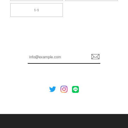
[TENSE DANCE] Wool stripe backpack_black 正規品 韓国ブランド 韓国通販 韓国代行 韓国ファッション 日本 テンスダンス
1-1
2026/04/14
孫ちゃん喜んでました。。 良かったです。
嬉しいレビューをありがとうございます！ これか
らも安心してご利用いただけるよう、丁寧な対応
登
を心がけてまいります。 またお探しの商品がござ
録
いましたら、ぜひお気軽にご利用くださいꕤ︎︎ また
のご利用を心よりお待ちしております。
[NOTHING WRITTEN][MEN] Henleyneck organic stripe t-shirt (Stripe, M) 正規品 韓国ブランド 韓国通販 韓国代行 韓国ファッション ナッシングリトゥン 日本 店舗
2026/04/12
欲しかったものが買えて嬉しいです！ またお願いします。