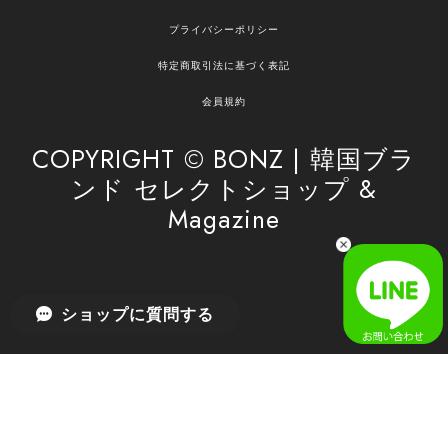
嬉しいレビューをありがとうございます！ ご希望
プライバシーポリシー
の商品のお手伝いができ、喜んでいただけて大変
嬉しく思います。 これからもお客様のお買い物を
特定商取引法に基づく表記
安心してお任せいただけるよう、丁寧な対応を心
がけてまいります。 また気になる商品がございま
会員規約
したら、ぜひお気軽にご利用くださいꕤ︎︎ またのご
利用を心よりお待ちしております。
COPYRIGHT © BONZ | 韓国ブラ
ンド セレクトショップ &
Magazine
[SAN SAN GEAR] AR UTILITY JACKET RAIN CAMO 正規品 韓国ブランド 韓国通販 韓国代行 韓国ファッション sansan san san サンサンギア 日本 店舗
1
2026/04/03
無事届きました！ LINEでの問い合わせも対応が早く優しくて
ショップに質問する
とてもよかったです！
嬉しいレビューをありがとうございます！ 無事に
商品をお届けできて安心いたしました。 また、
LINEでのお問い合わせ対応についても温かいお言
葉をいただき、大変嬉しく思います！ これからも