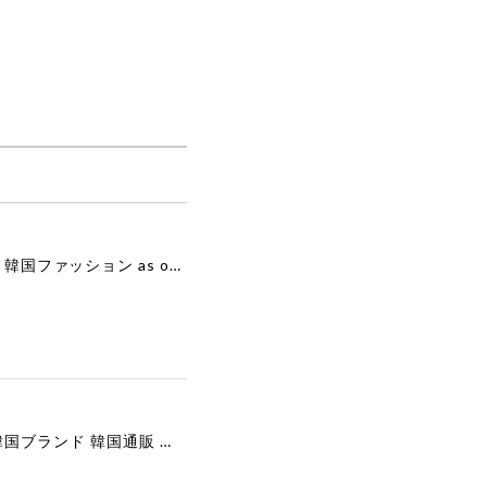
[as”on] BONITA MINI BAG / BLACK 正規品 韓国ブランド 韓国通販 韓国代行 韓国ファッション as on ason エズオン アズオン
[COOR][WOMEN] Faux Suede Three-Button Blazer (Dark Brown) 正規品 韓国ブランド 韓国通販 韓国代行 韓国ファッション クール クーア クアー 日本 店舗