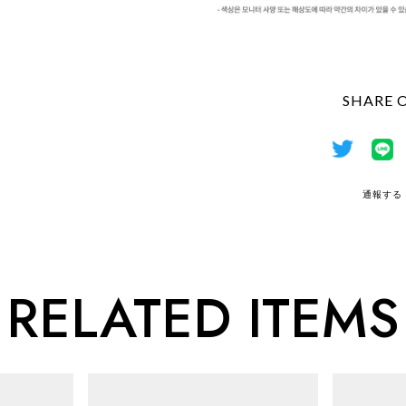
SHARE 
通報する
RELATED ITEMS