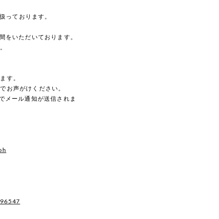
を扱っております。
時間をいただいております。
す。
。
します。
のでお声がけください。
動でメール通知が送信されま
oh
496547