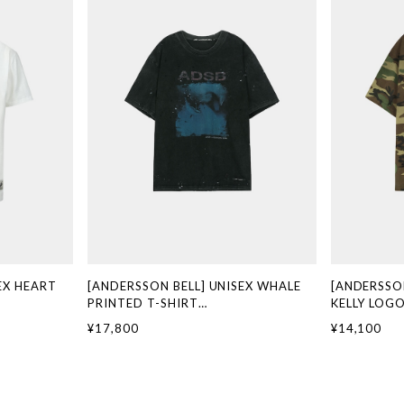
EX HEART
[ANDERSSON BELL] UNISEX WHALE
[ANDERSSON
PRINTED T-SHIRT
KELLY LOGO
規品 韓国ブラン
atb1439u(CHARCOAL) 正規品 韓国ブ
atb1683u
¥17,800
¥14,100
国ファッション
ランド 韓国通販 韓国代行 韓国ファッシ
ブランド 韓
ダーソンベル 日
ョン ANDERSSONBELL アンダーソンベ
ション AND
ル 日本 店舗
ベル 日本 店