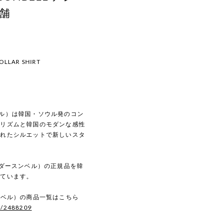
店舗
OLLAR SHIRT
スンベル）は韓国・ソウル発のコン
マリズムと韓国のモダンな感性
されたシルエットで新しいスタ
（アンダースンベル）の正規品を韓
しています。
ースンベル）の商品一覧はこちら
s/2488209