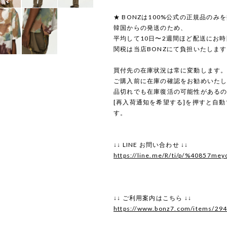
★ BONZは100%公式の正規品のみ
韓国からの発送のため、
平均して10日〜2週間ほど配送にお
関税は当店BONZにて負担いたしま
買付先の在庫状況は常に変動します
ご購入前に在庫の確認をお勧めいた
品切れでも在庫復活の可能性がある
[再入荷通知を希望する]を押すと自
す。
↓↓ LINE お問い合わせ ↓↓
https://line.me/R/ti/p/%40857mey
↓↓ ご利用案内はこちら ↓↓
https://www.bonz7.com/items/29