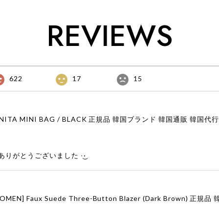
REVIEWS
622
17
15
りがとうございました‪ ·͜·