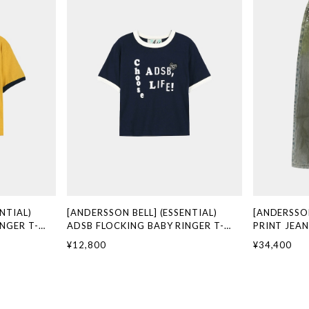
NTIAL)
[ANDERSSON BELL] (ESSENTIAL)
[ANDERSSO
NGER T-
ADSB FLOCKING BABY RINGER T-
PRINT JEAN
OW) 正規品 韓
SHIRT atb1513w(NAVY) 正規品 韓国
正規品 韓国
¥12,800
¥34,400
代行 韓国ファ
ブランド 韓国通販 韓国代行 韓国ファッ
韓国ファッショ
LL アンダーソ
ション ANDERSSONBELL アンダーソン
ンダーソンベル
ベル ADSB 日本 店舗