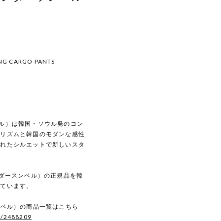
ING CARGO PANTS
スンベル）は韓国・ソウル発のコン
マリズムと韓国のモダンな感性
されたシルエットで新しいスタ
（アンダースンベル）の正規品を韓
しています。
ースンベル）の商品一覧はこちら
s/2488209