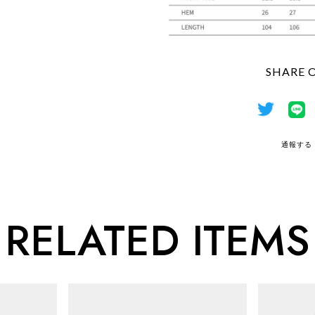
SHARE 
通報する
RELATED ITEMS