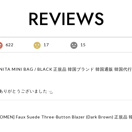
REVIEWS
622
17
15
りがとうございました‪ ·͜·