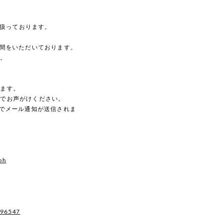
を扱っております。
時間をいただいております。
す。
。
します。
のでお声がけください。
動でメール通知が送信されま
oh
496547