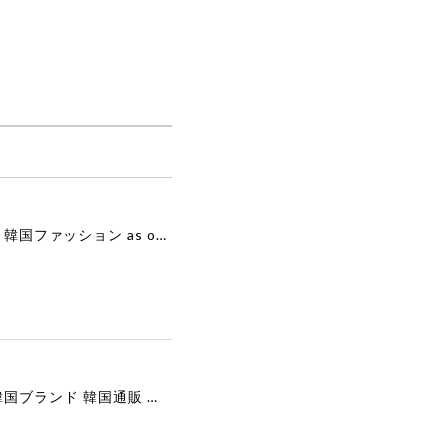
[as”on] BONITA MINI BAG / BLACK 正規品 韓国ブランド 韓国通販 韓国代行 韓国ファッション as on ason エズオン アズオン
[COOR][WOMEN] Faux Suede Three-Button Blazer (Dark Brown) 正規品 韓国ブランド 韓国通販 韓国代行 韓国ファッション クール クーア クアー 日本 店舗