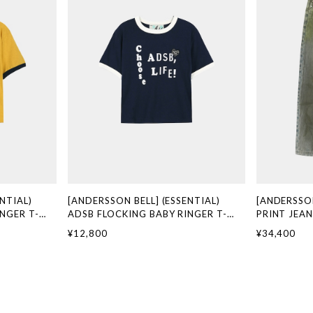
NTIAL)
[ANDERSSON BELL] (ESSENTIAL)
[ANDERSSO
NGER T-
ADSB FLOCKING BABY RINGER T-
PRINT JEAN
OW) 正規品 韓
SHIRT atb1513w(NAVY) 正規品 韓国
正規品 韓国
¥12,800
¥34,400
代行 韓国ファ
ブランド 韓国通販 韓国代行 韓国ファッ
韓国ファッショ
LL アンダーソ
ション ANDERSSONBELL アンダーソン
ンダーソンベル
ベル ADSB 日本 店舗