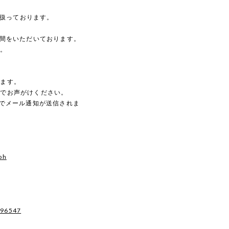
を扱っております。
時間をいただいております。
す。
。
します。
のでお声がけください。
動でメール通知が送信されま
oh
496547