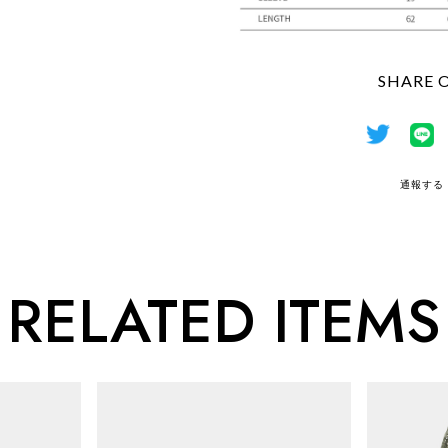
SHARE 
通報する
RELATED ITEMS