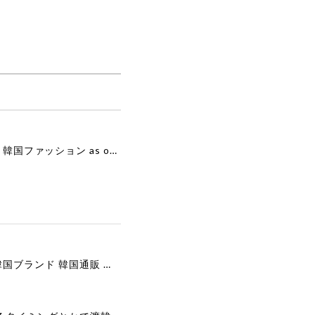
[as”on] BONITA MINI BAG / BLACK 正規品 韓国ブランド 韓国通販 韓国代行 韓国ファッション as on ason エズオン アズオン
[COOR][WOMEN] Faux Suede Three-Button Blazer (Dark Brown) 正規品 韓国ブランド 韓国通販 韓国代行 韓国ファッション クール クーア クアー 日本 店舗