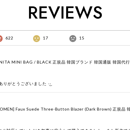
REVIEWS
622
17
15
りがとうございました‪ ·͜·