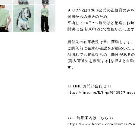
★ BONZは100%公式の正規品のみ
韓国からの発送のため、
平均して10日〜2週間ほど配送にお
関税は当店BONZにて負担いたしま
買付先の在庫状況は常に変動します
ご購入前に在庫の確認をお勧めいた
品切れでも在庫復活の可能性がある
[再入荷通知を希望する]を押すと自
す。
↓↓ LINE お問い合わせ ↓↓
https://line.me/R/ti/p/%40857mey
↓↓ ご利用案内はこちら ↓↓
https://www.bonz7.com/items/29