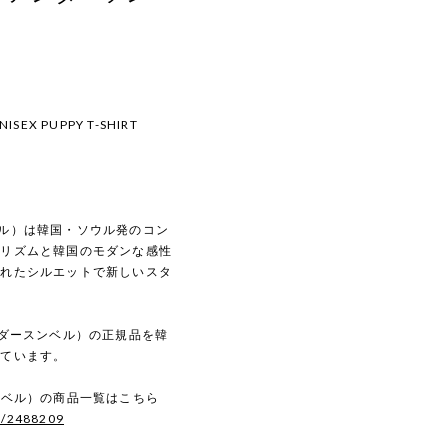
NISEX PUPPY T-SHIRT
スンベル）は韓国・ソウル発のコン
マリズムと韓国のモダンな感性
されたシルエットで新しいスタ
（アンダースンベル）の正規品を韓
しています。
ースンベル）の商品一覧はこちら
s/2488209