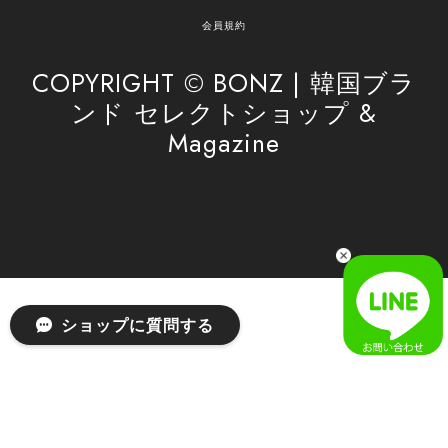
がけてまいります。 また気になる商品がございま
会員規約
したら、ぜひお気軽にご利用くださいꕤ︎︎ またのご
利用を心よりお待ちしております。
COPYRIGHT © BONZ | 韓国ブラ
ンド セレクトショップ &
Magazine
[SAN SAN GEAR] AR UTILITY JACKET RAIN CAMO 正規品 韓国ブランド 韓国通販 韓国代行 韓国ファッション sansan san san サンサンギア 日本 店舗
1
2026/04/03
無事届きました！ LINEでの問い合わせも対応が早く優しくて
とてもよかったです！
嬉しいレビューをありがとうございます！ 無事に
ショップに質問する
商品をお届けできて安心いたしました。 また、
LINEでのお問い合わせ対応についても温かいお言
葉をいただき、大変嬉しく思います！ これからも
安心してご利用いただけるよう、迅速かつ丁寧な
対応を心がけてまいります。 またお探しの商品が
ございましたら、ぜひお気軽にご相談くださいꕤ︎︎