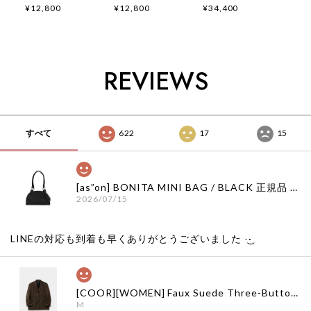
ADSB FLOCKING
ADSB FLOCKING
PRINT JEANS
¥12,800
¥12,800
¥34,400
BABY RINGER T-
BABY RINGER T-
apa916w(GREEN/B
SHIRT
SHIRT
LUE) 正規品 韓国ブ
atb1513w(YELLOW
atb1513w(NAVY)
ランド 韓国通販 韓
) 正規品 韓国ブラン
正規品 韓国ブランド
国代行 韓国ファッシ
ド 韓国通販 韓国代
韓国通販 韓国代行
ョン
REVIEWS
行 韓国ファッション
韓国ファッション
ANDERSSONBELL
ANDERSSONBELL
ANDERSSONBELL
アンダーソンベル
アンダーソンベル
アンダーソンベル
ADSB 日本 店舗
ADSB 日本 店舗
ADSB 日本 店舗
すべて
622
17
15
[as”on] BONITA MINI BAG / BLACK 正規品 韓国ブランド 韓国通販 韓国代行 韓国ファッション as on ason エズオン アズオン
2026/07/15
LINEの対応も到着も早くありがとうございました‪ ·͜·
[COOR][WOMEN] Faux Suede Three-Button Blazer (Dark Brown) 正規品 韓国ブランド 韓国通販 韓国代行 韓国ファッション クール クーア クアー 日本 店舗
M