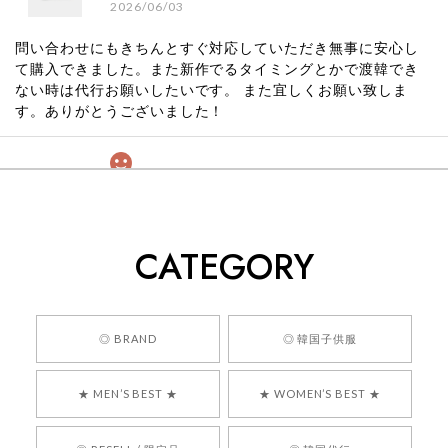
2026/06/03
問い合わせにもきちんとすぐ対応していただき無事に安心し
て購入できました。また新作でるタイミングとかで渡韓でき
ない時は代行お願いしたいです。 また宜しくお願い致しま
す。ありがとうございました！
[COYSEIO] COY BUMBLE SNEAKERS GREY 正規品 韓国ブランド 韓国通販 韓国代行 韓国ファッション コイセイオ 日本 店舗
260
2026/05/24
CATEGORY
くっそかわいいし、ショップの問い合わせも返事がはやくて
安心でした!!
嬉しいレビューをありがとうございます！ 商品を
◎ BRAND
◎ 韓国子供服
気に入っていただけたようで、大変嬉しく思いま
す！ また、お問い合わせ対応についても温かいお
★ MEN’S BEST ★
★ WOMEN’S BEST ★
言葉をいただきありがとうございます。安心して
お買い物いただけたとのこと、何より嬉しいで
す。 これからも迅速かつ丁寧な対応を心がけ、安