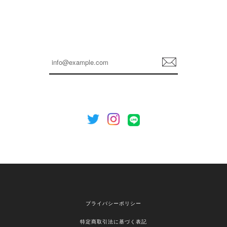
孫ちゃん喜んでました。。 良かったです。
嬉しいレビューをありがとうございます！ これか
らも安心してご利用いただけるよう、丁寧な対応
登
を心がけてまいります。 またお探しの商品がござ
録
いましたら、ぜひお気軽にご利用くださいꕤ︎︎ また
のご利用を心よりお待ちしております。
[NOTHING WRITTEN][MEN] Henleyneck organic stripe t-shirt (Stripe, M) 正規品 韓国ブランド 韓国通販 韓国代行 韓国ファッション ナッシングリトゥン 日本 店舗
2026/04/12
欲しかったものが買えて嬉しいです！ またお願いします。
嬉しいレビューをありがとうございます！ ご希望
プライバシーポリシー
の商品のお手伝いができ、喜んでいただけて大変
嬉しく思います。 これからもお客様のお買い物を
特定商取引法に基づく表記
安心してお任せいただけるよう、丁寧な対応を心