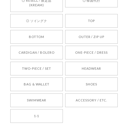
◎ RESELL / 限定品
◎ 韓国代行
心してご利用いただけるショップを目指してまい
(KREAM)
ります。 また気になる商品がございましたら、ぜ
ひお気軽にご利用くださいꕤ︎︎ またのご利用を心よ
◎ ソイングク
TOP
りお待ちしております。
BOTTOM
OUTER / ZIP UP
[REQUEST] BONZ PRESENTS 26041731 (rq) bz26041731 韓国代行 韓国ブランド 正規品
CARDIGAN / BOLERO
ONE-PIECE / DRESS
2026/05/24
TWO-PIECE / SET
HEADWEAR
[COYSEIO] COY BUMBLE SNEAKERS BROWN 正規品 韓国ブランド 韓国通販 韓国代行 韓国ファッション コイセイオ 日本 店舗
BAG & WALLET
SHOES
250
2026/05/24
SWIMWEAR
ACCESSORY / ETC.
[TENSE DANCE] Wool stripe backpack_black 正規品 韓国ブランド 韓国通販 韓国代行 韓国ファッション 日本 テンスダンス
1-1
2026/04/14