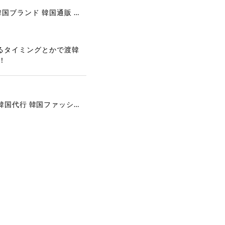
[COOR][WOMEN] Faux Suede Three-Button Blazer (Dark Brown) 正規品 韓国ブランド 韓国通販 韓国代行 韓国ファッション クール クーア クアー 日本 店舗
るタイミングとかで渡韓
！
[COYSEIO] COY BUMBLE SNEAKERS GREY 正規品 韓国ブランド 韓国通販 韓国代行 韓国ファッション コイセイオ 日本 店舗
で、大変嬉しく思いま
ございます。安心して
な対応を心がけ、安心
ございましたら、ぜひ