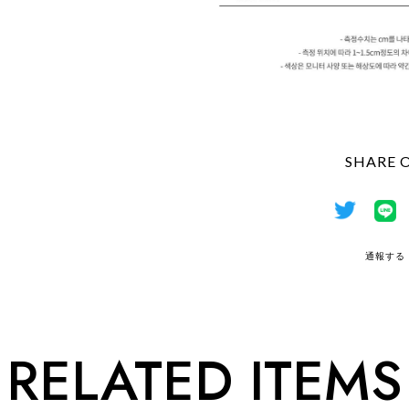
SHARE 
通報する
RELATED ITEMS