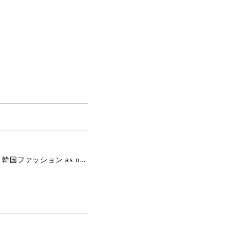
 ADSB 日本 店舗
[as”on] BONITA MINI BAG / BLACK 正規品 韓国ブランド 韓国通販 韓国代行 韓国ファッション as on ason エズオン アズオン