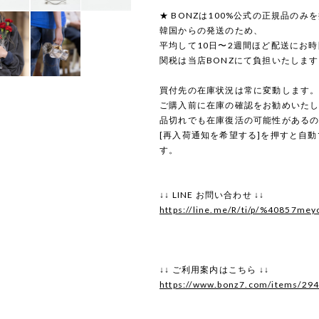
★ BONZは100%公式の正規品のみ
韓国からの発送のため、
平均して10日〜2週間ほど配送にお
関税は当店BONZにて負担いたしま
買付先の在庫状況は常に変動します
ご購入前に在庫の確認をお勧めいた
品切れでも在庫復活の可能性がある
[再入荷通知を希望する]を押すと自
す。
↓↓ LINE お問い合わせ ↓↓
https://line.me/R/ti/p/%40857mey
↓↓ ご利用案内はこちら ↓↓
https://www.bonz7.com/items/29