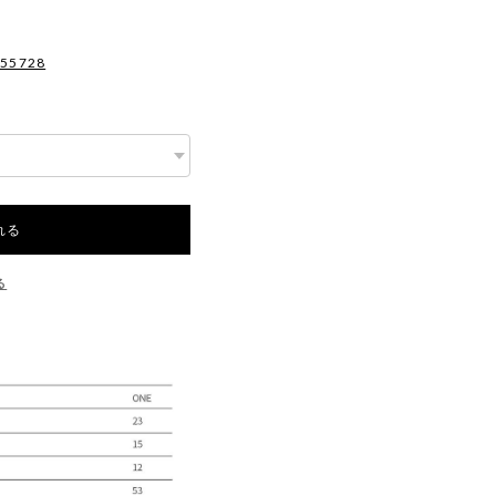
955728
れる
る