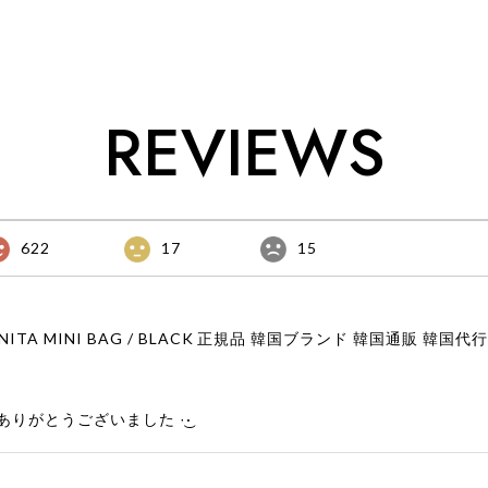
LL アンダーソ
ション ANDERSSONBELL アンダーソン
ンダーソンベル
ベル ADSB 日本 店舗
REVIEWS
622
17
15
りがとうございました‪ ·͜·