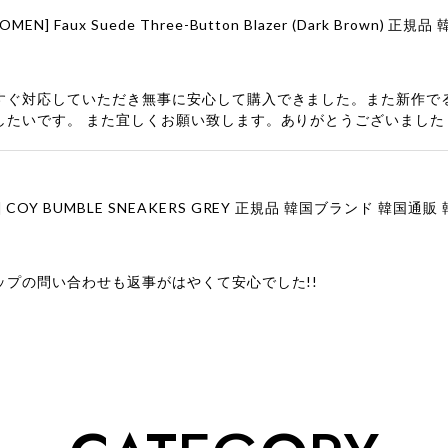
すぐ対応していただき無事に安心して購入できました。また新作で
したいです。 また宜しくお願い致します。ありがとうございました
ップの問い合わせも返事がはやくて安心でした!!
ューをありがとうございます！ 商品を気に入っていただけたよう
、お問い合わせ対応についても温かいお言葉をいただきありがとう
ただけたとのこと、何より嬉しいです。 これからも迅速かつ丁寧
いただけるショップを目指してまいります。 また気になる商品が
利用くださいꕤ︎︎ またのご利用を心よりお待ちしております。