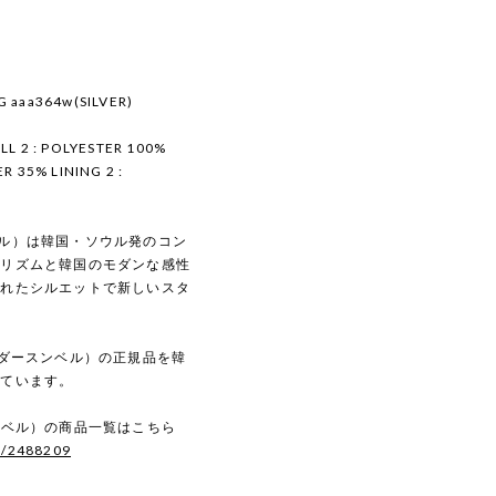
G aaa364w(SILVER)
LL 2 : POLYESTER 100%
R 35% LINING 2 :
スンベル）は韓国・ソウル発のコン
マリズムと韓国のモダンな感性
されたシルエットで新しいスタ
（アンダースンベル）の正規品を韓
しています。
ースンベル）の商品一覧はこちら
s/2488209