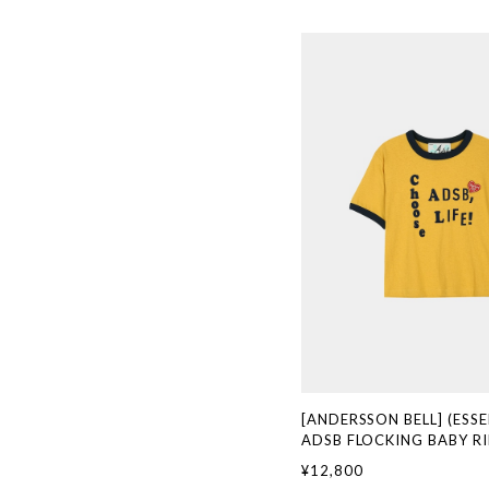
[ANDERSSON BELL] (ESSE
ADSB FLOCKING BABY RI
SHIRT atb1513w(YELL
¥12,800
国ブランド 韓国通販 韓国