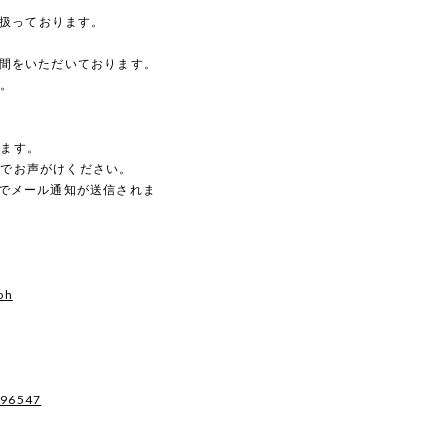
を扱っております。
時間をいただいております。
す。
。
します。
のでお声がけください。
動でメール通知が送信されま
oh
496547