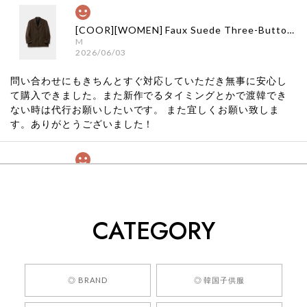
[COOR][WOMEN] Faux Suede Three-Button Blazer (Dark Brown) 正規品 韓国ブランド 韓国通販 韓国代行 韓国ファッション クール クーア クアー 日本 店舗
M
2026/06/03
問い合わせにもきちんとすぐ対応していただき無事に安心し
て購入できました。また新作でるタイミングとかで渡韓でき
ない時は代行お願いしたいです。 また宜しくお願い致しま
す。ありがとうございました！
[COYSEIO] COY BUMBLE SNEAKERS GREY 正規品 韓国ブランド 韓国通販 韓国代行 韓国ファッション コイセイオ 日本 店舗
260
2026/05/24
CATEGORY
くっそかわいいし、ショップの問い合わせも返事がはやくて
安心でした!!
嬉しいレビューをありがとうございます！ 商品を
◎ BRAND
◎ 韓国子供服
気に入っていただけたようで、大変嬉しく思いま