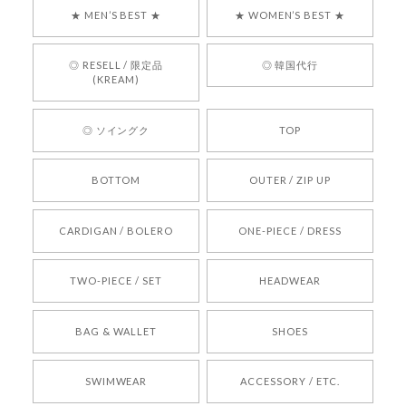
す！ また、お問い合わせ対応についても温かいお
★ MEN’S BEST ★
★ WOMEN’S BEST ★
言葉をいただきありがとうございます。安心して
お買い物いただけたとのこと、何より嬉しいで
す。 これからも迅速かつ丁寧な対応を心がけ、安
◎ RESELL / 限定品
◎ 韓国代行
心してご利用いただけるショップを目指してまい
(KREAM)
ります。 また気になる商品がございましたら、ぜ
ひお気軽にご利用くださいꕤ︎︎ またのご利用を心よ
◎ ソイングク
TOP
りお待ちしております。
BOTTOM
OUTER / ZIP UP
[REQUEST] BONZ PRESENTS 26041731 (rq) bz26041731 韓国代行 韓国ブランド 正規品
CARDIGAN / BOLERO
ONE-PIECE / DRESS
2026/05/24
TWO-PIECE / SET
HEADWEAR
[COYSEIO] COY BUMBLE SNEAKERS BROWN 正規品 韓国ブランド 韓国通販 韓国代行 韓国ファッション コイセイオ 日本 店舗
BAG & WALLET
SHOES
250
2026/05/24
SWIMWEAR
ACCESSORY / ETC.