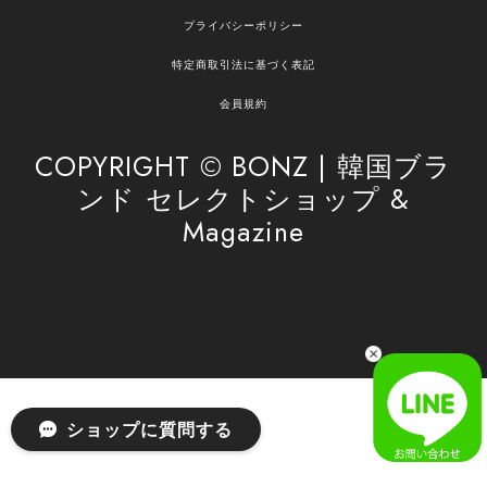
嬉しいレビューをありがとうございます！ ご希望
プライバシーポリシー
の商品のお手伝いができ、喜んでいただけて大変
嬉しく思います。 これからもお客様のお買い物を
特定商取引法に基づく表記
安心してお任せいただけるよう、丁寧な対応を心
がけてまいります。 また気になる商品がございま
会員規約
したら、ぜひお気軽にご利用くださいꕤ︎︎ またのご
利用を心よりお待ちしております。
COPYRIGHT © BONZ | 韓国ブラ
ンド セレクトショップ &
Magazine
[SAN SAN GEAR] AR UTILITY JACKET RAIN CAMO 正規品 韓国ブランド 韓国通販 韓国代行 韓国ファッション sansan san san サンサンギア 日本 店舗
1
2026/04/03
無事届きました！ LINEでの問い合わせも対応が早く優しくて
とてもよかったです！
嬉しいレビューをありがとうございます！ 無事に
ショップに質問する
商品をお届けできて安心いたしました。 また、
LINEでのお問い合わせ対応についても温かいお言
葉をいただき、大変嬉しく思います！ これからも