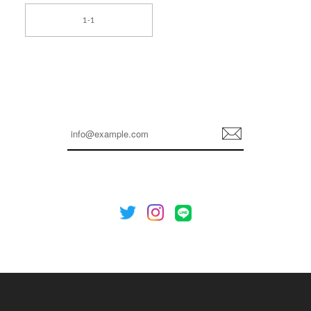
[TENSE DANCE] Wool stripe backpack_black 正規品 韓国ブランド 韓国通販 韓国代行 韓国ファッション 日本 テンスダンス
1-1
2026/04/14
孫ちゃん喜んでました。。 良かったです。
嬉しいレビューをありがとうございます！ これか
らも安心してご利用いただけるよう、丁寧な対応
登
を心がけてまいります。 またお探しの商品がござ
録
いましたら、ぜひお気軽にご利用くださいꕤ︎︎ また
のご利用を心よりお待ちしております。
[NOTHING WRITTEN][MEN] Henleyneck organic stripe t-shirt (Stripe, M) 正規品 韓国ブランド 韓国通販 韓国代行 韓国ファッション ナッシングリトゥン 日本 店舗
2026/04/12
欲しかったものが買えて嬉しいです！ またお願いします。