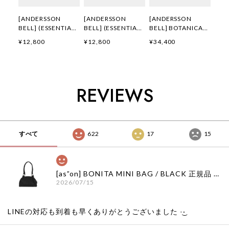
[ANDERSSON
[ANDERSSON
[ANDERSSON
BELL] (ESSENTIAL)
BELL] (ESSENTIAL)
BELL] BOTANICAL-
ADSB FLOCKING
ADSB FLOCKING
PRINT JEANS
¥12,800
¥12,800
¥34,400
BABY RINGER T-
BABY RINGER T-
apa916w(GREEN/B
SHIRT
SHIRT
LUE) 正規品 韓国ブ
atb1513w(YELLOW
atb1513w(NAVY)
ランド 韓国通販 韓
) 正規品 韓国ブラン
正規品 韓国ブランド
国代行 韓国ファッシ
ド 韓国通販 韓国代
韓国通販 韓国代行
ョン
REVIEWS
行 韓国ファッション
韓国ファッション
ANDERSSONBELL
ANDERSSONBELL
ANDERSSONBELL
アンダーソンベル
アンダーソンベル
アンダーソンベル
ADSB 日本 店舗
ADSB 日本 店舗
ADSB 日本 店舗
すべて
622
17
15
[as”on] BONITA MINI BAG / BLACK 正規品 韓国ブランド 韓国通販 韓国代行 韓国ファッション as on ason エズオン アズオン
2026/07/15
LINEの対応も到着も早くありがとうございました‪ ·͜·