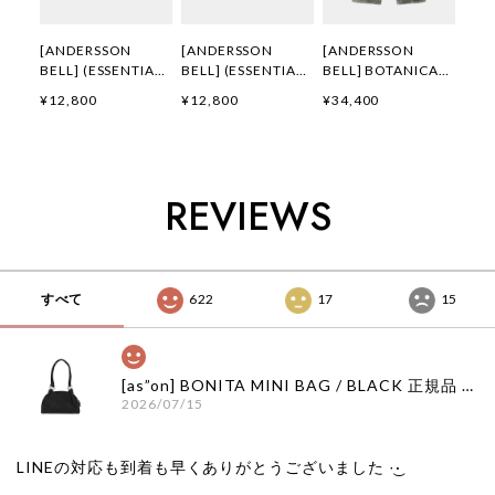
[ANDERSSON
[ANDERSSON
[ANDERSSON
BELL] (ESSENTIAL)
BELL] (ESSENTIAL)
BELL] BOTANICAL-
ADSB FLOCKING
ADSB FLOCKING
PRINT JEANS
¥12,800
¥12,800
¥34,400
BABY RINGER T-
BABY RINGER T-
apa916w(GREEN/B
SHIRT
SHIRT
LUE) 正規品 韓国ブ
atb1513w(YELLOW
atb1513w(NAVY)
ランド 韓国通販 韓
) 正規品 韓国ブラン
正規品 韓国ブランド
国代行 韓国ファッシ
ド 韓国通販 韓国代
韓国通販 韓国代行
ョン
REVIEWS
行 韓国ファッション
韓国ファッション
ANDERSSONBELL
ANDERSSONBELL
ANDERSSONBELL
アンダーソンベル
アンダーソンベル
アンダーソンベル
ADSB 日本 店舗
ADSB 日本 店舗
ADSB 日本 店舗
すべて
622
17
15
[as”on] BONITA MINI BAG / BLACK 正規品 韓国ブランド 韓国通販 韓国代行 韓国ファッション as on ason エズオン アズオン
2026/07/15
LINEの対応も到着も早くありがとうございました‪ ·͜·