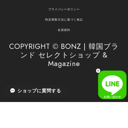
嬉しいレビューをありがとうございます！ ご希望
プライバシーポリシー
の商品のお手伝いができ、喜んでいただけて大変
嬉しく思います。 これからもお客様のお買い物を
特定商取引法に基づく表記
安心してお任せいただけるよう、丁寧な対応を心
がけてまいります。 また気になる商品がございま
会員規約
したら、ぜひお気軽にご利用くださいꕤ︎︎ またのご
利用を心よりお待ちしております。
COPYRIGHT © BONZ | 韓国ブラ
ンド セレクトショップ &
Magazine
[SAN SAN GEAR] AR UTILITY JACKET RAIN CAMO 正規品 韓国ブランド 韓国通販 韓国代行 韓国ファッション sansan san san サンサンギア 日本 店舗
1
2026/04/03
無事届きました！ LINEでの問い合わせも対応が早く優しくて
ショップに質問する
とてもよかったです！
嬉しいレビューをありがとうございます！ 無事に
商品をお届けできて安心いたしました。 また、
LINEでのお問い合わせ対応についても温かいお言