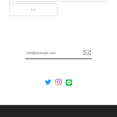
[TENSE DANCE] Wool stripe backpack_black 正規品 韓国ブランド 韓国通販 韓国代行 韓国ファッション 日本 テンスダンス
1-1
2026/04/14
孫ちゃん喜んでました。。 良かったです。
嬉しいレビューをありがとうございます！ これか
らも安心してご利用いただけるよう、丁寧な対応
登
を心がけてまいります。 またお探しの商品がござ
録
いましたら、ぜひお気軽にご利用くださいꕤ︎︎ また
のご利用を心よりお待ちしております。
[NOTHING WRITTEN][MEN] Henleyneck organic stripe t-shirt (Stripe, M) 正規品 韓国ブランド 韓国通販 韓国代行 韓国ファッション ナッシングリトゥン 日本 店舗
2026/04/12
欲しかったものが買えて嬉しいです！ またお願いします。