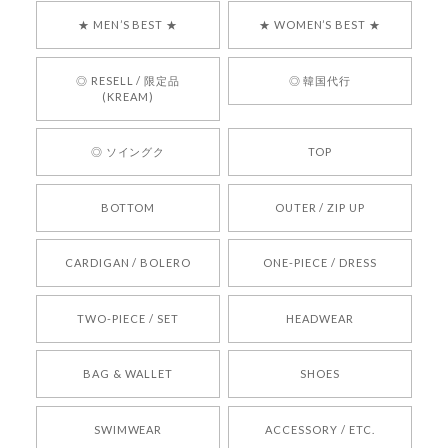
す！ また、お問い合わせ対応についても温かいお
★ MEN’S BEST ★
★ WOMEN’S BEST ★
言葉をいただきありがとうございます。安心して
お買い物いただけたとのこと、何より嬉しいで
す。 これからも迅速かつ丁寧な対応を心がけ、安
◎ RESELL / 限定品
◎ 韓国代行
心してご利用いただけるショップを目指してまい
(KREAM)
ります。 また気になる商品がございましたら、ぜ
ひお気軽にご利用くださいꕤ︎︎ またのご利用を心よ
◎ ソイングク
TOP
りお待ちしております。
BOTTOM
OUTER / ZIP UP
[REQUEST] BONZ PRESENTS 26041731 (rq) bz26041731 韓国代行 韓国ブランド 正規品
CARDIGAN / BOLERO
ONE-PIECE / DRESS
2026/05/24
TWO-PIECE / SET
HEADWEAR
[COYSEIO] COY BUMBLE SNEAKERS BROWN 正規品 韓国ブランド 韓国通販 韓国代行 韓国ファッション コイセイオ 日本 店舗
BAG & WALLET
SHOES
250
2026/05/24
SWIMWEAR
ACCESSORY / ETC.