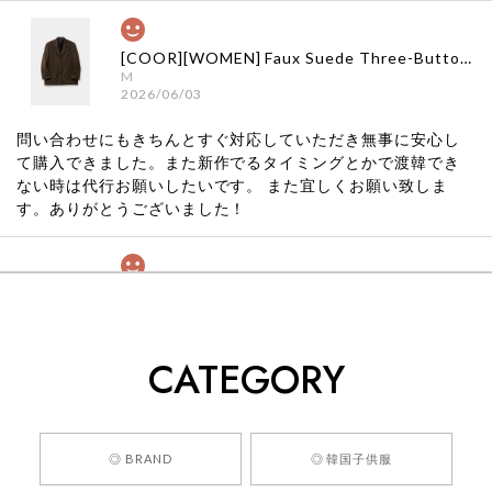
[COOR][WOMEN] Faux Suede Three-Button Blazer (Dark Brown) 正規品 韓国ブランド 韓国通販 韓国代行 韓国ファッション クール クーア クアー 日本 店舗
M
2026/06/03
問い合わせにもきちんとすぐ対応していただき無事に安心し
て購入できました。また新作でるタイミングとかで渡韓でき
ない時は代行お願いしたいです。 また宜しくお願い致しま
す。ありがとうございました！
[COYSEIO] COY BUMBLE SNEAKERS GREY 正規品 韓国ブランド 韓国通販 韓国代行 韓国ファッション コイセイオ 日本 店舗
260
2026/05/24
CATEGORY
くっそかわいいし、ショップの問い合わせも返事がはやくて
安心でした!!
嬉しいレビューをありがとうございます！ 商品を
◎ BRAND
◎ 韓国子供服
気に入っていただけたようで、大変嬉しく思いま