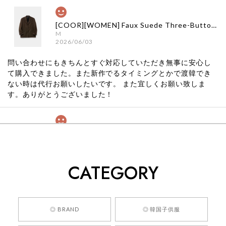
[COOR][WOMEN] Faux Suede Three-Button Blazer (Dark Brown) 正規品 韓国ブランド 韓国通販 韓国代行 韓国ファッション クール クーア クアー 日本 店舗
M
2026/06/03
問い合わせにもきちんとすぐ対応していただき無事に安心し
て購入できました。また新作でるタイミングとかで渡韓でき
ない時は代行お願いしたいです。 また宜しくお願い致しま
す。ありがとうございました！
[COYSEIO] COY BUMBLE SNEAKERS GREY 正規品 韓国ブランド 韓国通販 韓国代行 韓国ファッション コイセイオ 日本 店舗
260
2026/05/24
CATEGORY
くっそかわいいし、ショップの問い合わせも返事がはやくて
安心でした!!
嬉しいレビューをありがとうございます！ 商品を
◎ BRAND
◎ 韓国子供服
気に入っていただけたようで、大変嬉しく思いま