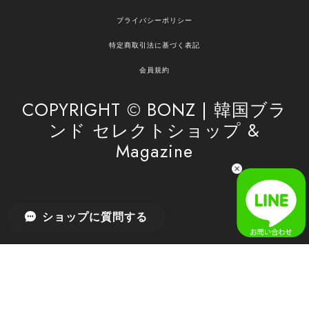
嬉しいレビューをありがとうございます！ ご希望
プライバシーポリシー
の商品のお手伝いができ、喜んでいただけて大変
嬉しく思います。 これからもお客様のお買い物を
特定商取引法に基づく表記
安心してお任せいただけるよう、丁寧な対応を心
がけてまいります。 また気になる商品がございま
会員規約
したら、ぜひお気軽にご利用くださいꕤ︎︎ またのご
利用を心よりお待ちしております。
COPYRIGHT © BONZ | 韓国ブラ
ンド セレクトショップ &
Magazine
[SAN SAN GEAR] AR UTILITY JACKET RAIN CAMO 正規品 韓国ブランド 韓国通販 韓国代行 韓国ファッション sansan san san サンサンギア 日本 店舗
1
2026/04/03
無事届きました！ LINEでの問い合わせも対応が早く優しくて
ショップに質問する
とてもよかったです！
嬉しいレビューをありがとうございます！ 無事に
商品をお届けできて安心いたしました。 また、
LINEでのお問い合わせ対応についても温かいお言
葉をいただき、大変嬉しく思います！ これからも