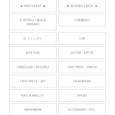
す！ また、お問い合わせ対応についても温かいお
★ MEN’S BEST ★
★ WOMEN’S BEST ★
言葉をいただきありがとうございます。安心して
お買い物いただけたとのこと、何より嬉しいで
す。 これからも迅速かつ丁寧な対応を心がけ、安
◎ RESELL / 限定品
◎ 韓国代行
心してご利用いただけるショップを目指してまい
(KREAM)
ります。 また気になる商品がございましたら、ぜ
ひお気軽にご利用くださいꕤ︎︎ またのご利用を心よ
◎ ソイングク
TOP
りお待ちしております。
BOTTOM
OUTER / ZIP UP
[REQUEST] BONZ PRESENTS 26041731 (rq) bz26041731 韓国代行 韓国ブランド 正規品
CARDIGAN / BOLERO
ONE-PIECE / DRESS
2026/05/24
TWO-PIECE / SET
HEADWEAR
[COYSEIO] COY BUMBLE SNEAKERS BROWN 正規品 韓国ブランド 韓国通販 韓国代行 韓国ファッション コイセイオ 日本 店舗
BAG & WALLET
SHOES
250
2026/05/24
SWIMWEAR
ACCESSORY / ETC.