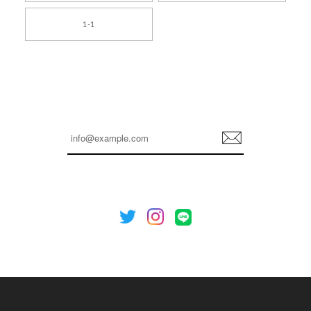
[TENSE DANCE] Wool stripe backpack_black 正規品 韓国ブランド 韓国通販 韓国代行 韓国ファッション 日本 テンスダンス
1-1
2026/04/14
孫ちゃん喜んでました。。 良かったです。
嬉しいレビューをありがとうございます！ これか
らも安心してご利用いただけるよう、丁寧な対応
登
を心がけてまいります。 またお探しの商品がござ
録
いましたら、ぜひお気軽にご利用くださいꕤ︎︎ また
のご利用を心よりお待ちしております。
[NOTHING WRITTEN][MEN] Henleyneck organic stripe t-shirt (Stripe, M) 正規品 韓国ブランド 韓国通販 韓国代行 韓国ファッション ナッシングリトゥン 日本 店舗
2026/04/12
欲しかったものが買えて嬉しいです！ またお願いします。