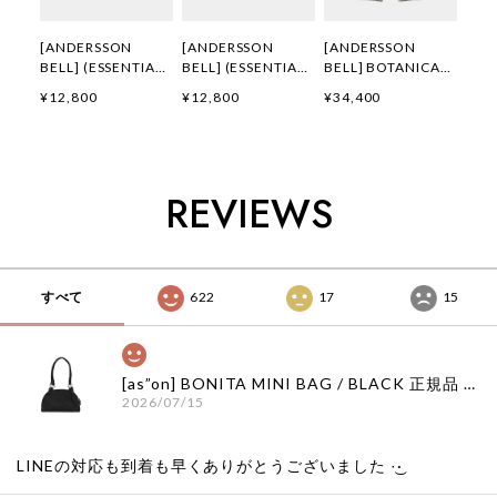
[ANDERSSON
[ANDERSSON
[ANDERSSON
BELL] (ESSENTIAL)
BELL] (ESSENTIAL)
BELL] BOTANICAL-
ADSB FLOCKING
ADSB FLOCKING
PRINT JEANS
¥12,800
¥12,800
¥34,400
BABY RINGER T-
BABY RINGER T-
apa916w(GREEN/B
SHIRT
SHIRT
LUE) 正規品 韓国ブ
atb1513w(YELLOW
atb1513w(NAVY)
ランド 韓国通販 韓
) 正規品 韓国ブラン
正規品 韓国ブランド
国代行 韓国ファッシ
ド 韓国通販 韓国代
韓国通販 韓国代行
ョン
REVIEWS
行 韓国ファッション
韓国ファッション
ANDERSSONBELL
ANDERSSONBELL
ANDERSSONBELL
アンダーソンベル
アンダーソンベル
アンダーソンベル
ADSB 日本 店舗
ADSB 日本 店舗
ADSB 日本 店舗
すべて
622
17
15
[as”on] BONITA MINI BAG / BLACK 正規品 韓国ブランド 韓国通販 韓国代行 韓国ファッション as on ason エズオン アズオン
2026/07/15
LINEの対応も到着も早くありがとうございました‪ ·͜·