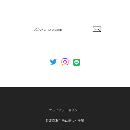
嬉しいレビューをありがとうございます！ これか
らも安心してご利用いただけるよう、丁寧な対応
登
を心がけてまいります。 またお探しの商品がござ
録
いましたら、ぜひお気軽にご利用くださいꕤ︎︎ また
のご利用を心よりお待ちしております。
[NOTHING WRITTEN][MEN] Henleyneck organic stripe t-shirt (Stripe, M) 正規品 韓国ブランド 韓国通販 韓国代行 韓国ファッション ナッシングリトゥン 日本 店舗
2026/04/12
欲しかったものが買えて嬉しいです！ またお願いします。
嬉しいレビューをありがとうございます！ ご希望
プライバシーポリシー
の商品のお手伝いができ、喜んでいただけて大変
嬉しく思います。 これからもお客様のお買い物を
特定商取引法に基づく表記
安心してお任せいただけるよう、丁寧な対応を心
がけてまいります。 また気になる商品がございま