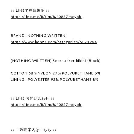
↓↓ LINEで在庫確認 ↓↓
https://line.me/R/ti/p/%40857meyoh
BRAND : NOTHING WRITTEN
https://www.bonz7.com/categories/6071964
[NOTHING WRITTEN] Seersucker bikini (Black)
COTTON 68% NYLON 27% POLYURETHANE 5%
LINING : POLYESTER 92% POLYURETHANE 8%
↓↓ LINE お問い合わせ ↓↓
https://line.me/R/ti/p/%40857meyoh
↓↓ ご利用案内はこちら ↓↓