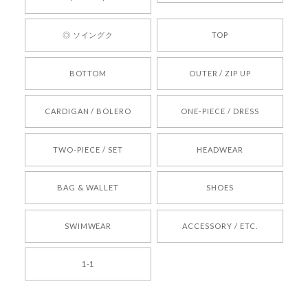
ります。 また気になる商品がございましたら、ぜ
ひお気軽にご利用くださいꕤ︎︎ またのご利用を心よ
◎ ソイングク
TOP
りお待ちしております。
BOTTOM
OUTER / ZIP UP
[REQUEST] BONZ PRESENTS 26041731 (rq) bz26041731 韓国代行 韓国ブランド 正規品
CARDIGAN / BOLERO
ONE-PIECE / DRESS
2026/05/24
TWO-PIECE / SET
HEADWEAR
[COYSEIO] COY BUMBLE SNEAKERS BROWN 正規品 韓国ブランド 韓国通販 韓国代行 韓国ファッション コイセイオ 日本 店舗
BAG & WALLET
SHOES
250
2026/05/24
SWIMWEAR
ACCESSORY / ETC.
[TENSE DANCE] Wool stripe backpack_black 正規品 韓国ブランド 韓国通販 韓国代行 韓国ファッション 日本 テンスダンス
1-1
2026/04/14
孫ちゃん喜んでました。。 良かったです。