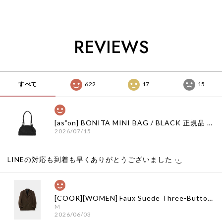
ブランド 韓国通販
品 韓国ブランド 韓
品 韓国ブランド 韓
韓国代行 韓国ファッ
国通販 韓国代行 韓
国通販 韓国代行 韓
ション ナッシングリ
国ファッション ナッ
国ファッション ナッ
トゥン 日本 店舗
シングリトゥン 日本
シングリトゥン 日本
REVIEWS
店舗
店舗
すべて
622
17
15
[as”on] BONITA MINI BAG / BLACK 正規品 韓国ブランド 韓国通販 韓国代行 韓国ファッション as on ason エズオン アズオン
2026/07/15
LINEの対応も到着も早くありがとうございました‪ ·͜·
[COOR][WOMEN] Faux Suede Three-Button Blazer (Dark Brown) 正規品 韓国ブランド 韓国通販 韓国代行 韓国ファッション クール クーア クアー 日本 店舗
M
2026/06/03