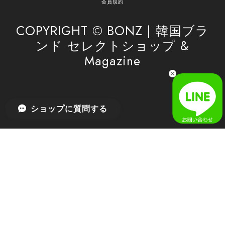
会員規約
したら、ぜひお気軽にご利用くださいꕤ︎︎ またのご
利用を心よりお待ちしております。
COPYRIGHT © BONZ | 韓国ブラ
ンド セレクトショップ &
Magazine
[SAN SAN GEAR] AR UTILITY JACKET RAIN CAMO 正規品 韓国ブランド 韓国通販 韓国代行 韓国ファッション sansan san san サンサンギア 日本 店舗
1
2026/04/03
無事届きました！ LINEでの問い合わせも対応が早く優しくて
ショップに質問する
とてもよかったです！
嬉しいレビューをありがとうございます！ 無事に
商品をお届けできて安心いたしました。 また、
LINEでのお問い合わせ対応についても温かいお言
葉をいただき、大変嬉しく思います！ これからも
安心してご利用いただけるよう、迅速かつ丁寧な
対応を心がけてまいります。 またお探しの商品が
ございましたら、ぜひお気軽にご相談くださいꕤ︎︎
またのご利用を心よりお待ちしております。