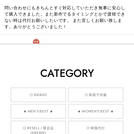
問い合わせにもきちんとすぐ対応していただき無事に安心し
て購入できました。また新作でるタイミングとかで渡韓でき
ない時は代行お願いしたいです。 また宜しくお願い致しま
す。ありがとうございました！
[COYSEIO] COY BUMBLE SNEAKERS GREY 正規品 韓国ブランド 韓国通販 韓国代行 韓国ファッション コイセイオ 日本 店舗
260
2026/05/24
CATEGORY
くっそかわいいし、ショップの問い合わせも返事がはやくて
安心でした!!
嬉しいレビューをありがとうございます！ 商品を
◎ BRAND
◎ 韓国子供服
気に入っていただけたようで、大変嬉しく思いま
す！ また、お問い合わせ対応についても温かいお
★ MEN’S BEST ★
★ WOMEN’S BEST ★
言葉をいただきありがとうございます。安心して
お買い物いただけたとのこと、何より嬉しいで
す。 これからも迅速かつ丁寧な対応を心がけ、安
◎ RESELL / 限定品
◎ 韓国代行
心してご利用いただけるショップを目指してまい
(KREAM)