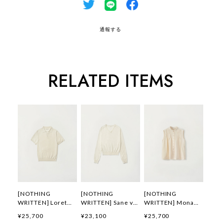
通報する
RELATED ITEMS
[NOTHING
[NOTHING
[NOTHING
WRITTEN] Loret
WRITTEN] Sane v-
WRITTEN] Mona
polo knit top (Off
neck pullover
sleeveless blouse
¥25,700
¥23,100
¥25,700
white) 正規品 韓国
(Warm white) 正規
(Light vanilla) 正規