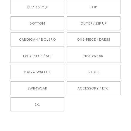
ひお気軽にご利用くださいꕤ︎︎ またのご利用を心よ
◎ ソイングク
TOP
りお待ちしております。
BOTTOM
OUTER / ZIP UP
[REQUEST] BONZ PRESENTS 26041731 (rq) bz26041731 韓国代行 韓国ブランド 正規品
CARDIGAN / BOLERO
ONE-PIECE / DRESS
2026/05/24
TWO-PIECE / SET
HEADWEAR
[COYSEIO] COY BUMBLE SNEAKERS BROWN 正規品 韓国ブランド 韓国通販 韓国代行 韓国ファッション コイセイオ 日本 店舗
BAG & WALLET
SHOES
250
2026/05/24
SWIMWEAR
ACCESSORY / ETC.
[TENSE DANCE] Wool stripe backpack_black 正規品 韓国ブランド 韓国通販 韓国代行 韓国ファッション 日本 テンスダンス
1-1
2026/04/14
孫ちゃん喜んでました。。 良かったです。