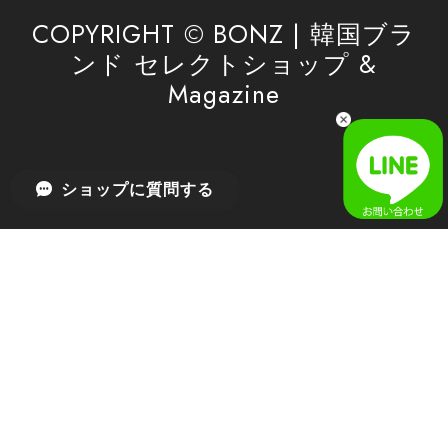
利用を心よりお待ちしております。
COPYRIGHT © BONZ | 韓国ブラ
ンド セレクトショップ &
Magazine
[SAN SAN GEAR] AR UTILITY JACKET RAIN CAMO 正規品 韓国ブランド 韓国通販 韓国代行 韓国ファッション sansan san san サンサンギア 日本 店舗
1
2026/04/03
無事届きました！ LINEでの問い合わせも対応が早く優しくて
ショップに質問する
とてもよかったです！
嬉しいレビューをありがとうございます！ 無事に
商品をお届けできて安心いたしました。 また、
LINEでのお問い合わせ対応についても温かいお言
葉をいただき、大変嬉しく思います！ これからも
安心してご利用いただけるよう、迅速かつ丁寧な
対応を心がけてまいります。 またお探しの商品が
ございましたら、ぜひお気軽にご相談くださいꕤ︎︎
またのご利用を心よりお待ちしております。