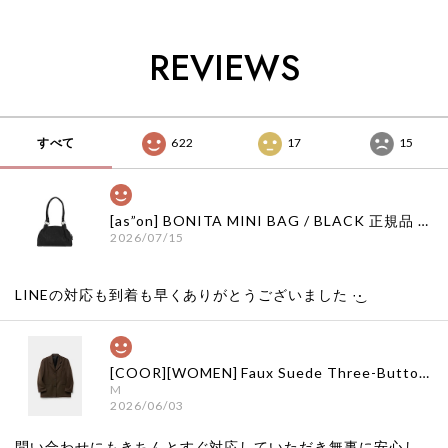
韓国代行 韓国ファッ
国通販 韓国代行 韓
国通販 韓国代行 韓
ション ナッシングリ
国ファッション ナッ
国ファッション ナッ
トゥン 日本 店舗
シングリトゥン 日本
シングリトゥン 日本
REVIEWS
店舗
店舗
すべて
622
17
15
[as”on] BONITA MINI BAG / BLACK 正規品 韓国ブランド 韓国通販 韓国代行 韓国ファッション as on ason エズオン アズオン
2026/07/15
LINEの対応も到着も早くありがとうございました‪ ·͜·
[COOR][WOMEN] Faux Suede Three-Button Blazer (Dark Brown) 正規品 韓国ブランド 韓国通販 韓国代行 韓国ファッション クール クーア クアー 日本 店舗
M
2026/06/03
問い合わせにもきちんとすぐ対応していただき無事に安心し