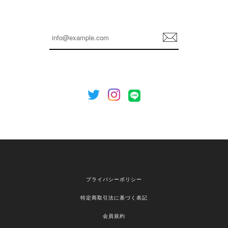
嬉しいレビューをありがとうございます！ これか
らも安心してご利用いただけるよう、丁寧な対応
登
を心がけてまいります。 またお探しの商品がござ
録
いましたら、ぜひお気軽にご利用くださいꕤ︎︎ また
のご利用を心よりお待ちしております。
[NOTHING WRITTEN][MEN] Henleyneck organic stripe t-shirt (Stripe, M) 正規品 韓国ブランド 韓国通販 韓国代行 韓国ファッション ナッシングリトゥン 日本 店舗
2026/04/12
欲しかったものが買えて嬉しいです！ またお願いします。
嬉しいレビューをありがとうございます！ ご希望
プライバシーポリシー
の商品のお手伝いができ、喜んでいただけて大変
嬉しく思います。 これからもお客様のお買い物を
特定商取引法に基づく表記
安心してお任せいただけるよう、丁寧な対応を心
がけてまいります。 また気になる商品がございま
会員規約
したら、ぜひお気軽にご利用くださいꕤ︎︎ またのご