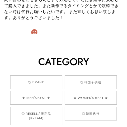
て購入できました。また新作でるタイミングとかで渡韓でき
ない時は代行お願いしたいです。 また宜しくお願い致しま
す。ありがとうございました！
[COYSEIO] COY BUMBLE SNEAKERS GREY 正規品 韓国ブランド 韓国通販 韓国代行 韓国ファッション コイセイオ 日本 店舗
260
2026/05/24
CATEGORY
くっそかわいいし、ショップの問い合わせも返事がはやくて
安心でした!!
嬉しいレビューをありがとうございます！ 商品を
◎ BRAND
◎ 韓国子供服
気に入っていただけたようで、大変嬉しく思いま
す！ また、お問い合わせ対応についても温かいお
★ MEN’S BEST ★
★ WOMEN’S BEST ★
言葉をいただきありがとうございます。安心して
お買い物いただけたとのこと、何より嬉しいで
す。 これからも迅速かつ丁寧な対応を心がけ、安
◎ RESELL / 限定品
◎ 韓国代行
心してご利用いただけるショップを目指してまい
(KREAM)
ります。 また気になる商品がございましたら、ぜ