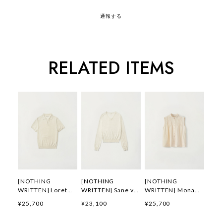
通報する
RELATED ITEMS
[NOTHING
[NOTHING
[NOTHING
WRITTEN] Loret
WRITTEN] Sane v-
WRITTEN] Mona
polo knit top (Off
neck pullover
sleeveless blouse
¥25,700
¥23,100
¥25,700
white) 正規品 韓国
(Warm white) 正規
(Light vanilla) 正規
ブランド 韓国通販
品 韓国ブランド 韓
品 韓国ブランド 韓