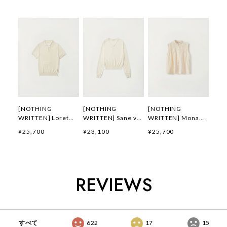
[NOTHING
[NOTHING
[NOTHING
WRITTEN] Loret
WRITTEN] Sane v-
WRITTEN] Mona
polo knit top (Off
neck pullover
sleeveless blouse
¥25,700
¥23,100
¥25,700
white) 正規品 韓国
(Warm white) 正規
(Light vanilla) 正規
ブランド 韓国通販
品 韓国ブランド 韓
品 韓国ブランド 韓
韓国代行 韓国ファッ
国通販 韓国代行 韓
国通販 韓国代行 韓
ション ナッシングリ
国ファッション ナッ
国ファッション ナッ
トゥン 日本 店舗
シングリトゥン 日本
シングリトゥン 日本
REVIEWS
店舗
店舗
すべて
622
17
15