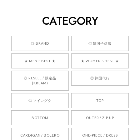
260
2026/05/24
CATEGORY
くっそかわいいし、ショップの問い合わせも返事がはやくて
安心でした!!
嬉しいレビューをありがとうございます！ 商品を
◎ BRAND
◎ 韓国子供服
気に入っていただけたようで、大変嬉しく思いま
す！ また、お問い合わせ対応についても温かいお
★ MEN’S BEST ★
★ WOMEN’S BEST ★
言葉をいただきありがとうございます。安心して
お買い物いただけたとのこと、何より嬉しいで
す。 これからも迅速かつ丁寧な対応を心がけ、安
◎ RESELL / 限定品
◎ 韓国代行
心してご利用いただけるショップを目指してまい
(KREAM)
ります。 また気になる商品がございましたら、ぜ
ひお気軽にご利用くださいꕤ︎︎ またのご利用を心よ
◎ ソイングク
TOP
りお待ちしております。
BOTTOM
OUTER / ZIP UP
[REQUEST] BONZ PRESENTS 26041731 (rq) bz26041731 韓国代行 韓国ブランド 正規品
CARDIGAN / BOLERO
ONE-PIECE / DRESS
2026/05/24