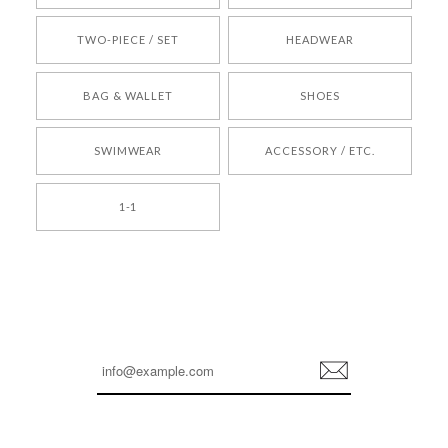
TWO-PIECE / SET
HEADWEAR
[COYSEIO] COY BUMBLE SNEAKERS BROWN 正規品 韓国ブランド 韓国通販 韓国代行 韓国ファッション コイセイオ 日本 店舗
BAG & WALLET
SHOES
250
2026/05/24
SWIMWEAR
ACCESSORY / ETC.
[TENSE DANCE] Wool stripe backpack_black 正規品 韓国ブランド 韓国通販 韓国代行 韓国ファッション 日本 テンスダンス
1-1
2026/04/14
孫ちゃん喜んでました。。 良かったです。
嬉しいレビューをありがとうございます！ これか
らも安心してご利用いただけるよう、丁寧な対応
登
を心がけてまいります。 またお探しの商品がござ
録
いましたら、ぜひお気軽にご利用くださいꕤ︎︎ また
のご利用を心よりお待ちしております。