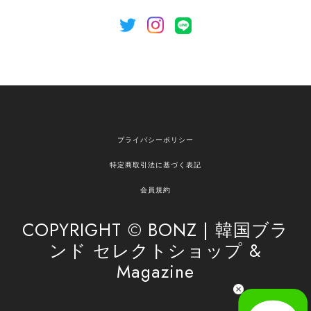
[NOTHING WRITTEN][MEN] Henleyneck organic stripe t-shirt (Stripe, M) 正規品 韓国ブランド 韓国通販 韓国代行 韓国ファッション ナッシングリトゥン 日本 店舗
2026/04/12
欲しかったものが買えて嬉しいです！ またお願いします。
嬉しいレビューをありがとうございます！ ご希望
プライバシーポリシー
の商品のお手伝いができ、喜んでいただけて大変
嬉しく思います。 これからもお客様のお買い物を
特定商取引法に基づく表記
安心してお任せいただけるよう、丁寧な対応を心
がけてまいります。 また気になる商品がございま
会員規約
したら、ぜひお気軽にご利用くださいꕤ︎︎ またのご
利用を心よりお待ちしております。
COPYRIGHT © BONZ | 韓国ブラ
ンド セレクトショップ &
Magazine
[SAN SAN GEAR] AR UTILITY JACKET RAIN CAMO 正規品 韓国ブランド 韓国通販 韓国代行 韓国ファッション sansan san san サンサンギア 日本 店舗
1
2026/04/03