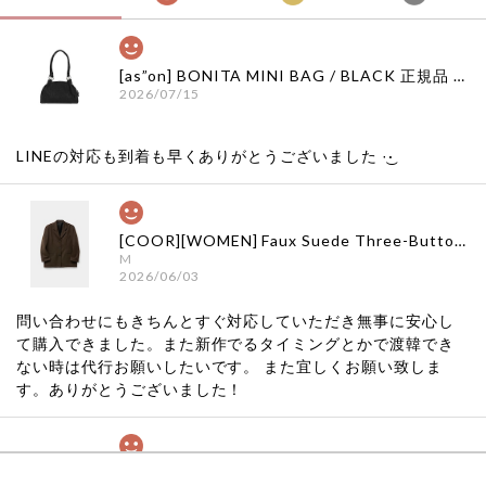
[as”on] BONITA MINI BAG / BLACK 正規品 韓国ブランド 韓国通販 韓国代行 韓国ファッション as on ason エズオン アズオン
2026/07/15
LINEの対応も到着も早くありがとうございました‪ ·͜·
[COOR][WOMEN] Faux Suede Three-Button Blazer (Dark Brown) 正規品 韓国ブランド 韓国通販 韓国代行 韓国ファッション クール クーア クアー 日本 店舗
M
2026/06/03
問い合わせにもきちんとすぐ対応していただき無事に安心し
て購入できました。また新作でるタイミングとかで渡韓でき
ない時は代行お願いしたいです。 また宜しくお願い致しま
す。ありがとうございました！
[COYSEIO] COY BUMBLE SNEAKERS GREY 正規品 韓国ブランド 韓国通販 韓国代行 韓国ファッション コイセイオ 日本 店舗