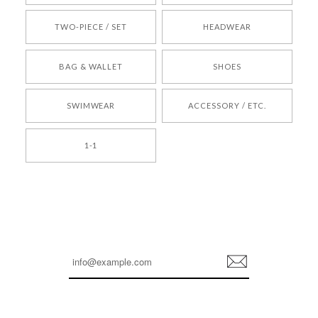
TWO-PIECE / SET
HEADWEAR
[COYSEIO] COY BUMBLE SNEAKERS BROWN 正規品 韓国ブランド 韓国通販 韓国代行 韓国ファッション コイセイオ 日本 店舗
BAG & WALLET
SHOES
250
2026/05/24
SWIMWEAR
ACCESSORY / ETC.
[TENSE DANCE] Wool stripe backpack_black 正規品 韓国ブランド 韓国通販 韓国代行 韓国ファッション 日本 テンスダンス
1-1
2026/04/14
孫ちゃん喜んでました。。 良かったです。
嬉しいレビューをありがとうございます！ これか
らも安心してご利用いただけるよう、丁寧な対応
登
を心がけてまいります。 またお探しの商品がござ
録
いましたら、ぜひお気軽にご利用くださいꕤ︎︎ また
のご利用を心よりお待ちしております。