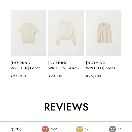
[NOTHING
[NOTHING
[NOTHING
WRITTEN] Loret
WRITTEN] Sane v-
WRITTEN] Mona
polo knit top (Off
neck pullover
sleeveless blouse
¥25,700
¥23,100
¥25,700
white) 正規品 韓国
(Warm white) 正規
(Light vanilla) 正規
ブランド 韓国通販
品 韓国ブランド 韓
品 韓国ブランド 韓
韓国代行 韓国ファッ
国通販 韓国代行 韓
国通販 韓国代行 韓
ション ナッシングリ
国ファッション ナッ
国ファッション ナッ
トゥン 日本 店舗
シングリトゥン 日本
シングリトゥン 日本
REVIEWS
店舗
店舗
すべて
622
17
15