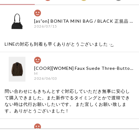
[as”on] BONITA MINI BAG / BLACK 正規品 韓国ブランド 韓国通販 韓国代行 韓国ファッション as on ason エズオン アズオン
2026/07/15
LINEの対応も到着も早くありがとうございました‪ ·͜·
[COOR][WOMEN] Faux Suede Three-Button Blazer (Dark Brown) 正規品 韓国ブランド 韓国通販 韓国代行 韓国ファッション クール クーア クアー 日本 店舗
M
2026/06/03
問い合わせにもきちんとすぐ対応していただき無事に安心し
て購入できました。また新作でるタイミングとかで渡韓でき
ない時は代行お願いしたいです。 また宜しくお願い致しま
す。ありがとうございました！
[COYSEIO] COY BUMBLE SNEAKERS GREY 正規品 韓国ブランド 韓国通販 韓国代行 韓国ファッション コイセイオ 日本 店舗