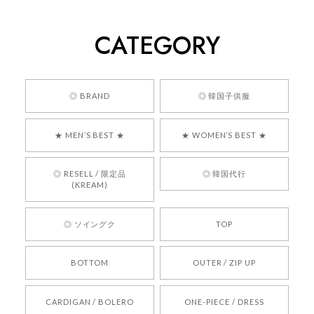
260
2026/05/24
CATEGORY
くっそかわいいし、ショップの問い合わせも返事がはやくて
安心でした!!
嬉しいレビューをありがとうございます！ 商品を
◎ BRAND
◎ 韓国子供服
気に入っていただけたようで、大変嬉しく思いま
す！ また、お問い合わせ対応についても温かいお
★ MEN’S BEST ★
★ WOMEN’S BEST ★
言葉をいただきありがとうございます。安心して
お買い物いただけたとのこと、何より嬉しいで
す。 これからも迅速かつ丁寧な対応を心がけ、安
◎ RESELL / 限定品
◎ 韓国代行
心してご利用いただけるショップを目指してまい
(KREAM)
ります。 また気になる商品がございましたら、ぜ
ひお気軽にご利用くださいꕤ︎︎ またのご利用を心よ
◎ ソイングク
TOP
りお待ちしております。
BOTTOM
OUTER / ZIP UP
[REQUEST] BONZ PRESENTS 26041731 (rq) bz26041731 韓国代行 韓国ブランド 正規品
CARDIGAN / BOLERO
ONE-PIECE / DRESS
2026/05/24