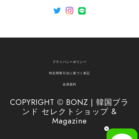
[NOTHING WRITTEN][MEN] Henleyneck organic stripe t-shirt (Stripe, M) 正規品 韓国ブランド 韓国通販 韓国代行 韓国ファッション ナッシングリトゥン 日本 店舗
2026/04/12
欲しかったものが買えて嬉しいです！ またお願いします。
嬉しいレビューをありがとうございます！ ご希望
プライバシーポリシー
の商品のお手伝いができ、喜んでいただけて大変
嬉しく思います。 これからもお客様のお買い物を
特定商取引法に基づく表記
安心してお任せいただけるよう、丁寧な対応を心
がけてまいります。 また気になる商品がございま
会員規約
したら、ぜひお気軽にご利用くださいꕤ︎︎ またのご
利用を心よりお待ちしております。
COPYRIGHT © BONZ | 韓国ブラ
ンド セレクトショップ &
Magazine
[SAN SAN GEAR] AR UTILITY JACKET RAIN CAMO 正規品 韓国ブランド 韓国通販 韓国代行 韓国ファッション sansan san san サンサンギア 日本 店舗
1
2026/04/03