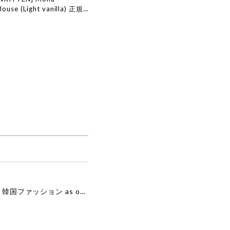
louse (Light vanilla) 正規
ンド 韓国通販 韓国代行 韓国
 ナッシングリトゥン 日本
[as”on] BONITA MINI BAG / BLACK 正規品 韓国ブランド 韓国通販 韓国代行 韓国ファッション as on ason エズオン アズオン