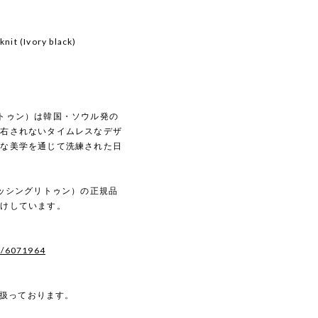
it (Ivory black)
グリトゥン）は韓国・ソウル発の
左右されないタイムレスなデザ
ルな美学を通じて洗練された日
N（ナッシングリトゥン）の正規品
届けしています。
s/6071964
を扱っております。