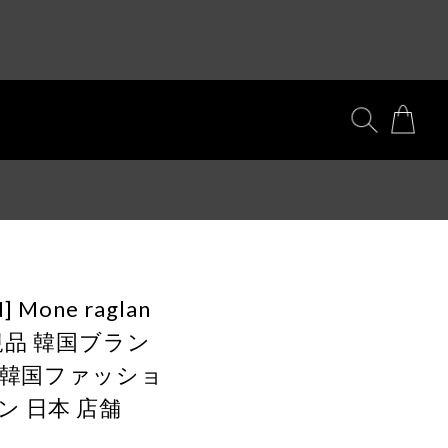
 Mone raglan
k) 正規品 韓国ブラン
行 韓国ファッショ
ン 日本 店舗