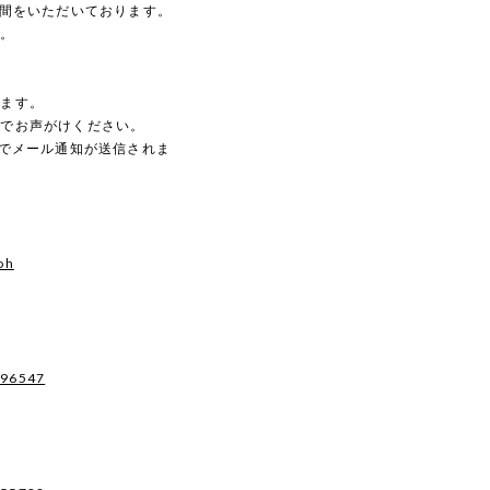
時間をいただいております。
す。
。
します。
のでお声がけください。
動でメール通知が送信されま
oh
496547