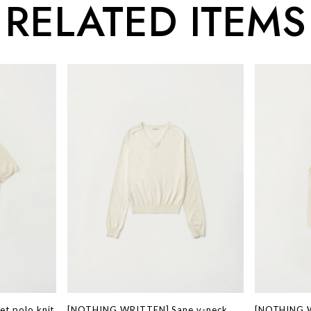
RELATED ITEMS
t polo knit
[NOTHING WRITTEN] Sane v-neck
[NOTHING 