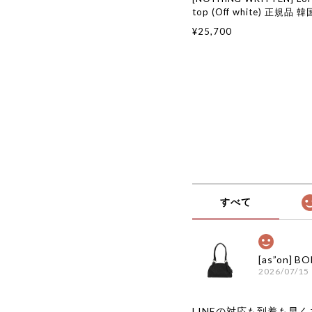
top (Off white) 正規品
国通販 韓国代行 韓国ファ
¥25,700
シングリトゥン 日本 店舗
すべて
2026/07/15
LINEの対応も到着も早くあ