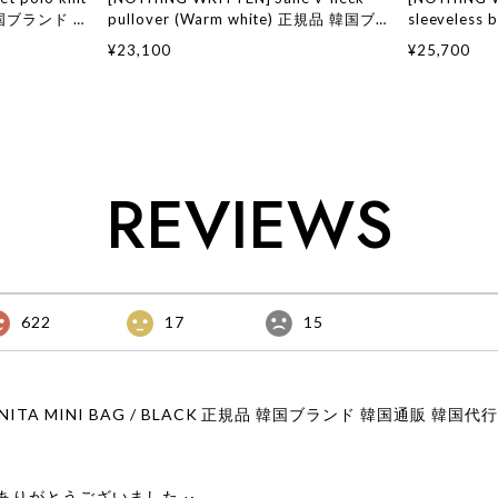
 韓国ブランド 韓
pullover (Warm white) 正規品 韓国ブ
sleeveless b
ッション ナッ
ランド 韓国通販 韓国代行 韓国ファッシ
品 韓国ブラ
¥23,100
¥25,700
ョン ナッシングリトゥン 日本 店舗
ファッション
店舗
REVIEWS
622
17
15
りがとうございました‪ ·͜·