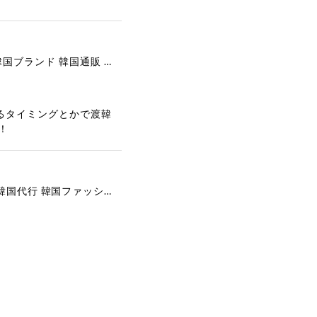
[COOR][WOMEN] Faux Suede Three-Button Blazer (Dark Brown) 正規品 韓国ブランド 韓国通販 韓国代行 韓国ファッション クール クーア クアー 日本 店舗
るタイミングとかで渡韓
！
[COYSEIO] COY BUMBLE SNEAKERS GREY 正規品 韓国ブランド 韓国通販 韓国代行 韓国ファッション コイセイオ 日本 店舗
で、大変嬉しく思いま
ございます。安心して
な対応を心がけ、安心