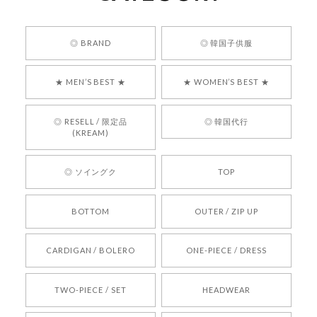
安心でした!!
嬉しいレビューをありがとうございます！ 商品を
◎ BRAND
◎ 韓国子供服
気に入っていただけたようで、大変嬉しく思いま
す！ また、お問い合わせ対応についても温かいお
★ MEN’S BEST ★
★ WOMEN’S BEST ★
言葉をいただきありがとうございます。安心して
お買い物いただけたとのこと、何より嬉しいで
す。 これからも迅速かつ丁寧な対応を心がけ、安
◎ RESELL / 限定品
◎ 韓国代行
心してご利用いただけるショップを目指してまい
(KREAM)
ります。 また気になる商品がございましたら、ぜ
ひお気軽にご利用くださいꕤ︎︎ またのご利用を心よ
◎ ソイングク
TOP
りお待ちしております。
BOTTOM
OUTER / ZIP UP
[REQUEST] BONZ PRESENTS 26041731 (rq) bz26041731 韓国代行 韓国ブランド 正規品
CARDIGAN / BOLERO
ONE-PIECE / DRESS
2026/05/24
TWO-PIECE / SET
HEADWEAR