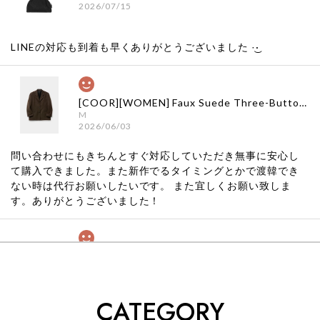
2026/07/15
LINEの対応も到着も早くありがとうございました‪ ·͜·
[COOR][WOMEN] Faux Suede Three-Button Blazer (Dark Brown) 正規品 韓国ブランド 韓国通販 韓国代行 韓国ファッション クール クーア クアー 日本 店舗
M
2026/06/03
問い合わせにもきちんとすぐ対応していただき無事に安心し
て購入できました。また新作でるタイミングとかで渡韓でき
ない時は代行お願いしたいです。 また宜しくお願い致しま
す。ありがとうございました！
[COYSEIO] COY BUMBLE SNEAKERS GREY 正規品 韓国ブランド 韓国通販 韓国代行 韓国ファッション コイセイオ 日本 店舗
260
2026/05/24
CATEGORY
くっそかわいいし、ショップの問い合わせも返事がはやくて