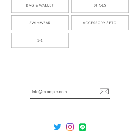
[COYSEIO] COY BUMBLE SNEAKERS BROWN 正規品 韓国ブランド 韓国通販 韓国代行 韓国ファッション コイセイオ 日本 店舗
BAG & WALLET
SHOES
250
2026/05/24
SWIMWEAR
ACCESSORY / ETC.
[TENSE DANCE] Wool stripe backpack_black 正規品 韓国ブランド 韓国通販 韓国代行 韓国ファッション 日本 テンスダンス
1-1
2026/04/14
孫ちゃん喜んでました。。 良かったです。
嬉しいレビューをありがとうございます！ これか
らも安心してご利用いただけるよう、丁寧な対応
登
を心がけてまいります。 またお探しの商品がござ
録
いましたら、ぜひお気軽にご利用くださいꕤ︎︎ また
のご利用を心よりお待ちしております。
[NOTHING WRITTEN][MEN] Henleyneck organic stripe t-shirt (Stripe, M) 正規品 韓国ブランド 韓国通販 韓国代行 韓国ファッション ナッシングリトゥン 日本 店舗
2026/04/12