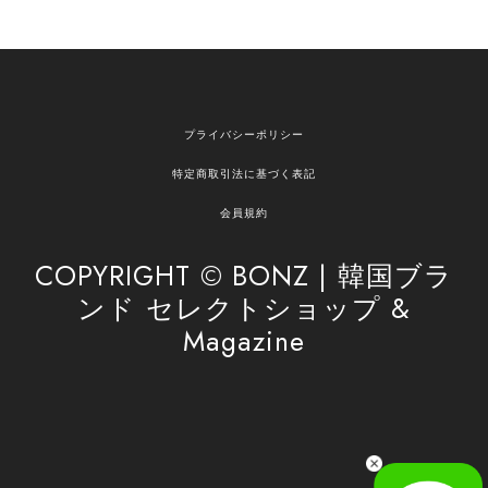
欲しかったものが買えて嬉しいです！ またお願いします。
嬉しいレビューをありがとうございます！ ご希望
プライバシーポリシー
の商品のお手伝いができ、喜んでいただけて大変
嬉しく思います。 これからもお客様のお買い物を
特定商取引法に基づく表記
安心してお任せいただけるよう、丁寧な対応を心
がけてまいります。 また気になる商品がございま
会員規約
したら、ぜひお気軽にご利用くださいꕤ︎︎ またのご
利用を心よりお待ちしております。
COPYRIGHT © BONZ | 韓国ブラ
ンド セレクトショップ &
Magazine
[SAN SAN GEAR] AR UTILITY JACKET RAIN CAMO 正規品 韓国ブランド 韓国通販 韓国代行 韓国ファッション sansan san san サンサンギア 日本 店舗
1
2026/04/03
無事届きました！ LINEでの問い合わせも対応が早く優しくて
とてもよかったです！