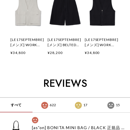
[LE17SEPTEMBRE]
[LE17SEPTEMBRE]
[LE17SEPTEMBRE]
[メンズ] WORK
[メンズ] BELTED
[メンズ] WORK
GILET [LIGHT
CURVED SHORTS
GILET [BLACK] 正
¥34,800
¥28,200
¥34,800
GREY] 正規品 韓国
[BLACK] 正規品 韓
規品 韓国ブランド
ブランド 韓国通販
国ブランド 韓国通販
韓国通販 韓国代行
韓国代行 韓国ファッ
韓国代行 韓国ファッ
韓国ファッション
ション LE 17
ション LE 17
LE 17 SEPTEMBRE
SEPTEMBRE ル 17
SEPTEMBRE ル 17
ル 17 セプテンバー
REVIEWS
セプテンバー le 917
セプテンバー le 917
le 917韓国 店舗
韓国 店舗
韓国 店舗
すべて
622
17
15
[as”on] BONITA MINI BAG / BLACK 正規品 韓国ブランド 韓国通販 韓国代行 韓国ファッション as on ason エズオン アズオン