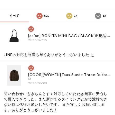
すべて
622
17
15
[as”on] BONITA MINI BAG / BLACK 正規品 韓国ブランド 韓国通販 韓国代行 韓国ファッション as on ason エズオン アズオン
2026/07/15
LINEの対応も到着も早くありがとうございました‪ ·͜·
[COOR][WOMEN] Faux Suede Three-Button Blazer (Dark Brown) 正規品 韓国ブランド 韓国通販 韓国代行 韓国ファッション クール クーア クアー 日本 店舗
M
2026/06/03
問い合わせにもきちんとすぐ対応していただき無事に安心し
て購入できました。また新作でるタイミングとかで渡韓でき
ない時は代行お願いしたいです。 また宜しくお願い致しま
す。ありがとうございました！