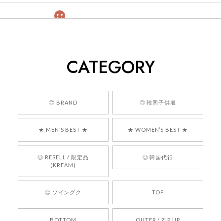
[COYSEIO] COY BUMBLE SNEAKERS GREY 正規品 韓国ブランド 韓国通販 韓国代行 韓国ファッション コイセイオ 日本 店舗
260
2026/05/24
CATEGORY
くっそかわいいし、ショップの問い合わせも返事がはやくて
安心でした!!
嬉しいレビューをありがとうございます！ 商品を
◎ BRAND
◎ 韓国子供服
気に入っていただけたようで、大変嬉しく思いま
す！ また、お問い合わせ対応についても温かいお
★ MEN’S BEST ★
★ WOMEN’S BEST ★
言葉をいただきありがとうございます。安心して
お買い物いただけたとのこと、何より嬉しいで
す。 これからも迅速かつ丁寧な対応を心がけ、安
◎ RESELL / 限定品
◎ 韓国代行
心してご利用いただけるショップを目指してまい
(KREAM)
ります。 また気になる商品がございましたら、ぜ
ひお気軽にご利用くださいꕤ︎︎ またのご利用を心よ
◎ ソイングク
TOP
りお待ちしております。
BOTTOM
OUTER / ZIP UP