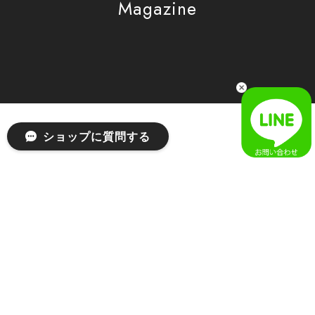
Magazine
[SAN SAN GEAR] AR UTILITY JACKET RAIN CAMO 正規品 韓国ブランド 韓国通販 韓国代行 韓国ファッション sansan san san サンサンギア 日本 店舗
1
2026/04/03
無事届きました！ LINEでの問い合わせも対応が早く優しくて
とてもよかったです！
嬉しいレビューをありがとうございます！ 無事に
ショップに質問する
商品をお届けできて安心いたしました。 また、
LINEでのお問い合わせ対応についても温かいお言
葉をいただき、大変嬉しく思います！ これからも
安心してご利用いただけるよう、迅速かつ丁寧な
対応を心がけてまいります。 またお探しの商品が
ございましたら、ぜひお気軽にご相談くださいꕤ︎︎
またのご利用を心よりお待ちしております。
[MSCHF] ANATOMIE JEAN_BLUE GREY ミスチーフ 正規品 韓国ブランド 韓国ファッション 韓国代行 韓国通販 mischief 日本 店舗
S