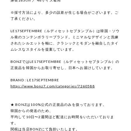
身長183cm ／ 48サイズ着用
※採寸方法により、多少の誤差が生じる場合がございます。ご
了承ください。
LE17SEPTEMBRE（ルディセットセプタンブル）は韓国・ソウ
ル発のコンテンポラリーブランド。ミニマルなデザインと洗練
されたシルエットを軸に、クラシックとモダンを融合したタイ
ムレスなスタイルを提案しています。
BONZではLE17SEPTEMBRE（ルディセットセプタンブル）の
正規品を韓国からお取り寄せし、日本へお届けしています。
BRAND : LE17SEPTEMBRE
https://www.bonz7.com/categories/7260588
★ BONZは100%公式の正規品のみを扱っております。
韓国からの発送のため、
平均して10日〜2週間ほど配送にお時間をいただいておりま
す。
関税は当店BONZにて負担いたします。