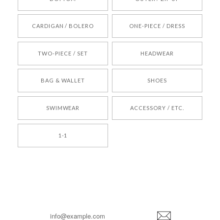
[REQUEST] BONZ PRESENTS 26041731 (rq) bz26041731 韓国代行 韓国ブランド 正規品
CARDIGAN / BOLERO
ONE-PIECE / DRESS
2026/05/24
TWO-PIECE / SET
HEADWEAR
[COYSEIO] COY BUMBLE SNEAKERS BROWN 正規品 韓国ブランド 韓国通販 韓国代行 韓国ファッション コイセイオ 日本 店舗
BAG & WALLET
SHOES
250
2026/05/24
SWIMWEAR
ACCESSORY / ETC.
[TENSE DANCE] Wool stripe backpack_black 正規品 韓国ブランド 韓国通販 韓国代行 韓国ファッション 日本 テンスダンス
1-1
2026/04/14
孫ちゃん喜んでました。。 良かったです。
嬉しいレビューをありがとうございます！ これか
らも安心してご利用いただけるよう、丁寧な対応
登
を心がけてまいります。 またお探しの商品がござ