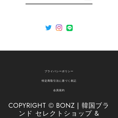
録
いましたら、ぜひお気軽にご利用くださいꕤ︎︎ また
のご利用を心よりお待ちしております。
[NOTHING WRITTEN][MEN] Henleyneck organic stripe t-shirt (Stripe, M) 正規品 韓国ブランド 韓国通販 韓国代行 韓国ファッション ナッシングリトゥン 日本 店舗
2026/04/12
欲しかったものが買えて嬉しいです！ またお願いします。
嬉しいレビューをありがとうございます！ ご希望
プライバシーポリシー
の商品のお手伝いができ、喜んでいただけて大変
嬉しく思います。 これからもお客様のお買い物を
特定商取引法に基づく表記
安心してお任せいただけるよう、丁寧な対応を心
がけてまいります。 また気になる商品がございま
会員規約
したら、ぜひお気軽にご利用くださいꕤ︎︎ またのご
利用を心よりお待ちしております。
COPYRIGHT © BONZ | 韓国ブラ
ンド セレクトショップ &