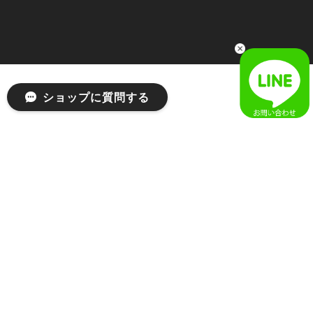
2026/04/03
無事届きました！ LINEでの問い合わせも対応が早く優しくて
とてもよかったです！
嬉しいレビューをありがとうございます！ 無事に
ショップに質問する
商品をお届けできて安心いたしました。 また、
LINEでのお問い合わせ対応についても温かいお言
葉をいただき、大変嬉しく思います！ これからも
安心してご利用いただけるよう、迅速かつ丁寧な
対応を心がけてまいります。 またお探しの商品が
ございましたら、ぜひお気軽にご相談くださいꕤ︎︎
またのご利用を心よりお待ちしております。
[MSCHF] ANATOMIE JEAN_BLUE GREY ミスチーフ 正規品 韓国ブランド 韓国ファッション 韓国代行 韓国通販 mischief 日本 店舗
S
2026/03/19
入荷しました、とご丁寧にご連絡ありがとうございました！