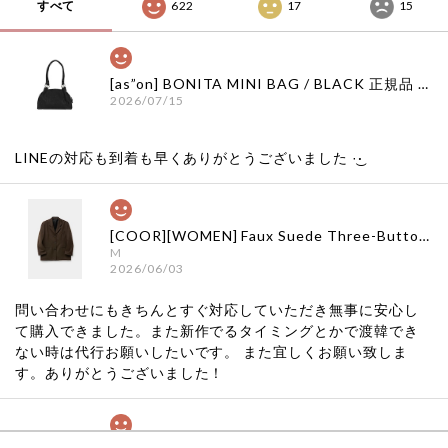
すべて
622
17
15
[as”on] BONITA MINI BAG / BLACK 正規品 韓国ブランド 韓国通販 韓国代行 韓国ファッション as on ason エズオン アズオン
2026/07/15
LINEの対応も到着も早くありがとうございました‪ ·͜·
[COOR][WOMEN] Faux Suede Three-Button Blazer (Dark Brown) 正規品 韓国ブランド 韓国通販 韓国代行 韓国ファッション クール クーア クアー 日本 店舗
M
2026/06/03
問い合わせにもきちんとすぐ対応していただき無事に安心し
て購入できました。また新作でるタイミングとかで渡韓でき
ない時は代行お願いしたいです。 また宜しくお願い致しま
す。ありがとうございました！