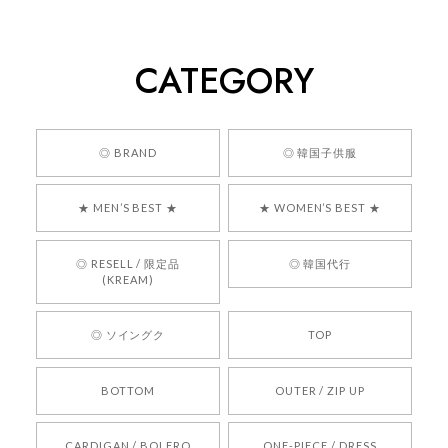
[COYSEIO] COY BUMBLE SNEAKERS GREY 正規品 韓国ブランド 韓国通販 韓国代行 韓国ファッション コイセイオ 日本 店舗
260
2026/05/24
CATEGORY
くっそかわいいし、ショップの問い合わせも返事がはやくて
安心でした!!
嬉しいレビューをありがとうございます！ 商品を
◎ BRAND
◎ 韓国子供服
気に入っていただけたようで、大変嬉しく思いま
す！ また、お問い合わせ対応についても温かいお
★ MEN’S BEST ★
★ WOMEN’S BEST ★
言葉をいただきありがとうございます。安心して
お買い物いただけたとのこと、何より嬉しいで
す。 これからも迅速かつ丁寧な対応を心がけ、安
◎ RESELL / 限定品
◎ 韓国代行
心してご利用いただけるショップを目指してまい
(KREAM)
ります。 また気になる商品がございましたら、ぜ
ひお気軽にご利用くださいꕤ︎︎ またのご利用を心よ
◎ ソイングク
TOP
りお待ちしております。
BOTTOM
OUTER / ZIP UP
[REQUEST] BONZ PRESENTS 26041731 (rq) bz26041731 韓国代行 韓国ブランド 正規品
CARDIGAN / BOLERO
ONE-PIECE / DRESS