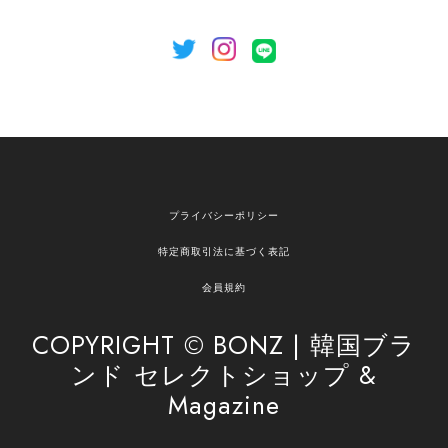
[NOTHING WRITTEN][MEN] Henleyneck organic stripe t-shirt (Stripe, M) 正規品 韓国ブランド 韓国通販 韓国代行 韓国ファッション ナッシングリトゥン 日本 店舗
2026/04/12
欲しかったものが買えて嬉しいです！ またお願いします。
嬉しいレビューをありがとうございます！ ご希望
プライバシーポリシー
の商品のお手伝いができ、喜んでいただけて大変
嬉しく思います。 これからもお客様のお買い物を
特定商取引法に基づく表記
安心してお任せいただけるよう、丁寧な対応を心
がけてまいります。 また気になる商品がございま
会員規約
したら、ぜひお気軽にご利用くださいꕤ︎︎ またのご
利用を心よりお待ちしております。
COPYRIGHT © BONZ | 韓国ブラ
ンド セレクトショップ &
Magazine
[SAN SAN GEAR] AR UTILITY JACKET RAIN CAMO 正規品 韓国ブランド 韓国通販 韓国代行 韓国ファッション sansan san san サンサンギア 日本 店舗
1