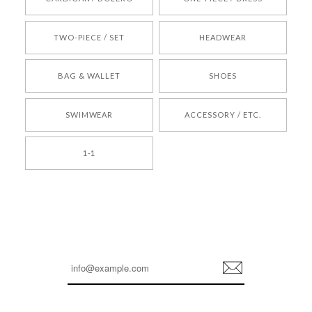
2026/05/24
TWO-PIECE / SET
HEADWEAR
[COYSEIO] COY BUMBLE SNEAKERS BROWN 正規品 韓国ブランド 韓国通販 韓国代行 韓国ファッション コイセイオ 日本 店舗
BAG & WALLET
SHOES
250
2026/05/24
SWIMWEAR
ACCESSORY / ETC.
[TENSE DANCE] Wool stripe backpack_black 正規品 韓国ブランド 韓国通販 韓国代行 韓国ファッション 日本 テンスダンス
1-1
2026/04/14
孫ちゃん喜んでました。。 良かったです。
嬉しいレビューをありがとうございます！ これか
らも安心してご利用いただけるよう、丁寧な対応
登
を心がけてまいります。 またお探しの商品がござ
録
いましたら、ぜひお気軽にご利用くださいꕤ︎︎ また
のご利用を心よりお待ちしております。