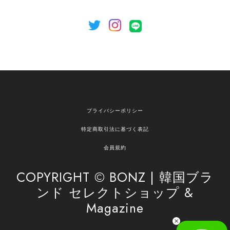
[NOTHING WRITTEN][MEN] Henleyneck organic stripe t-shirt (Stripe, M) 正規品 韓国ブランド 韓国通販 韓国代行 韓国ファッション ナッシングリトゥン 日本 店舗
2026/04/12
欲しかったものが買えて嬉しいです！ またお願いします。
嬉しいレビューをありがとうございます！ ご希望
プライバシーポリシー
の商品のお手伝いができ、喜んでいただけて大変
嬉しく思います。 これからもお客様のお買い物を
特定商取引法に基づく表記
安心してお任せいただけるよう、丁寧な対応を心
がけてまいります。 また気になる商品がございま
会員規約
したら、ぜひお気軽にご利用くださいꕤ︎︎ またのご
利用を心よりお待ちしております。
COPYRIGHT © BONZ | 韓国ブラ
ンド セレクトショップ &
Magazine
[SAN SAN GEAR] AR UTILITY JACKET RAIN CAMO 正規品 韓国ブランド 韓国通販 韓国代行 韓国ファッション sansan san san サンサンギア 日本 店舗
1