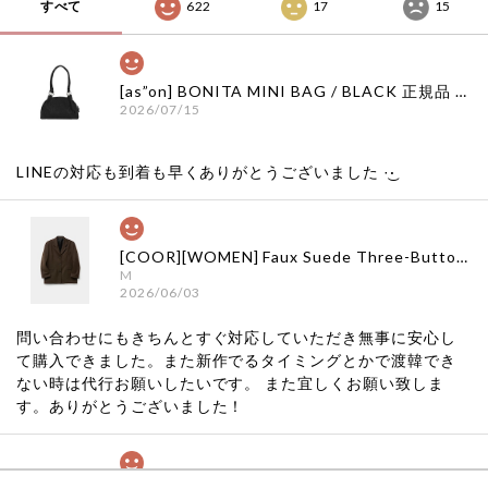
すべて
622
17
15
[as”on] BONITA MINI BAG / BLACK 正規品 韓国ブランド 韓国通販 韓国代行 韓国ファッション as on ason エズオン アズオン
2026/07/15
LINEの対応も到着も早くありがとうございました‪ ·͜·
[COOR][WOMEN] Faux Suede Three-Button Blazer (Dark Brown) 正規品 韓国ブランド 韓国通販 韓国代行 韓国ファッション クール クーア クアー 日本 店舗
M
2026/06/03
問い合わせにもきちんとすぐ対応していただき無事に安心し
て購入できました。また新作でるタイミングとかで渡韓でき
ない時は代行お願いしたいです。 また宜しくお願い致しま
す。ありがとうございました！