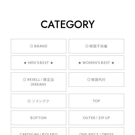
[COYSEIO] COY BUMBLE SNEAKERS GREY 正規品 韓国ブランド 韓国通販 韓国代行 韓国ファッション コイセイオ 日本 店舗
260
2026/05/24
CATEGORY
くっそかわいいし、ショップの問い合わせも返事がはやくて
安心でした!!
嬉しいレビューをありがとうございます！ 商品を
◎ BRAND
◎ 韓国子供服
気に入っていただけたようで、大変嬉しく思いま
す！ また、お問い合わせ対応についても温かいお
★ MEN’S BEST ★
★ WOMEN’S BEST ★
言葉をいただきありがとうございます。安心して
お買い物いただけたとのこと、何より嬉しいで
す。 これからも迅速かつ丁寧な対応を心がけ、安
◎ RESELL / 限定品
◎ 韓国代行
心してご利用いただけるショップを目指してまい
(KREAM)
ります。 また気になる商品がございましたら、ぜ
ひお気軽にご利用くださいꕤ︎︎ またのご利用を心よ
◎ ソイングク
TOP
りお待ちしております。
BOTTOM
OUTER / ZIP UP
[REQUEST] BONZ PRESENTS 26041731 (rq) bz26041731 韓国代行 韓国ブランド 正規品
CARDIGAN / BOLERO
ONE-PIECE / DRESS