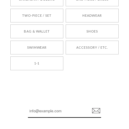
2026/05/24
TWO-PIECE / SET
HEADWEAR
[COYSEIO] COY BUMBLE SNEAKERS BROWN 正規品 韓国ブランド 韓国通販 韓国代行 韓国ファッション コイセイオ 日本 店舗
BAG & WALLET
SHOES
250
2026/05/24
SWIMWEAR
ACCESSORY / ETC.
[TENSE DANCE] Wool stripe backpack_black 正規品 韓国ブランド 韓国通販 韓国代行 韓国ファッション 日本 テンスダンス
1-1
2026/04/14
孫ちゃん喜んでました。。 良かったです。
嬉しいレビューをありがとうございます！ これか
らも安心してご利用いただけるよう、丁寧な対応
登
を心がけてまいります。 またお探しの商品がござ
録
いましたら、ぜひお気軽にご利用くださいꕤ︎︎ また
のご利用を心よりお待ちしております。