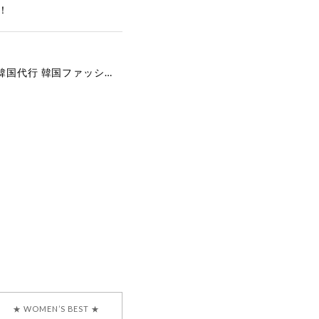
！
[COYSEIO] COY BUMBLE SNEAKERS GREY 正規品 韓国ブランド 韓国通販 韓国代行 韓国ファッション コイセイオ 日本 店舗
で、大変嬉しく思いま
ございます。安心して
な対応を心がけ、安心
ございましたら、ぜひ
韓国ブランド 正規品
★ WOMEN’S BEST ★