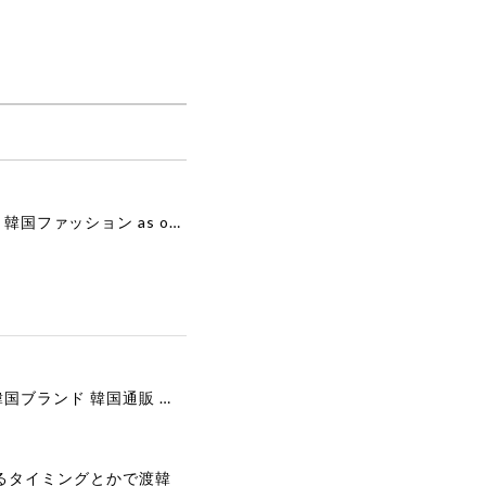
[as”on] BONITA MINI BAG / BLACK 正規品 韓国ブランド 韓国通販 韓国代行 韓国ファッション as on ason エズオン アズオン
[COOR][WOMEN] Faux Suede Three-Button Blazer (Dark Brown) 正規品 韓国ブランド 韓国通販 韓国代行 韓国ファッション クール クーア クアー 日本 店舗
るタイミングとかで渡韓