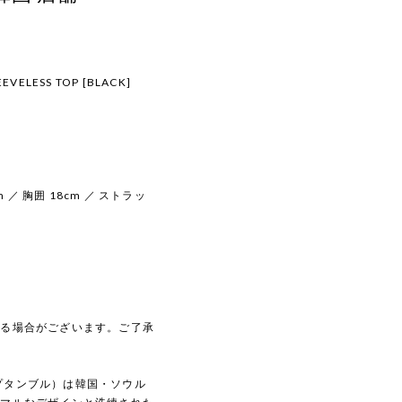
EEVELESS TOP [BLACK]
 ／ 胸囲 18cm ／ ストラッ
じる場合がございます。ご了承
トセプタンブル）は韓国・ソウル