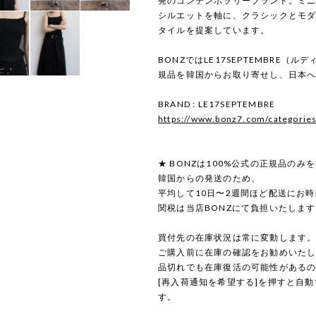
発のコンテンポラリーブランド。ミ
シルエットを軸に、クラシックとモ
タイルを提案しています。
BONZではLE17SEPTEMBRE（
規品を韓国からお取り寄せし、日本
BRAND : LE17SEPTEMBRE
https://www.bonz7.com/categorie
★ BONZは100%公式の正規品のみ
韓国からの発送のため、
平均して10日〜2週間ほど配送にお
関税は当店BONZにて負担いたしま
買付先の在庫状況は常に変動します
ご購入前に在庫の確認をお勧めいた
品切れでも在庫復活の可能性がある
[再入荷通知を希望する]を押すと自
す。