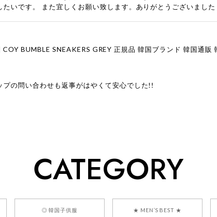
したいです。 また宜しくお願い致します。ありがとうございました
ップの問い合わせも返事がはやくて安心でした!!
ューをありがとうございます！ 商品を気に入っていただけたよう
、お問い合わせ対応についても温かいお言葉をいただきありがとう
ただけたとのこと、何より嬉しいです。 これからも迅速かつ丁寧
いただけるショップを目指してまいります。 また気になる商品が
CATEGORY
利用くださいꕤ︎︎ またのご利用を心よりお待ちしております。
] BONZ PRESENTS 26041731 (rq) bz26041731 韓国代行 
◎ 韓国子供服
★ MEN’S BEST ★