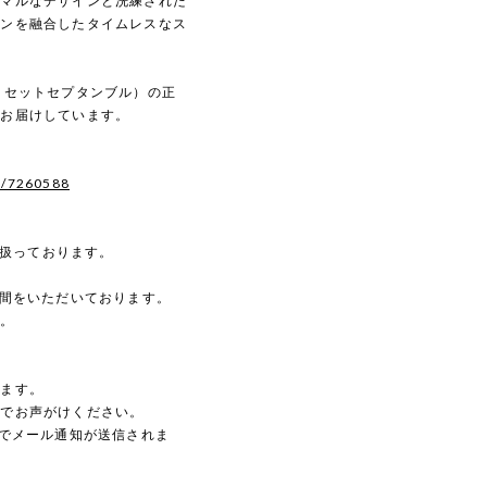
ニマルなデザインと洗練された
ダンを融合したタイムレスなス
ルディセットセプタンブル）の正
へお届けしています。
s/7260588
を扱っております。
時間をいただいております。
す。
。
します。
のでお声がけください。
動でメール通知が送信されま