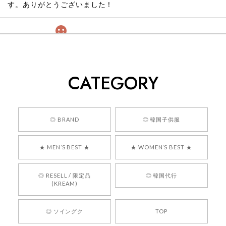
す。ありがとうございました！
[COYSEIO] COY BUMBLE SNEAKERS GREY 正規品 韓国ブランド 韓国通販 韓国代行 韓国ファッション コイセイオ 日本 店舗
260
2026/05/24
CATEGORY
くっそかわいいし、ショップの問い合わせも返事がはやくて
安心でした!!
嬉しいレビューをありがとうございます！ 商品を
◎ BRAND
◎ 韓国子供服
気に入っていただけたようで、大変嬉しく思いま
す！ また、お問い合わせ対応についても温かいお
★ MEN’S BEST ★
★ WOMEN’S BEST ★
言葉をいただきありがとうございます。安心して
お買い物いただけたとのこと、何より嬉しいで
す。 これからも迅速かつ丁寧な対応を心がけ、安
◎ RESELL / 限定品
◎ 韓国代行
心してご利用いただけるショップを目指してまい
(KREAM)
ります。 また気になる商品がございましたら、ぜ
ひお気軽にご利用くださいꕤ︎︎ またのご利用を心よ
◎ ソイングク
TOP
りお待ちしております。