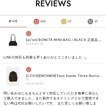
REVIEWS
韓国 店舗
le 917韓国 店舗
le 917韓国 店舗
すべて
622
17
15
[as”on] BONITA MINI BAG / BLACK 正規品 韓国ブランド 韓国通販 韓国代行 韓国ファッション as on ason エズオン アズオン
2026/07/15
LINEの対応も到着も早くありがとうございました‪ ·͜·
[COOR][WOMEN] Faux Suede Three-Button Blazer (Dark Brown) 正規品 韓国ブランド 韓国通販 韓国代行 韓国ファッション クール クーア クアー 日本 店舗
M
2026/06/03
問い合わせにもきちんとすぐ対応していただき無事に安心し
て購入できました。また新作でるタイミングとかで渡韓でき
ない時は代行お願いしたいです。 また宜しくお願い致しま