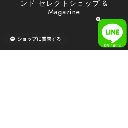
ンド セレクトショップ &
Magazine
[SAN SAN GEAR] AR UTILITY JACKET RAIN CAMO 正規品 韓国ブランド 韓国通販 韓国代行 韓国ファッション sansan san san サンサンギア 日本 店舗
1
2026/04/03
無事届きました！ LINEでの問い合わせも対応が早く優しくて
ショップに質問する
とてもよかったです！
嬉しいレビューをありがとうございます！ 無事に
商品をお届けできて安心いたしました。 また、
LINEでのお問い合わせ対応についても温かいお言
葉をいただき、大変嬉しく思います！ これからも
安心してご利用いただけるよう、迅速かつ丁寧な
対応を心がけてまいります。 またお探しの商品が
ございましたら、ぜひお気軽にご相談くださいꕤ︎︎
またのご利用を心よりお待ちしております。
[MSCHF] ANATOMIE JEAN_BLUE GREY ミスチーフ 正規品 韓国ブランド 韓国ファッション 韓国代行 韓国通販 mischief 日本 店舗