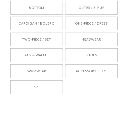
BOTTOM
OUTER / ZIP UP
[REQUEST] BONZ PRESENTS 26041731 (rq) bz26041731 韓国代行 韓国ブランド 正規品
CARDIGAN / BOLERO
ONE-PIECE / DRESS
2026/05/24
TWO-PIECE / SET
HEADWEAR
[COYSEIO] COY BUMBLE SNEAKERS BROWN 正規品 韓国ブランド 韓国通販 韓国代行 韓国ファッション コイセイオ 日本 店舗
BAG & WALLET
SHOES
250
2026/05/24
SWIMWEAR
ACCESSORY / ETC.
[TENSE DANCE] Wool stripe backpack_black 正規品 韓国ブランド 韓国通販 韓国代行 韓国ファッション 日本 テンスダンス
1-1
2026/04/14
孫ちゃん喜んでました。。 良かったです。
嬉しいレビューをありがとうございます！ これか
らも安心してご利用いただけるよう、丁寧な対応