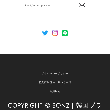
登
を心がけてまいります。 またお探しの商品がござ
録
いましたら、ぜひお気軽にご利用くださいꕤ︎︎ また
のご利用を心よりお待ちしております。
[NOTHING WRITTEN][MEN] Henleyneck organic stripe t-shirt (Stripe, M) 正規品 韓国ブランド 韓国通販 韓国代行 韓国ファッション ナッシングリトゥン 日本 店舗
2026/04/12
欲しかったものが買えて嬉しいです！ またお願いします。
嬉しいレビューをありがとうございます！ ご希望
プライバシーポリシー
の商品のお手伝いができ、喜んでいただけて大変
嬉しく思います。 これからもお客様のお買い物を
特定商取引法に基づく表記
安心してお任せいただけるよう、丁寧な対応を心
がけてまいります。 また気になる商品がございま
会員規約
したら、ぜひお気軽にご利用くださいꕤ︎︎ またのご
利用を心よりお待ちしております。
COPYRIGHT © BONZ | 韓国ブラ