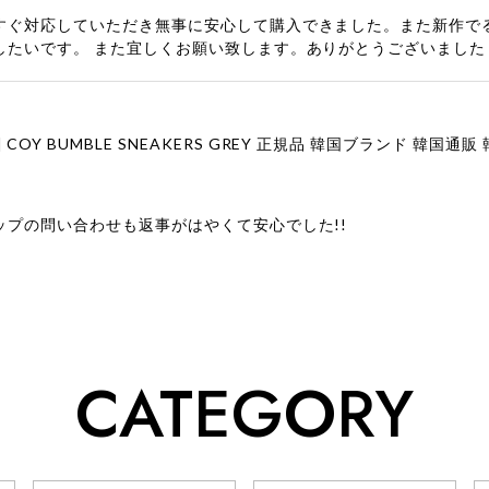
すぐ対応していただき無事に安心して購入できました。また新作で
したいです。 また宜しくお願い致します。ありがとうございました
ップの問い合わせも返事がはやくて安心でした!!
ューをありがとうございます！ 商品を気に入っていただけたよう
、お問い合わせ対応についても温かいお言葉をいただきありがとう
ただけたとのこと、何より嬉しいです。 これからも迅速かつ丁寧
いただけるショップを目指してまいります。 また気になる商品が
CATEGORY
利用くださいꕤ︎︎ またのご利用を心よりお待ちしております。