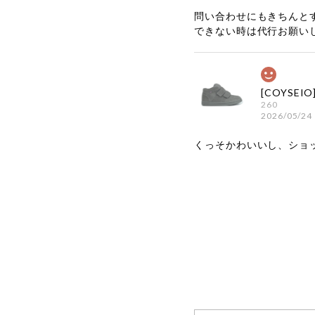
問い合わせにもきちんと
できない時は代行お願い
260
2026/05/24
くっそかわいいし、ショ
嬉しいレビ
す！ また
お買い物い
してご利用
お気軽にご