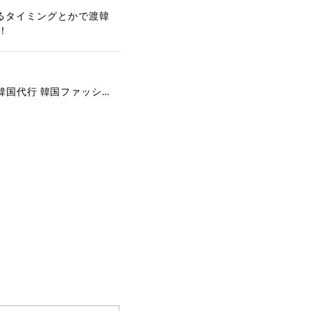
るタイミングとかで渡韓
！
[COYSEIO] COY BUMBLE SNEAKERS GREY 正規品 韓国ブランド 韓国通販 韓国代行 韓国ファッション コイセイオ 日本 店舗
で、大変嬉しく思いま
ございます。安心して
な対応を心がけ、安心
ございましたら、ぜひ