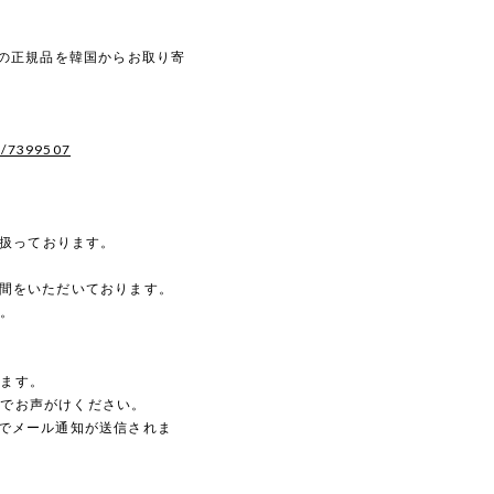
ル) の正規品を韓国からお取り寄
s/7399507
を扱っております。
時間をいただいております。
す。
。
します。
のでお声がけください。
動でメール通知が送信されま