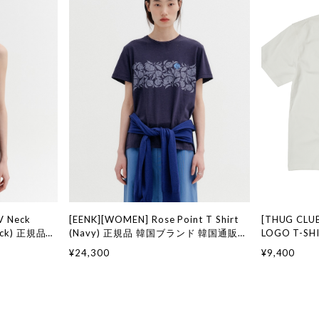
V Neck
[EENK][WOMEN] Rose Point T Shirt
[THUG CLU
lack) 正規品
(Navy) 正規品 韓国ブランド 韓国通販
LOGO T-S
国代行 韓国フ
韓国代行 韓国ファッション インク 日本
国通販 韓国
¥24,300
¥9,400
舗
店舗
クラブ 日本 