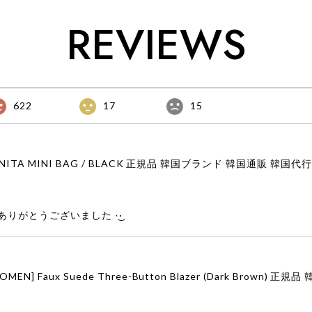
REVIEWS
622
17
15
りがとうございました‪ ·͜·