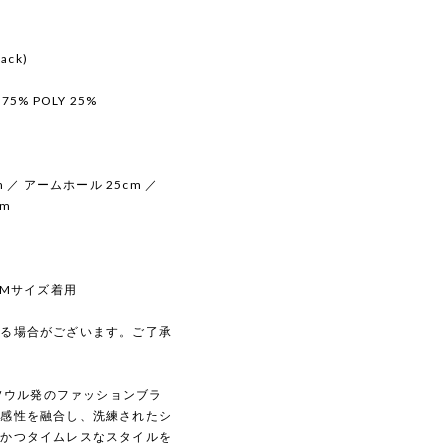
ack)
 75% POLY 25%
m ／ アームホール 25cm ／
cm
ス Mサイズ着用
じる場合がございます。ご了承
・ソウル発のファッションブラ
な感性を融合し、洗練されたシ
的かつタイムレスなスタイルを