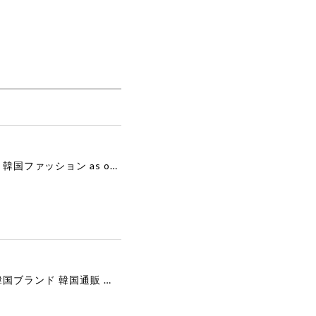
[as”on] BONITA MINI BAG / BLACK 正規品 韓国ブランド 韓国通販 韓国代行 韓国ファッション as on ason エズオン アズオン
[COOR][WOMEN] Faux Suede Three-Button Blazer (Dark Brown) 正規品 韓国ブランド 韓国通販 韓国代行 韓国ファッション クール クーア クアー 日本 店舗