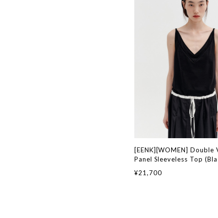
[EENK][WOMEN] Double 
Panel Sleeveless Top (B
韓国ブランド 韓国通販 韓
¥21,700
ァッション インク 日本 店