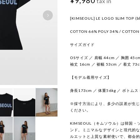
¥9,980
tax in
[KIMSEOUL] LE LOGO SLIM TOP (bl
COTTON 66% POLY 34% / COTTON
サイズガイド
OSサイズ ／ 肩幅 44cm ／ 胸囲 45c
袖丈 16cm ／ 裾幅 53cm ／ 着丈 73
【モデル着用サイズ】
身長173cm ／ 体重56kg ／ ボトム
※採寸方法により、多少の誤差が生
ください。
KIMSEOUL（キムソウル）は韓国
ンド。ミニマルなデザインと現代的
ルエットと上質な素材使いで、都会