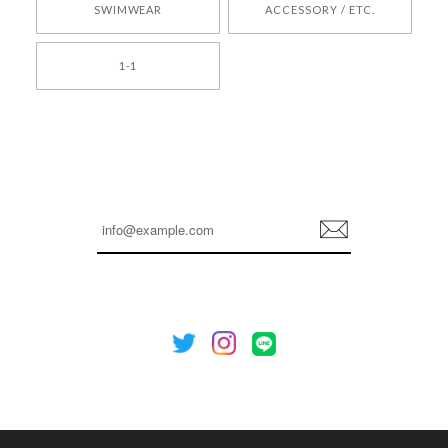
SWIMWEAR
ACCESSORY / ETC.
[TENSE DANCE] Wool stripe backpack_black 正規品 韓国ブランド 韓国通販 韓国代行 韓国ファッション 日本 テンスダンス
1-1
2026/04/14
孫ちゃん喜んでました。。 良かったです。
嬉しいレビューをありがとうございます！ これか
らも安心してご利用いただけるよう、丁寧な対応
登
を心がけてまいります。 またお探しの商品がござ
録
いましたら、ぜひお気軽にご利用くださいꕤ︎︎ また
のご利用を心よりお待ちしております。
[NOTHING WRITTEN][MEN] Henleyneck organic stripe t-shirt (Stripe, M) 正規品 韓国ブランド 韓国通販 韓国代行 韓国ファッション ナッシングリトゥン 日本 店舗
2026/04/12
欲しかったものが買えて嬉しいです！ またお願いします。