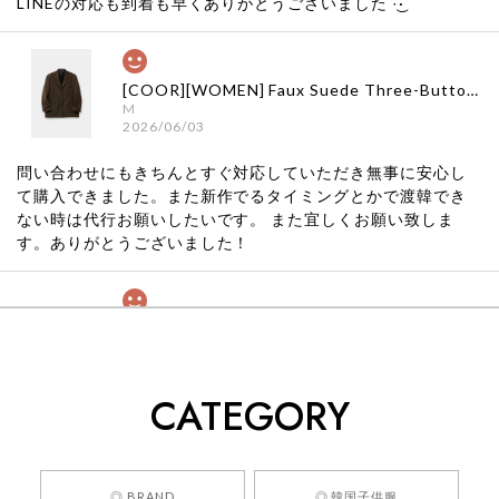
LINEの対応も到着も早くありがとうございました‪ ·͜·
[COOR][WOMEN] Faux Suede Three-Button Blazer (Dark Brown) 正規品 韓国ブランド 韓国通販 韓国代行 韓国ファッション クール クーア クアー 日本 店舗
M
2026/06/03
問い合わせにもきちんとすぐ対応していただき無事に安心し
て購入できました。また新作でるタイミングとかで渡韓でき
ない時は代行お願いしたいです。 また宜しくお願い致しま
す。ありがとうございました！
[COYSEIO] COY BUMBLE SNEAKERS GREY 正規品 韓国ブランド 韓国通販 韓国代行 韓国ファッション コイセイオ 日本 店舗
260
2026/05/24
CATEGORY
くっそかわいいし、ショップの問い合わせも返事がはやくて
安心でした!!
嬉しいレビューをありがとうございます！ 商品を
◎ BRAND
◎ 韓国子供服