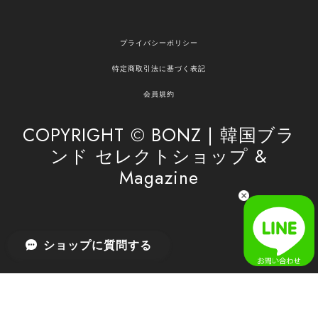
嬉しいレビューをありがとうございます！ ご希望
プライバシーポリシー
の商品のお手伝いができ、喜んでいただけて大変
嬉しく思います。 これからもお客様のお買い物を
特定商取引法に基づく表記
安心してお任せいただけるよう、丁寧な対応を心
がけてまいります。 また気になる商品がございま
会員規約
したら、ぜひお気軽にご利用くださいꕤ︎︎ またのご
利用を心よりお待ちしております。
COPYRIGHT © BONZ | 韓国ブラ
ンド セレクトショップ &
Magazine
[SAN SAN GEAR] AR UTILITY JACKET RAIN CAMO 正規品 韓国ブランド 韓国通販 韓国代行 韓国ファッション sansan san san サンサンギア 日本 店舗
1
2026/04/03
無事届きました！ LINEでの問い合わせも対応が早く優しくて
ショップに質問する
とてもよかったです！
嬉しいレビューをありがとうございます！ 無事に
商品をお届けできて安心いたしました。 また、