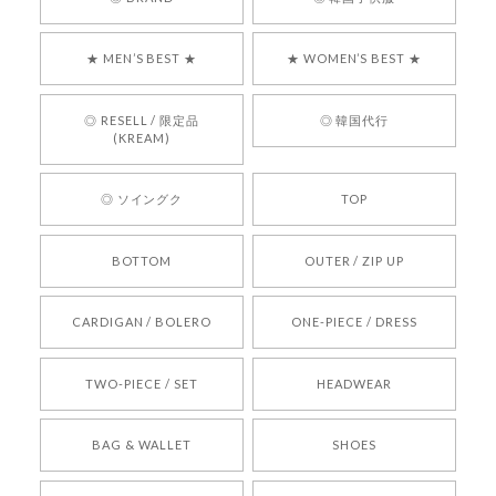
気に入っていただけたようで、大変嬉しく思いま
す！ また、お問い合わせ対応についても温かいお
★ MEN’S BEST ★
★ WOMEN’S BEST ★
言葉をいただきありがとうございます。安心して
お買い物いただけたとのこと、何より嬉しいで
す。 これからも迅速かつ丁寧な対応を心がけ、安
◎ RESELL / 限定品
◎ 韓国代行
心してご利用いただけるショップを目指してまい
(KREAM)
ります。 また気になる商品がございましたら、ぜ
ひお気軽にご利用くださいꕤ︎︎ またのご利用を心よ
◎ ソイングク
TOP
りお待ちしております。
BOTTOM
OUTER / ZIP UP
[REQUEST] BONZ PRESENTS 26041731 (rq) bz26041731 韓国代行 韓国ブランド 正規品
CARDIGAN / BOLERO
ONE-PIECE / DRESS
2026/05/24
TWO-PIECE / SET
HEADWEAR
[COYSEIO] COY BUMBLE SNEAKERS BROWN 正規品 韓国ブランド 韓国通販 韓国代行 韓国ファッション コイセイオ 日本 店舗
BAG & WALLET
SHOES
250
2026/05/24