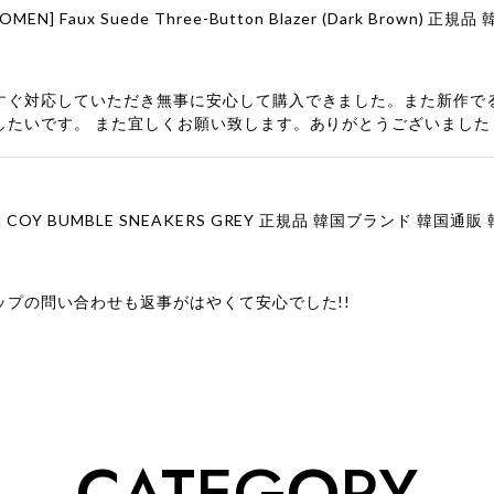
すぐ対応していただき無事に安心して購入できました。また新作で
したいです。 また宜しくお願い致します。ありがとうございました
ップの問い合わせも返事がはやくて安心でした!!
ューをありがとうございます！ 商品を気に入っていただけたよう
、お問い合わせ対応についても温かいお言葉をいただきありがとう
ただけたとのこと、何より嬉しいです。 これからも迅速かつ丁寧
いただけるショップを目指してまいります。 また気になる商品が
CATEGORY
利用くださいꕤ︎︎ またのご利用を心よりお待ちしております。