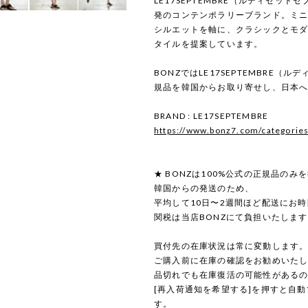
LE17SEPTEMBRE（ルディセッ
発のコンテンポラリーブランド。ミ
シルエットを軸に、クラシックとモ
タイルを提案しています。
BONZではLE17SEPTEMBRE（
規品を韓国からお取り寄せし、日本
BRAND : LE17SEPTEMBRE
https://www.bonz7.com/categorie
★ BONZは100%公式の正規品のみ
韓国からの発送のため、
平均して10日〜2週間ほど配送にお
関税は当店BONZにて負担いたしま
買付先の在庫状況は常に変動します
ご購入前に在庫の確認をお勧めいた
品切れでも在庫復活の可能性がある
[再入荷通知を希望する]を押すと自
す。