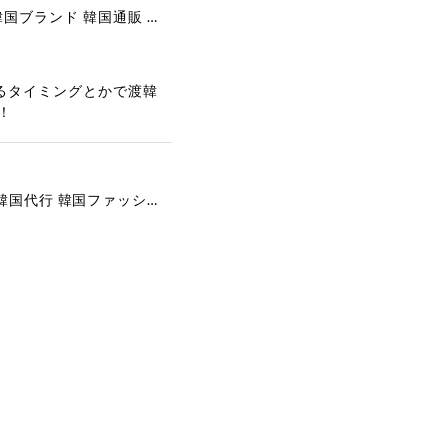
[COOR][WOMEN] Faux Suede Three-Button Blazer (Dark Brown) 正規品 韓国ブランド 韓国通販 韓国代行 韓国ファッション クール クーア クアー 日本 店舗
るタイミングとかで渡韓
！
[COYSEIO] COY BUMBLE SNEAKERS GREY 正規品 韓国ブランド 韓国通販 韓国代行 韓国ファッション コイセイオ 日本 店舗
で、大変嬉しく思いま
ございます。安心して
な対応を心がけ、安心
ございましたら、ぜひ