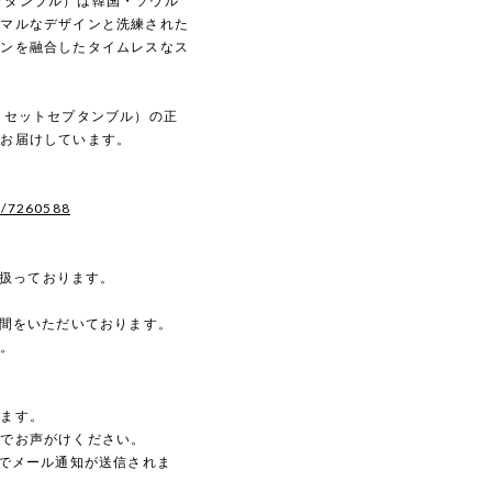
トセプタンブル）は韓国・ソウル
ニマルなデザインと洗練された
ダンを融合したタイムレスなス
ルディセットセプタンブル）の正
へお届けしています。
s/7260588
を扱っております。
時間をいただいております。
す。
。
します。
のでお声がけください。
動でメール通知が送信されま