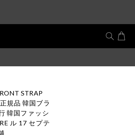
FRONT STRAP
CK] 正規品 韓国ブラ
代行 韓国ファッシ
BRE ル 17 セプテ
舗