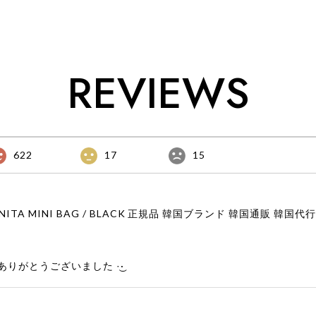
917韓国 店舗
917韓国 店
REVIEWS
622
17
15
りがとうございました‪ ·͜·