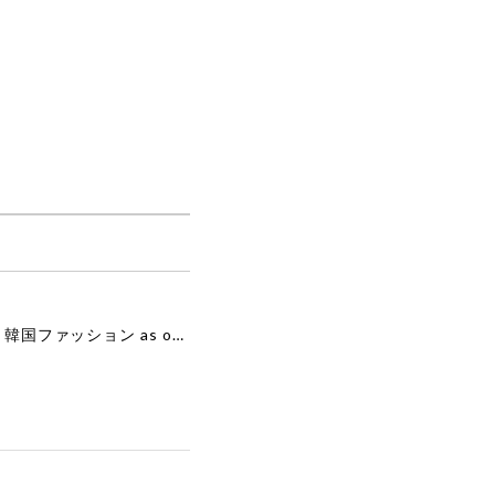
舗
[as”on] BONITA MINI BAG / BLACK 正規品 韓国ブランド 韓国通販 韓国代行 韓国ファッション as on ason エズオン アズオン